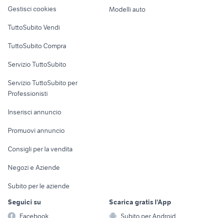
Veicoli commerciali
altro
Gestisci cookies
Modelli auto
Case vacanza
TuttoSubito Vendi
Uffici e Locali
TuttoSubito Compra
commerciali
Servizio TuttoSubito
elettronica
per la casa e la
sports e hobby
Servizio TuttoSubito per
persona
Informatica
Animali
Professionisti
Arredamento e
Console e
Accessori per
Casalinghi
Inserisci annuncio
Videogiochi
animali
Elettrodomestici
Promuovi annuncio
Audio/Video
Musica e Film
Giardino e Fai da te
Consigli per la vendita
Fotografia
Libri e Riviste
Abbigliamento e
Negozi e Aziende
Telefonia
Strumenti Musicali
Accessori
Subito per le aziende
Sports
Tutto per i bambini
Seguici su
Scarica gratis l'App
Biciclette
Facebook
Subito per Android