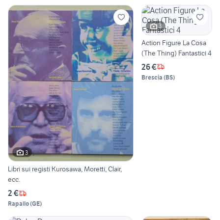
3
Action Figure La Cosa
(The Thing) Fantastici 4
26 €
Brescia
(
BS
)
3
Libri sui registi Kurosawa, Moretti, Clair,
ecc.
2 €
Rapallo
(
GE
)