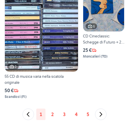
6
CD Cineclassic:
Schegge di Futuro + 2
CD-ROM
25 €
Moncalieri
(
TO
)
2
55 CD di musica varia nella scatola
originale
50 €
Scandicci
(
FI
)
1
2
3
4
5