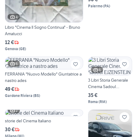
Palermo
(
PA
)
4
Libro "Cinema Il Sogno Continua" - Bruno
Amatucci
12 €
Genova
(
GE
)
6
6
FERRANIA "Nuovo Modello" Giuntatrice a
3 Libri Storia Generale
nastro ades
Cinema Sadoul
49 €
EJZENSTEJN
35 €
Gardone Riviera
(
BS
)
Roma
(
RM
)
2
storie del Cinema Italiano
30 €
Milano
(
MI
)