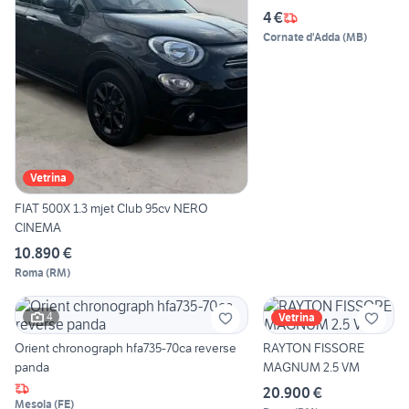
4 €
Cornate d'Adda
(
MB
)
Vetrina
FIAT 500X 1.3 mjet Club 95cv NERO
CINEMA
10.890 €
Roma
(
RM
)
4
Vetrina
Orient chronograph hfa735-70ca reverse
RAYTON FISSORE
panda
MAGNUM 2.5 VM
20.900 €
Mesola
(
FE
)