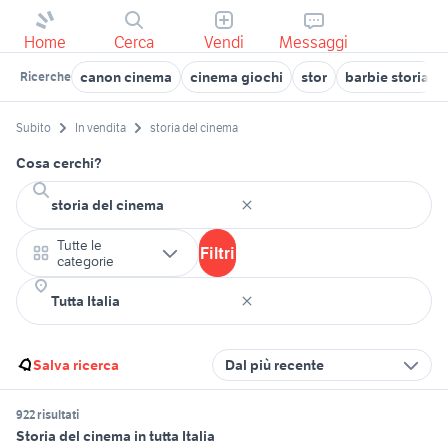
Home
Cerca
Vendi
Messaggi
canon cinema
cinema giochi
stor
barbie storia
Ricerche
Subito
In vendita
storia del cinema
Cosa cerchi?
Tutte le
Filtri
categorie
Salva ricerca
Dal più recente
922 risultati
Storia del cinema in tutta Italia