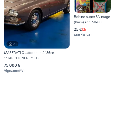
3
Bobine super 8 Vintage
(8mm) anni 50-60
(Catania)
25 €
Catania
(
CT
)
20
MASERATI Quattroporte 4.136cc
**TARGHE NERE**LIB
75.000 €
Vigevano
(
PV
)