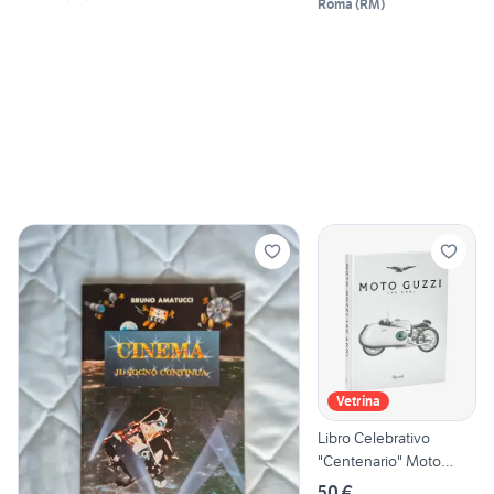
Roma
(
RM
)
Vetrina
Libro Celebrativo
"Centenario" Moto
Guzzi
50 €