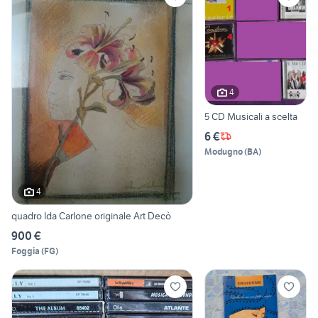
4
5 CD Musicali a scelta
6 €
Modugno
(
BA
)
4
quadro Ida Carlone originale Art Decò
900 €
Foggia
(
FG
)