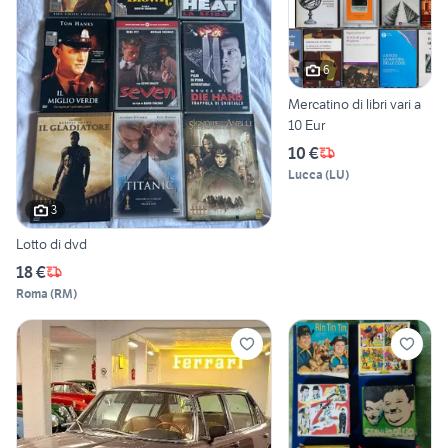
6
Mercatino di libri vari a
10 Eur
10 €
Lucca
(
LU
)
3
Lotto di dvd
18 €
Roma
(
RM
)