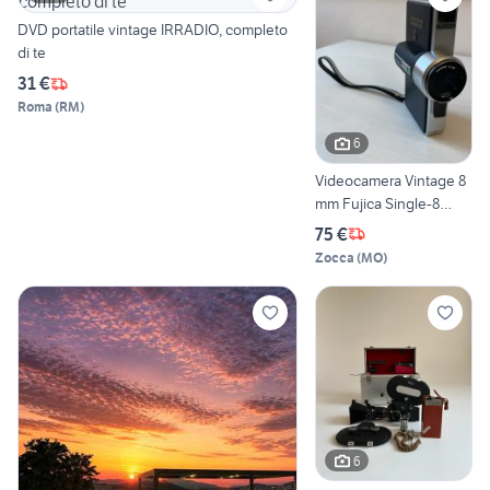
DVD portatile vintage IRRADIO, completo
di te
31 €
Roma
(
RM
)
6
Videocamera Vintage 8
mm Fujica Single-8
AX100
75 €
Zocca
(
MO
)
6