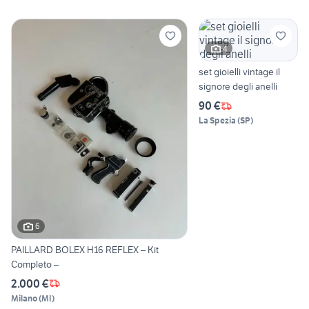
4
set gioielli vintage il
signore degli anelli
90 €
La Spezia
(
SP
)
6
PAILLARD BOLEX H16 REFLEX – Kit
Completo –
2.000 €
Milano
(
MI
)