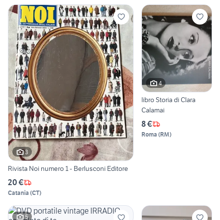
4
libro Storia di Clara
Calamai
8 €
Roma
(
RM
)
3
Rivista Noi numero 1 - Berlusconi Editore
20 €
Catania
(
CT
)
5