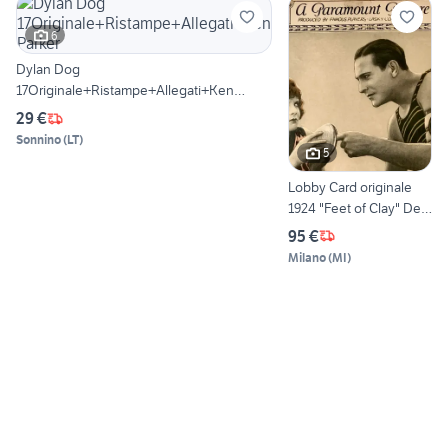
6
Dylan Dog
17Originale+Ristampe+Allegati+Ken
Parker
29 €
Sonnino
(
LT
)
5
Lobby Card originale
1924 "Feet of Clay" De
Mille
95 €
Milano
(
MI
)