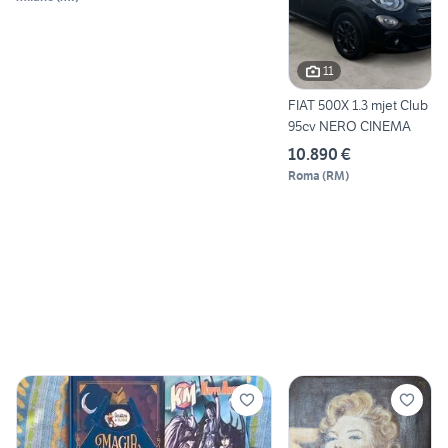
11
FIAT 500X 1.3 mjet Club
95cv NERO CINEMA
10.890 €
Roma
(
RM
)