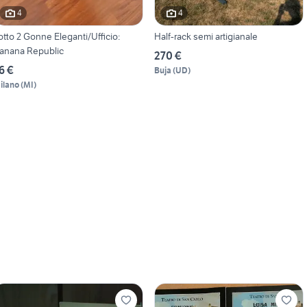
4
4
otto 2 Gonne Eleganti/Ufficio:
Half-rack semi artigianale
anana Republic
270 €
6 €
Buja
(
UD
)
ilano
(
MI
)