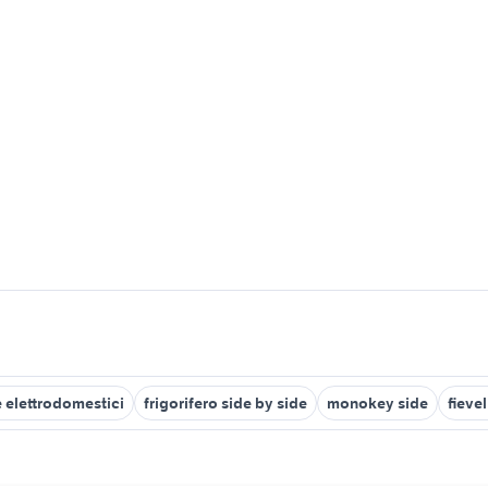
e elettrodomestici
frigorifero side by side
monokey side
fieve