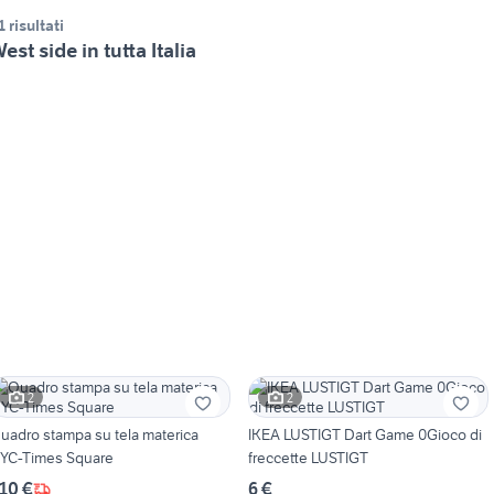
1 risultati
est side in tutta Italia
2
2
uadro stampa su tela materica
IKEA LUSTIGT Dart Game 0Gioco di
YC-Times Square
freccette LUSTIGT
10 €
6 €