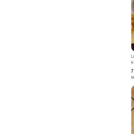
L
K
7
M