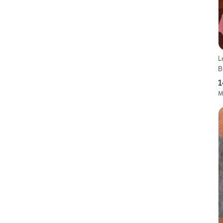
L
B
1
M