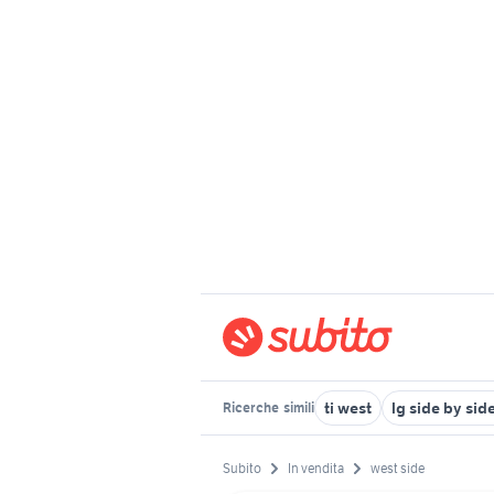
ti west
lg side by sid
Ricerche
simili
Subito
In vendita
west side