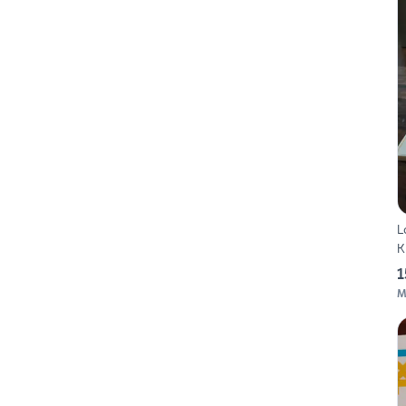
L
K
1
M