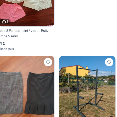
3
otto 8 Pantaloncini / vestiti Estivi
imba 5 Anni
4 €
ilano
(
MI
)