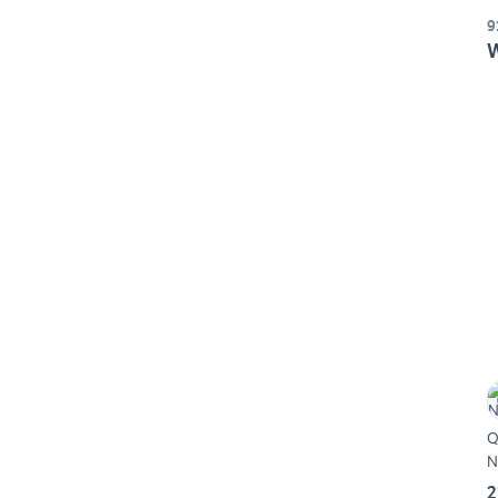
9
W
Q
N
2