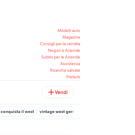
Modelli auto
Magazine
Consigli per la vendita
Negozi e Aziende
Subito per le Aziende
Assistenza
Ricerche salvate
Preferiti
Vendi
l conquista il west
vintage west germany
other side
west highl