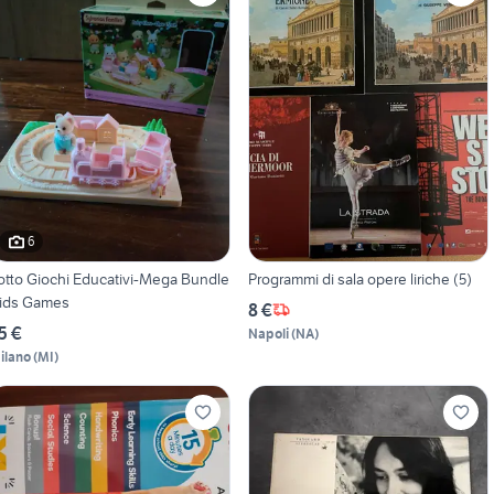
6
otto Giochi Educativi-Mega Bundle
Programmi di sala opere liriche (5)
ids Games
8 €
5 €
Napoli
(
NA
)
ilano
(
MI
)