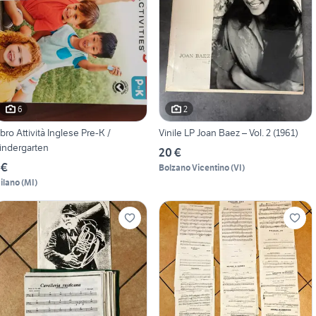
6
2
ibro Attività Inglese Pre-K /
Vinile LP Joan Baez – Vol. 2 (1961)
indergarten
20 €
 €
Bolzano Vicentino
(
VI
)
ilano
(
MI
)