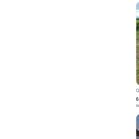
Q
6
V