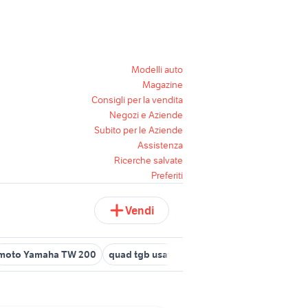
Modelli auto
Magazine
Consigli per la vendita
Negozi e Aziende
Subito per le Aziende
Assistenza
Ricerche salvate
Preferiti
Vendi
moto Yamaha TW 200
quad tgb usato
yamaha vx 1100
quad 2