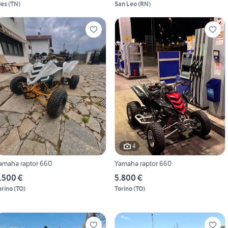
les
(
TN
)
San Leo
(
RN
)
4
amaha raptor 660
Yamaha raptor 660
.500 €
5.800 €
orino
(
TO
)
Torino
(
TO
)