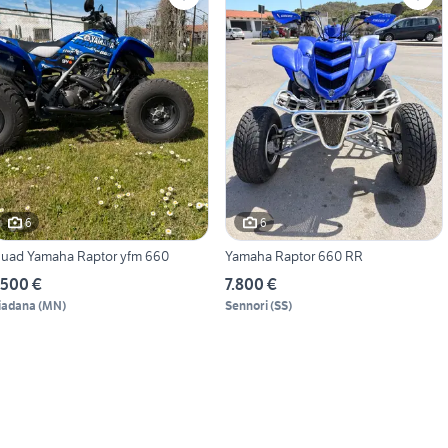
6
6
uad Yamaha Raptor yfm 660
Yamaha Raptor 660 RR
.500 €
7.800 €
iadana
(
MN
)
Sennori
(
SS
)