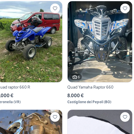
6
uad raptor 660 R
Quad Yamaha Raptor 660
.000 €
8.000 €
eronella
(
VR
)
Castiglione dei Pepoli
(
BO
)