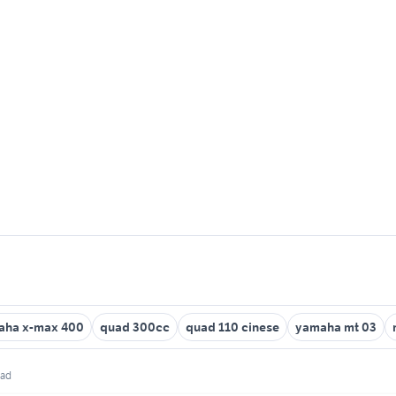
aha x-max 400
quad 300cc
quad 110 cinese
yamaha mt 03
uad