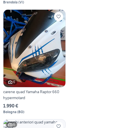
Brendola
(
VI
)
6
carene quad Yamaha Raptor 660
hypermotard
1.990 €
Bologna
(
BO
)
6