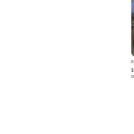
R
1
O