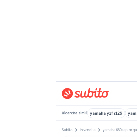
yamaha yzf r125
yam
Ricerche
simili
Subito
In vendita
yamaha 660 raptor q