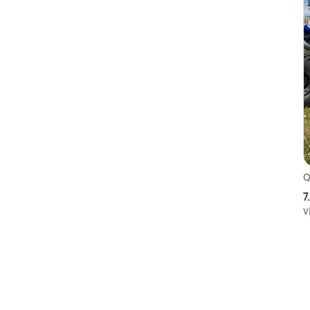
Q
7
V