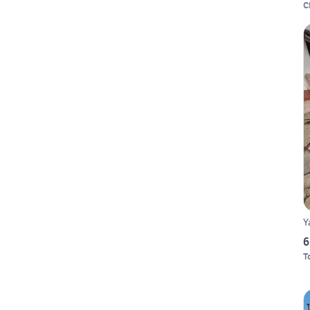
C
Y
6
T