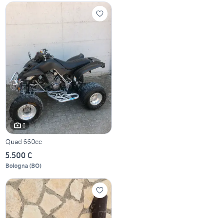
6
Quad 660cc
5.500 €
Bologna
(
BO
)