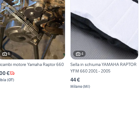
6
4
icambi motore Yamaha Raptor 660
Sella in schiuma YAMAHA RAPTOR
YFM 660 2001 - 2005
00 €
44 €
lbia
(
OT
)
Milano
(
MI
)