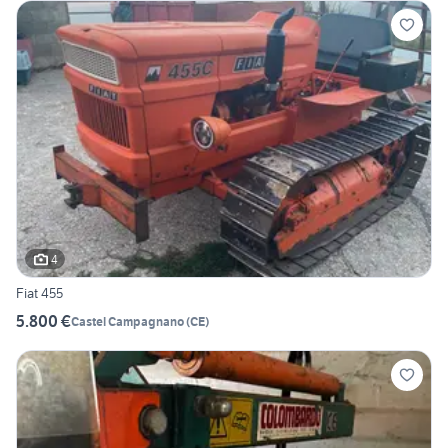
4
Fiat 455
5.800 €
Castel Campagnano
(
CE
)