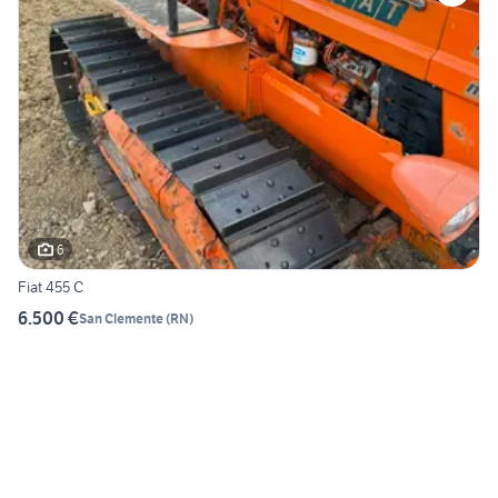
6
Fiat 455 C
6.500 €
San Clemente
(
RN
)