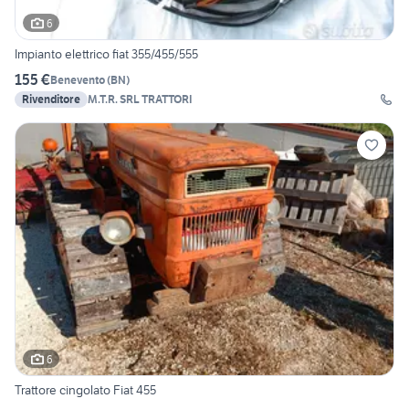
6
Impianto elettrico fiat 355/455/555
155 €
Benevento
(
BN
)
Rivenditore
M.T.R. SRL TRATTORI
6
Trattore cingolato Fiat 455