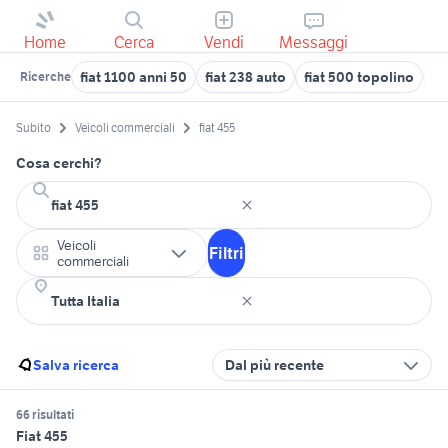
Home
Cerca
Vendi
Messaggi
fiat 1100 anni 50
fiat 238 auto
fiat 500 topolino
fi
Ricerche
Subito
Veicoli commerciali
fiat 455
Cosa cerchi?
Veicoli
Filtri
commerciali
Salva ricerca
Dal più recente
66 risultati
Fiat 455