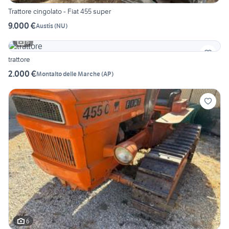
Trattore cingolato - Fiat 455 super
9.000 €
Austis
(
NU
)
6
trattore
2.000 €
Montalto delle Marche
(
AP
)
6