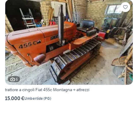
6
trattore a cingoli Fiat 455c Montagna + attrezzi
15.000 €
Umbertide
(
PG
)