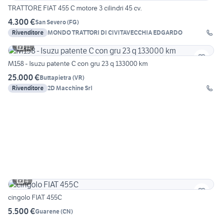
TRATTORE FIAT 455 C motore 3 cilindri 45 cv.
4.300 €
San Severo
(
FG
)
Rivenditore
MONDO TRATTORI DI CIVITAVECCHIA EDGARDO
11
M158 - Isuzu patente C con gru 23 q 133000 km
25.000 €
Buttapietra
(
VR
)
Rivenditore
2D Macchine Srl
4
cingolo FIAT 455C
5.500 €
Guarene
(
CN
)