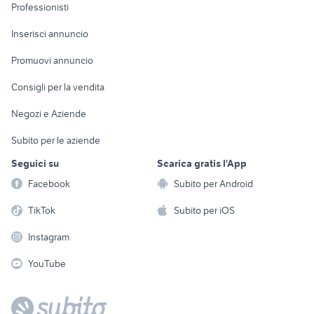
Informatica
Animali
Professionisti
Arredamento e
Console e
Accessori per
Casalinghi
Inserisci annuncio
Videogiochi
animali
Elettrodomestici
Promuovi annuncio
Audio/Video
Musica e Film
Giardino e Fai da te
Consigli per la vendita
Fotografia
Libri e Riviste
Abbigliamento e
Negozi e Aziende
Telefonia
Strumenti Musicali
Accessori
Subito per le aziende
Sports
Tutto per i bambini
Seguici su
Scarica gratis l'App
Biciclette
Facebook
Subito per Android
Collezionismo
TikTok
Subito per iOS
Instagram
YouTube