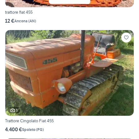
trattore fiat 455
12 €
Ancona
(
AN
)
5
Trattore Cingolato Fiat 455
4.400 €
Spoleto
(
PG
)