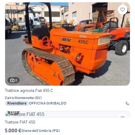
6
Trattrice agricola Fiat 455 C
Cairo Montenotte
(
SV
)
Rivenditore
OFFICINA GIRIBALDO
5
Trattore FIAT 455
5.000 €
Giano dell'Umbria
(
PG
)