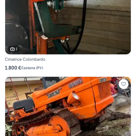
3
Cimatrice Colombardo
1.800 €
Castana
(
PV
)