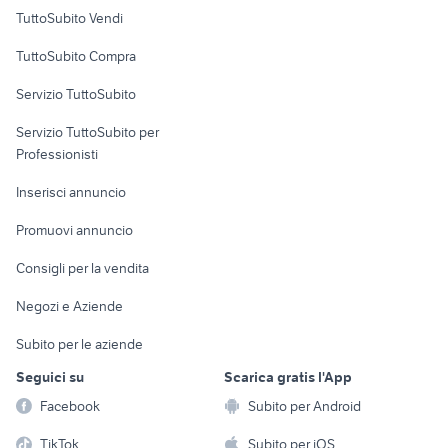
Case vacanza
TuttoSubito Vendi
Uffici e Locali
TuttoSubito Compra
commerciali
Servizio TuttoSubito
elettronica
per la casa e la
sports e hobby
Servizio TuttoSubito per
persona
Informatica
Animali
Professionisti
Arredamento e
Console e
Accessori per
Casalinghi
Inserisci annuncio
Videogiochi
animali
Elettrodomestici
Promuovi annuncio
Audio/Video
Musica e Film
Giardino e Fai da te
Consigli per la vendita
Fotografia
Libri e Riviste
Abbigliamento e
Negozi e Aziende
Telefonia
Strumenti Musicali
Accessori
Subito per le aziende
Sports
Tutto per i bambini
Seguici su
Scarica gratis l'App
Biciclette
Facebook
Subito per Android
Collezionismo
TikTok
Subito per iOS