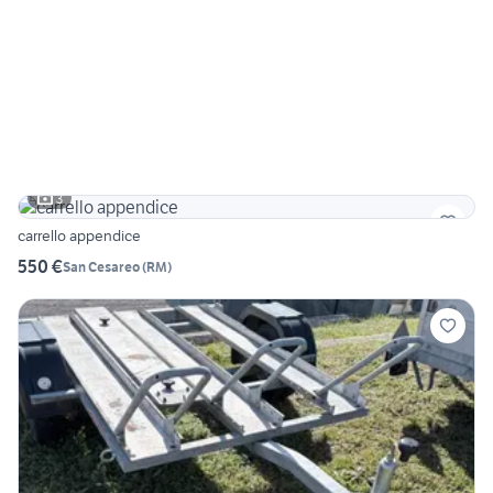
3
carrello appendice
550 €
San Cesareo
(
RM
)