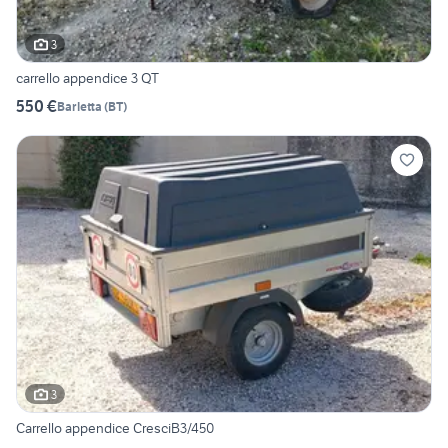
3
carrello appendice 3 QT
550 €
Barletta
(
BT
)
3
Carrello appendice CresciB3/450