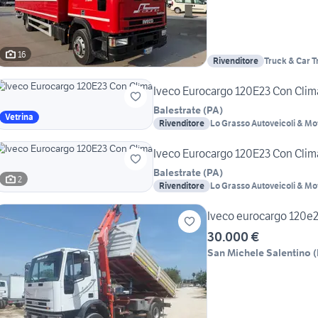
16
Rivenditore
Truck & Car T
Iveco Eurocargo 120E23 Con Clim
Balestrate
(
PA
)
Vetrina
Rivenditore
Lo Grasso Autoveicoli & Mo
Iveco Eurocargo 120E23 Con Clim
Balestrate
(
PA
)
2
Rivenditore
Lo Grasso Autoveicoli & Mo
Iveco eurocargo 120e23
30.000 €
San Michele Salentino
(