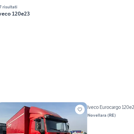
7 risultati
veco 120e23
Iveco Eurocargo 120e2
Novellara
(
RE
)