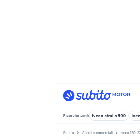
iveco stralis 500
ive
Ricerche
simili
Subito
Veicoli commerciali
iveco 120e2