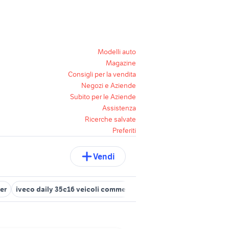
Modelli auto
Magazine
Consigli per la vendita
Negozi e Aziende
Subito per le Aziende
Assistenza
Ricerche salvate
Preferiti
Vendi
er
iveco daily 35c16 veicoli commerciali
iveco zeta
iveco dai