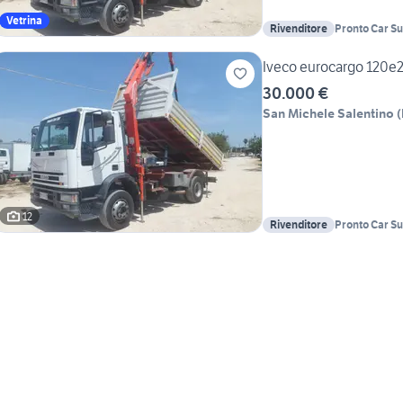
Vetrina
Rivenditore
Pronto Car S
Iveco eurocargo 120e23
30.000 €
San Michele Salentino
(
12
Rivenditore
Pronto Car S