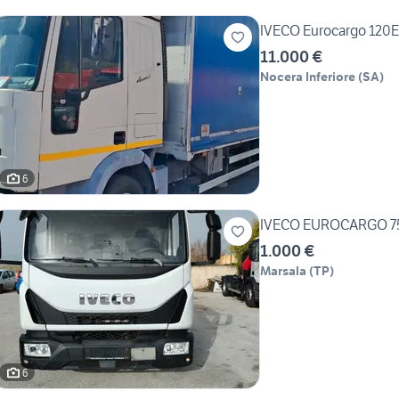
IVECO Eurocargo 120
11.000 €
Nocera Inferiore
(
SA
)
6
IVECO EUROCARGO 7
1.000 €
Marsala
(
TP
)
6