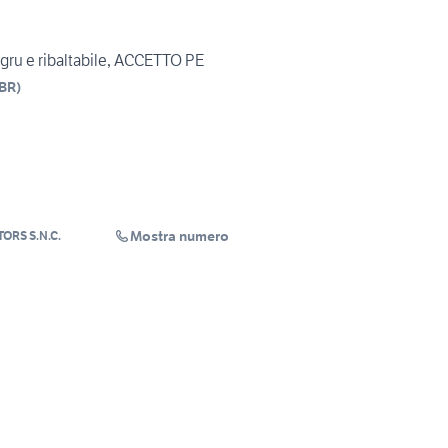
gru e ribaltabile, ACCETTO PE
BR
)
Mostra numero
ORS S.N.C.