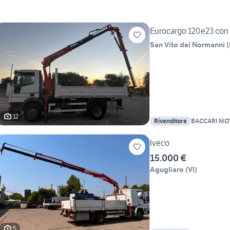
Eurocargo 120e23 con 
San Vito dei Normanni
(
12
Rivenditore
BACCARI MOT
Iveco
15.000 €
Agugliaro
(
VI
)
5