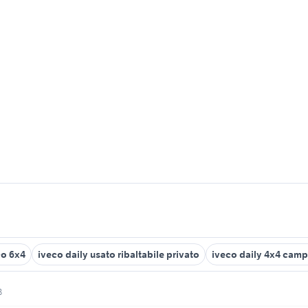
co 6x4
iveco daily usato ribaltabile privato
iveco daily 4x4 camp
3