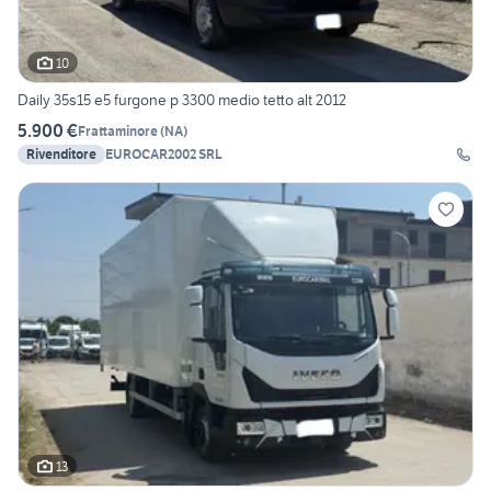
10
Daily 35s15 e5 furgone p 3300 medio tetto alt 2012
5.900 €
Frattaminore
(
NA
)
Rivenditore
EUROCAR2002 SRL
13