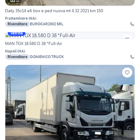
12
Daily 35c14 e6 box e ped nuova mt 4.32 2021 km 150
Frattaminore
(
NA
)
Rivenditore
EUROCAR2002 SRL
Vetrina
MAN TGX 18.580 D 38 *Full-Air
Napoli
(
NA
)
Rivenditore
DOMENICO TRUCK