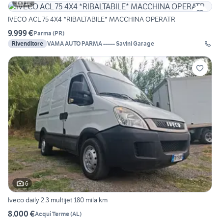
19
IVECO ACL 75 4X4 *RIBALTABILE* MACCHINA OPERATR
9.999 €
Parma
(
PR
)
Rivenditore
VAMA AUTO PARMA ------ Savini Garage
6
Iveco daily 2.3 multijet 180 mila km
8.000 €
Acqui Terme
(
AL
)