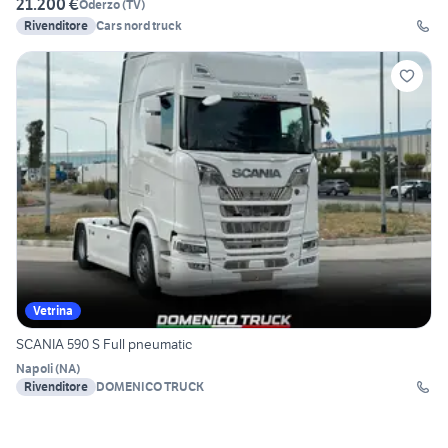
21.200 €
Oderzo
(
TV
)
Rivenditore
Cars nord truck
Vetrina
SCANIA 590 S Full pneumatic
Napoli
(
NA
)
Rivenditore
DOMENICO TRUCK