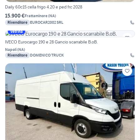
Daily 60c15 cella frigo 4.20 e ped frc 2028
15.900 €
Frattaminore
(
NA
)
Rivenditore
EUROCAR2002 SRL
Vetrina
IVECO Eurocargo 190 e 28 Gancio scarrabile B.oB.
Napoli
(
NA
)
Rivenditore
DOMENICO TRUCK