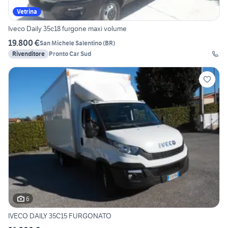
Vetrina
Iveco Daily 35c18 furgone maxi volume
19.800 €
San Michele Salentino
(
BR
)
Rivenditore
Pronto Car Sud
6
IVECO DAILY 35C15 FURGONATO