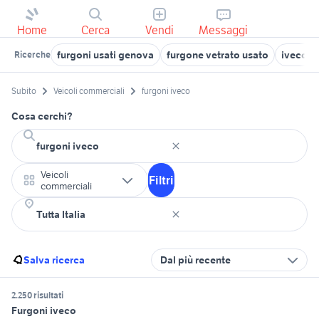
Home
Cerca
Vendi
Messaggi
furgoni usati genova
furgone vetrato usato
iveco da
Ricerche
Subito
Veicoli commerciali
furgoni iveco
Cosa cerchi?
Veicoli
Filtri
commerciali
Salva ricerca
Dal più recente
2.250 risultati
Furgoni iveco