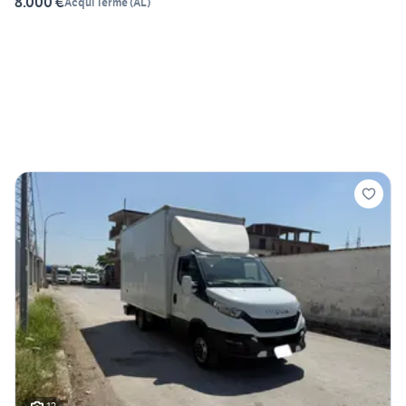
8.000 €
Acqui Terme
(
AL
)