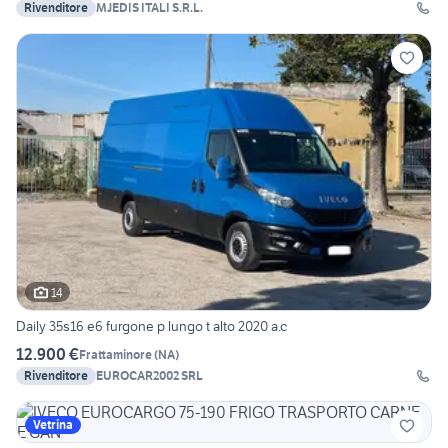
Rivenditore
MJEDIS ITALI S.R.L.
14
Daily 35s16 e6 furgone p lungo t alto 2020 a.c
12.900 €
Frattaminore
(
NA
)
Rivenditore
EUROCAR2002 SRL
Vetrina