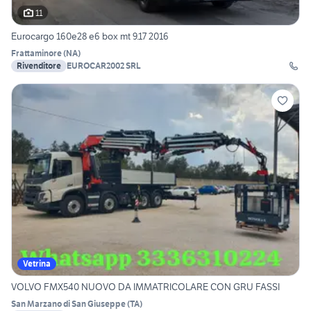
11
Eurocargo 160e28 e6 box mt 9.17 2016
Frattaminore
(
NA
)
Rivenditore
EUROCAR2002 SRL
Vetrina
VOLVO FMX540 NUOVO DA IMMATRICOLARE CON GRU FASSI
San Marzano di San Giuseppe
(
TA
)