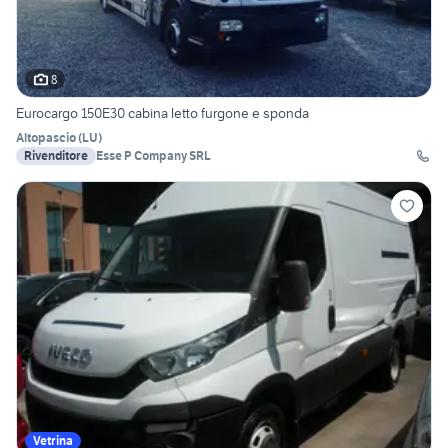
8
Eurocargo 150E30 cabina letto furgone e sponda
Altopascio
(
LU
)
Rivenditore
Esse P Company SRL
Vetrina