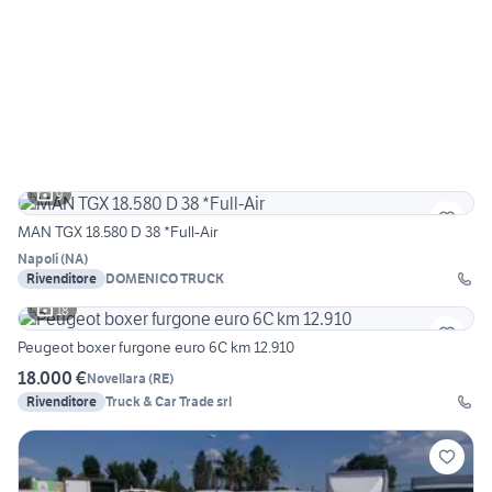
9
MAN TGX 18.580 D 38 *Full-Air
Napoli
(
NA
)
Rivenditore
DOMENICO TRUCK
18
Peugeot boxer furgone euro 6C km 12.910
18.000 €
Novellara
(
RE
)
Rivenditore
Truck & Car Trade srl