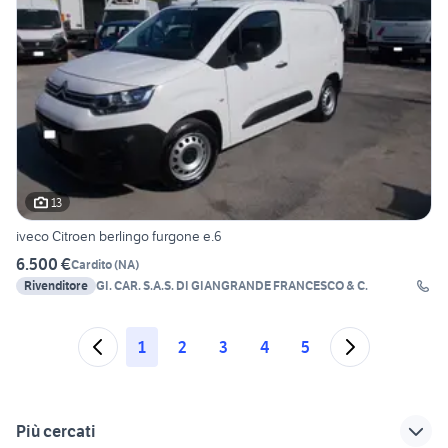
13
iveco Citroen berlingo furgone e.6
6.500 €
Cardito
(
NA
)
Rivenditore
GI. CAR. S.A.S. DI GIANGRANDE FRANCESCO & C.
1
2
3
4
5
Più cercati