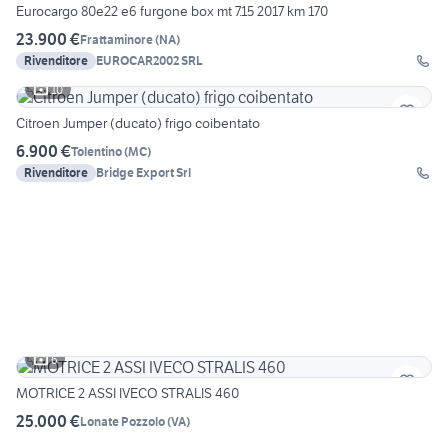
Eurocargo 80e22 e6 furgone box mt 7.15 2017 km 170
23.900 €
Frattaminore
(
NA
)
Rivenditore
EUROCAR2002 SRL
10
Citroen Jumper (ducato) frigo coibentato
6.900 €
Tolentino
(
MC
)
Rivenditore
Bridge Export Srl
6
MOTRICE 2 ASSI IVECO STRALIS 460
25.000 €
Lonate Pozzolo
(
VA
)