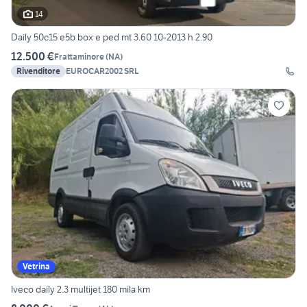
14
Daily 50c15 e5b box e ped mt 3.60 10-2013 h 2.90
12.500 €
Frattaminore
(
NA
)
Rivenditore
EUROCAR2002 SRL
Vetrina
Iveco daily 2.3 multijet 180 mila km