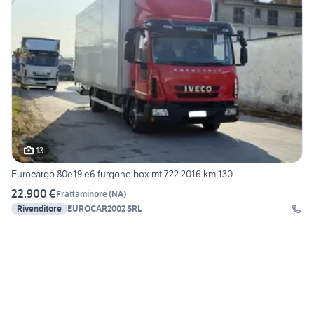
13
Eurocargo 80e19 e6 furgone box mt 7.22 2016 km 130
22.900 €
Frattaminore
(
NA
)
Rivenditore
EUROCAR2002 SRL