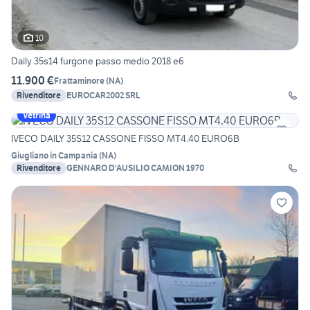
10
Daily 35s14 furgone passo medio 2018 e6
11.900 €
Frattaminore
(
NA
)
Rivenditore
EUROCAR2002 SRL
Vetrina
IVECO DAILY 35S12 CASSONE FISSO MT4.40 EURO6B
Giugliano in Campania
(
NA
)
Rivenditore
GENNARO D'AUSILIO CAMION 1970