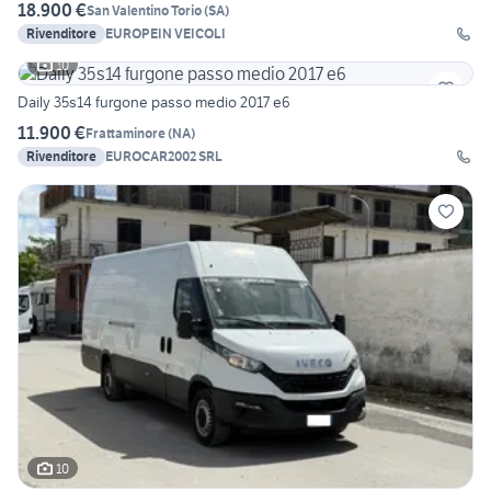
18.900 €
San Valentino Torio
(
SA
)
Rivenditore
EUROPEIN VEICOLI
10
Daily 35s14 furgone passo medio 2017 e6
11.900 €
Frattaminore
(
NA
)
Rivenditore
EUROCAR2002 SRL
10