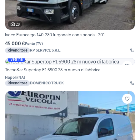
28
Iveco Eurocargo 140-280 furgonato con sponda - 201
45.000 €
Fonte
(
TV
)
Rivenditore
RP SERVICE S.R.L.
Vetrina
TecnoKar Supertop F1 6900 28 m nuovo di fabbrica
Napoli
(
NA
)
Rivenditore
DOMENICO TRUCK