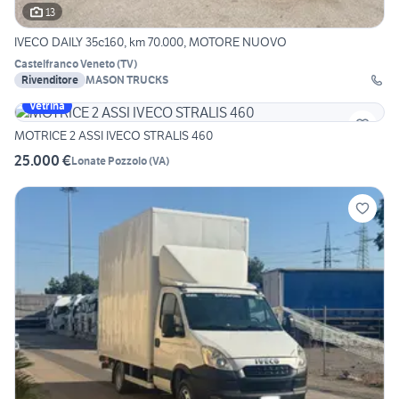
13
IVECO DAILY 35c160, km 70.000, MOTORE NUOVO
Castelfranco Veneto
(
TV
)
Rivenditore
MASON TRUCKS
Vetrina
MOTRICE 2 ASSI IVECO STRALIS 460
25.000 €
Lonate Pozzolo
(
VA
)