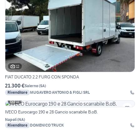
12
FIAT DUCATO 2.2 FURG CON SPONDA
21.300 €
Salerno
(
SA
)
Rivenditore
MUGAVERO ANTONIO & FIGLI SRL
11
IVECO Eurocargo 190 e 28 Gancio scarrabile B.oB.
Napoli
(
NA
)
Rivenditore
DOMENICO TRUCK