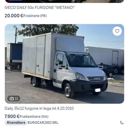
IVECO DAILY 50c FURGONE ''METANO''
20.000 €
Frosinone
(
FR
)
13
Daily 35c12 furgone in lega mt 4.20 2010
7.900 €
Frattaminore
(
NA
)
Rivenditore
EUROCAR2002 SRL