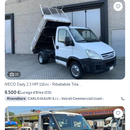
20
IVECO Daily 2.3 HPI 116cv - Ribaltabile Trila...
9.500 €
Lurago d'Erba
(
CO
)
Rivenditore
CARLO MAURI S.r.l. - Veicoli Commerciali Usati -