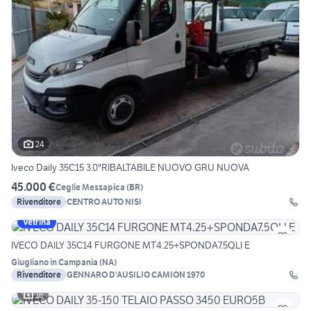
24
Iveco Daily 35C15 3.0"RIBALTABILE NUOVO GRU NUOVA
45.000 €
Ceglie Messapica
(
BR
)
Rivenditore
CENTRO AUTO NISI
Vetrina
IVECO DAILY 35C14 FURGONE MT4.25+SPONDA7.5QLI E
Giugliano in Campania
(
NA
)
Rivenditore
GENNARO D'AUSILIO CAMION 1970
16