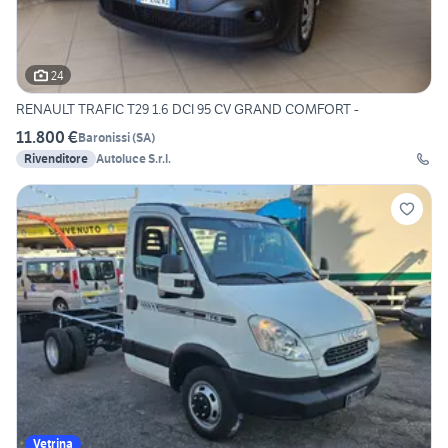
24
RENAULT TRAFIC T29 1.6 DCI 95 CV GRAND COMFORT -
11.800 €
Baronissi
(
SA
)
Rivenditore
Autoluce S.r.l.
Vetrina