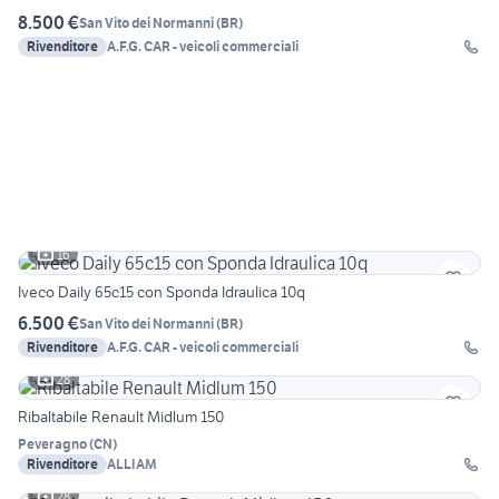
8.500 €
San Vito dei Normanni
(
BR
)
Rivenditore
A.F.G. CAR - veicoli commerciali
16
Iveco Daily 65c15 con Sponda Idraulica 10q
6.500 €
San Vito dei Normanni
(
BR
)
Rivenditore
A.F.G. CAR - veicoli commerciali
28
Ribaltabile Renault Midlum 150
Peveragno
(
CN
)
Rivenditore
ALLIAM
28