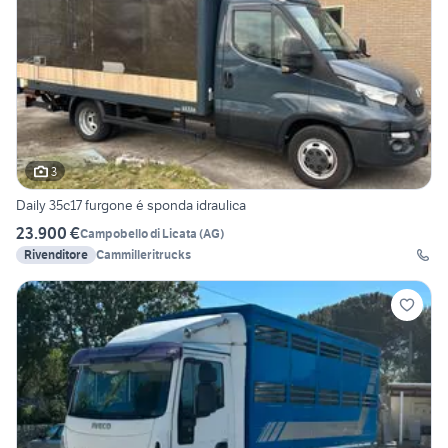
3
Daily 35c17 furgone é sponda idraulica
23.900 €
Campobello di Licata
(
AG
)
Rivenditore
Cammilleritrucks