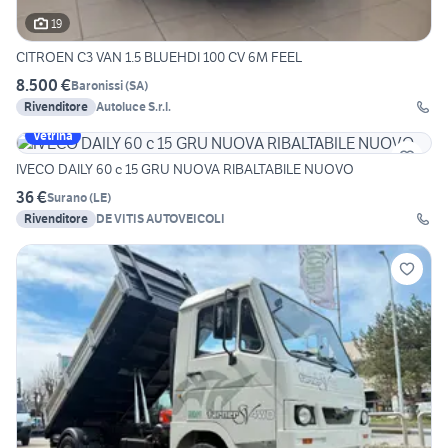
19
CITROEN C3 VAN 1.5 BLUEHDI 100 CV 6M FEEL
8.500 €
Baronissi
(
SA
)
Rivenditore
Autoluce S.r.l.
Vetrina
IVECO DAILY 60 c 15 GRU NUOVA RIBALTABILE NUOVO
36 €
Surano
(
LE
)
Rivenditore
DE VITIS AUTOVEICOLI