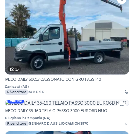
15
IVECO DAILY 50C17 CASSONATO CON GRU FASSI 40
Canicatti'
(
AG
)
Rivenditore
M.C.F. S.R.L.
Vetrina
IVECO DAILY 35-160 TELAIO PASSO 3000 EURO6D NUO
Giugliano in Campania
(
NA
)
Rivenditore
GENNARO D'AUSILIO CAMION 1970