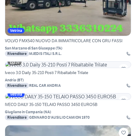
Vetrina
VOLVO FMX540 NUOVO DA IMMATRICOLARE CON GRU FASSI
San Marzano di San Giuseppe
(
TA
)
Rivenditore
MJEDIS ITALI S.R.L.
29
Iveco 3.0 Daily 35-210 Posti 7 Ribaltabile Trilate
Andria
(
BT
)
Rivenditore
REAL CAR ANDRIA
Vetrina
IVECO DAILY 35-150 TELAIO PASSO 3450 EURO5B
Giugliano in Campania
(
NA
)
Rivenditore
GENNARO D'AUSILIO CAMION 1970