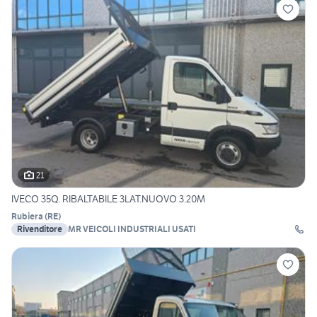
21
IVECO 35Q. RIBALTABILE 3LAT.NUOVO 3.20M
Rubiera
(
RE
)
Rivenditore
MR VEICOLI INDUSTRIALI USATI