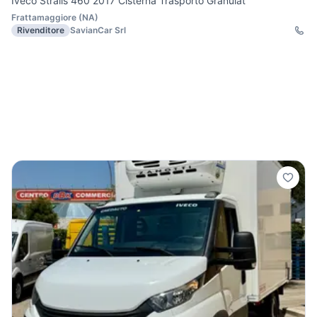
Iveco Stralis 460 2017 Cisterna Trasporto Granulat
Frattamaggiore
(
NA
)
Rivenditore
SavianCar Srl