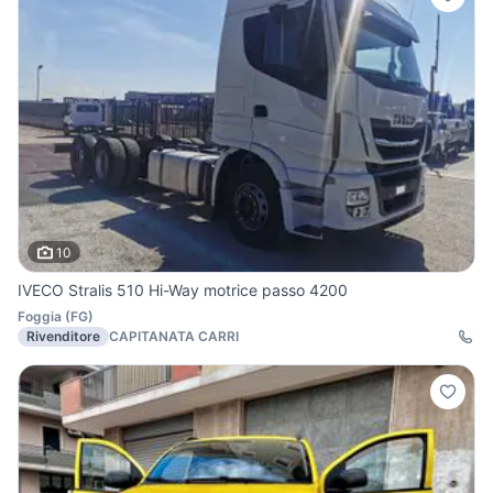
10
IVECO Stralis 510 Hi-Way motrice passo 4200
Foggia
(
FG
)
Rivenditore
CAPITANATA CARRI