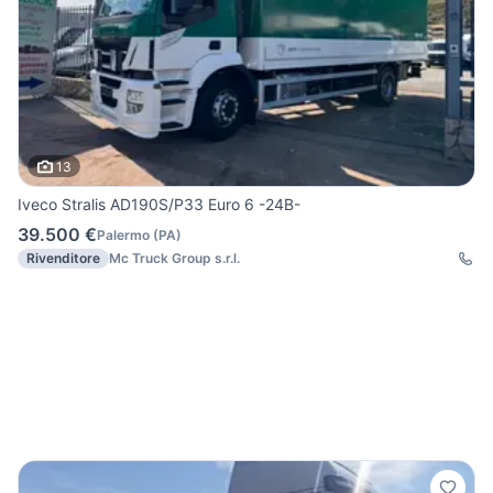
13
Iveco Stralis AD190S/P33 Euro 6 -24B-
39.500 €
Palermo
(
PA
)
Rivenditore
Mc Truck Group s.r.l.