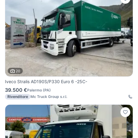
20
Iveco Stralis AD190S/P330 Euro 6 -25C-
39.500 €
Palermo
(
PA
)
Rivenditore
Mc Truck Group s.r.l.