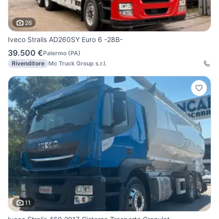
26
Iveco Stralis AD260SY Euro 6 -28B-
39.500 €
Palermo
(
PA
)
Rivenditore
Mc Truck Group s.r.l.
11