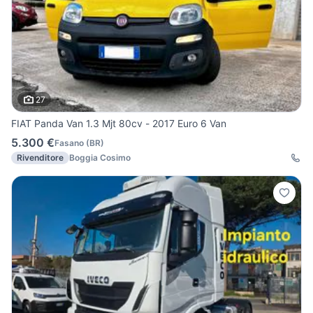
27
FIAT Panda Van 1.3 Mjt 80cv - 2017 Euro 6 Van
5.300 €
Fasano
(
BR
)
Rivenditore
Boggia Cosimo