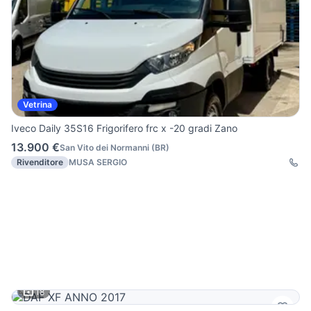
Vetrina
Iveco Daily 35S16 Frigorifero frc x -20 gradi Zano
13.900 €
San Vito dei Normanni
(
BR
)
Rivenditore
MUSA SERGIO
18