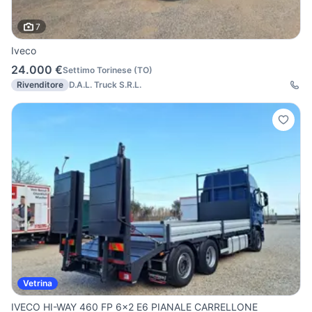
7
Iveco
24.000 €
Settimo Torinese
(
TO
)
Rivenditore
D.A.L. Truck S.R.L.
Vetrina
IVECO HI-WAY 460 FP 6x2 E6 PIANALE CARRELLONE