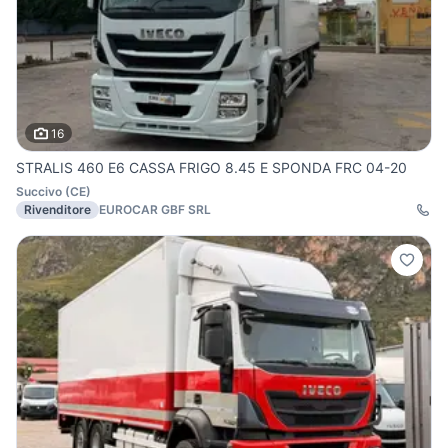
16
STRALIS 460 E6 CASSA FRIGO 8.45 E SPONDA FRC 04-20
Succivo
(
CE
)
Rivenditore
EUROCAR GBF SRL