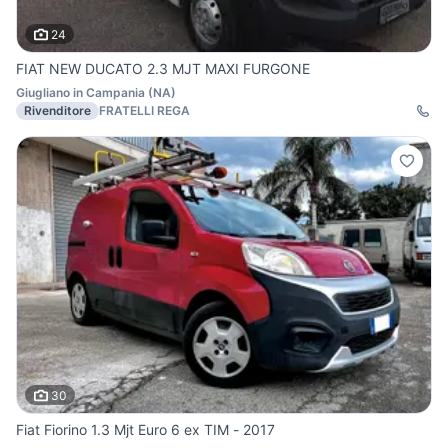
24
FIAT NEW DUCATO 2.3 MJT MAXI FURGONE
Giugliano in Campania
(
NA
)
Rivenditore
FRATELLI REGA
30
Fiat Fiorino 1.3 Mjt Euro 6 ex TIM - 2017