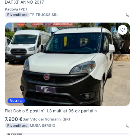
DAF XF ANNO 2017
Padova
(
PD
)
Rivenditore
TR TRUCKS SRL
Vetrina
Fiat Doblo 5 posti n1 1.3 multijet 95 cv pari al n
7.900 €
San Vito dei Normanni
(
BR
)
Rivenditore
MUSA SERGIO
13