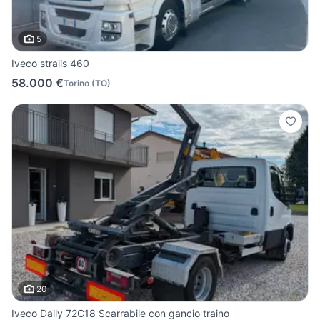
5
Iveco stralis 460
58.000 €
Torino
(
TO
)
20
Iveco Daily 72C18 Scarrabile con gancio traino