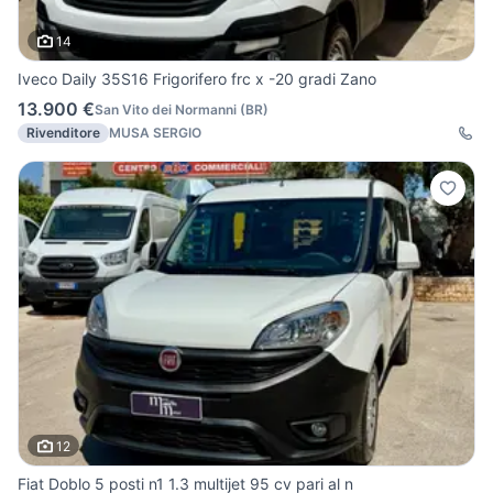
14
Iveco Daily 35S16 Frigorifero frc x -20 gradi Zano
13.900 €
San Vito dei Normanni
(
BR
)
Rivenditore
MUSA SERGIO
12
Fiat Doblo 5 posti n1 1.3 multijet 95 cv pari al n