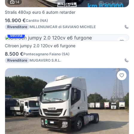
14
Stralis 480xp euro 6 autom retarder
16.900 €
Cardito
(
NA
)
Rivenditore
MILLENIUMCAR di SAVIANO MICHELE
Vetrina
Citroen jumpy 2.0 120cv e6 furgone
8.500 €
Pontecagnano Faiano
(
SA
)
Rivenditore
MUGAVERO S.R.L.