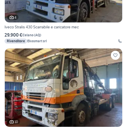
4
Iveco Stralis 430 Scarrabile e caricatore mec
29.900 €
Celano
(
AQ
)
Rivenditore
Ekosmart srl
10