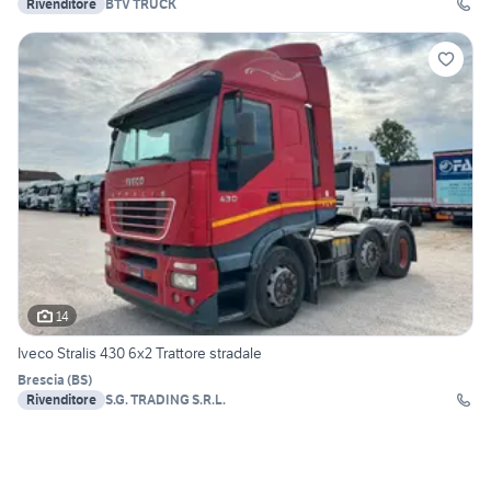
Rivenditore
BTV TRUCK
14
Iveco Stralis 430 6x2 Trattore stradale
Brescia
(
BS
)
Rivenditore
S.G. TRADING S.R.L.