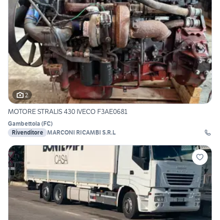
2
MOTORE STRALIS 430 IVECO F3AE0681
Gambettola
(
FC
)
Rivenditore
MARCONI RICAMBI S.R.L