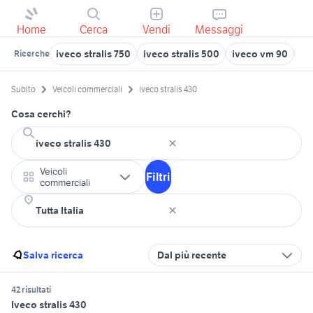
Home
Cerca
Vendi
Messaggi
iveco stralis 750
iveco stralis 500
iveco vm 90
iv
Ricerche
Subito
Veicoli commerciali
iveco stralis 430
Cosa cerchi?
Veicoli
Filtri
commerciali
Salva ricerca
Dal più recente
42 risultati
Iveco stralis 430