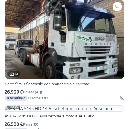
14
Iveco Stralis Scarrabile con brandeggio e caricato
26.900 €
Celano
(
AQ
)
Rivenditore
Ekosmart srl
10
ASTRA 8445 HD 7 4 Assi betoniera motore Ausiliario
26.500 €
Palmi
(
RC
)