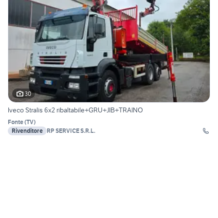
30
Iveco Stralis 6x2 ribaltabile+GRU+JIB+TRAINO
Fonte
(
TV
)
Rivenditore
RP SERVICE S.R.L.