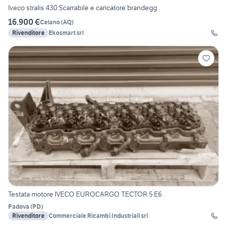
Iveco stralis 430 Scarrabile e caricatore brandegg
16.900 €
Celano
(
AQ
)
Rivenditore
Ekosmart srl
Testata motore IVECO EUROCARGO TECTOR 5 E6
Padova
(
PD
)
Rivenditore
Commerciale Ricambi Industriali srl