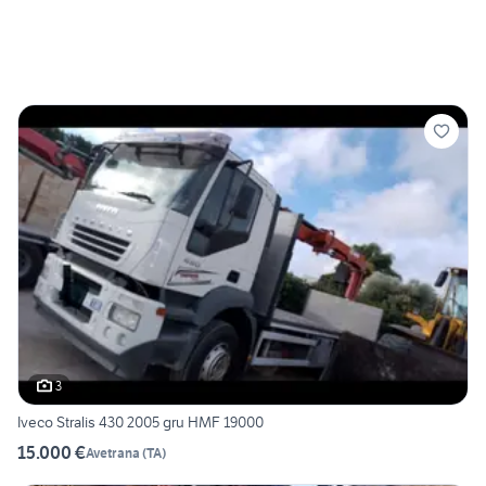
3
Iveco Stralis 430 2005 gru HMF 19000
15.000 €
Avetrana
(
TA
)