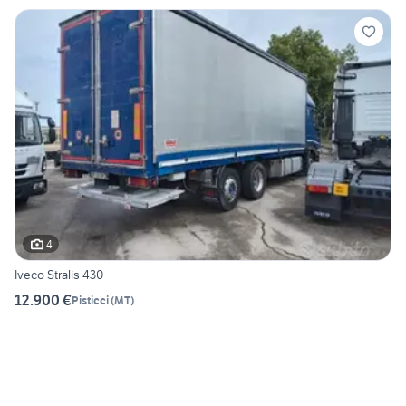
4
Iveco Stralis 430
12.900 €
Pisticci
(
MT
)