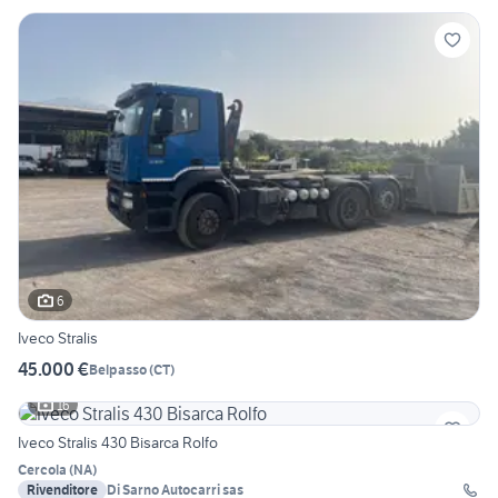
6
Iveco Stralis
45.000 €
Belpasso
(
CT
)
16
Iveco Stralis 430 Bisarca Rolfo
Cercola
(
NA
)
Rivenditore
Di Sarno Autocarri sas