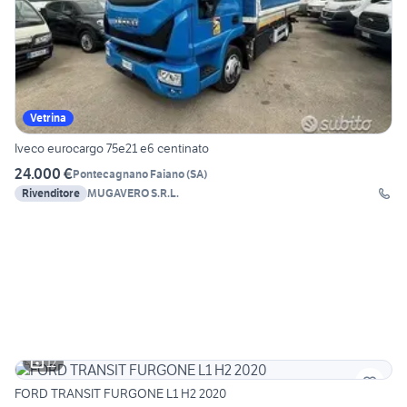
Vetrina
Iveco eurocargo 75e21 e6 centinato
24.000 €
Pontecagnano Faiano
(
SA
)
Rivenditore
MUGAVERO S.R.L.
12
FORD TRANSIT FURGONE L1 H2 2020