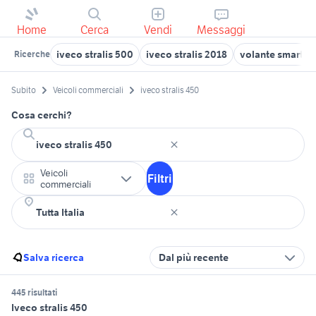
Home
Cerca
Vendi
Messaggi
iveco stralis 500
iveco stralis 2018
volante smart 4
Ricerche
Subito
Veicoli commerciali
iveco stralis 450
Cosa cerchi?
Veicoli
Filtri
commerciali
Salva ricerca
Dal più recente
445 risultati
Iveco stralis 450