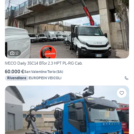
12
IVECO Daily 35C14 BTor 2.3 HPT PL-RG Cab.
60.000 €
San Valentino Torio
(
SA
)
Rivenditore
EUROPEIN VEICOLI