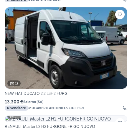
13
NEW FIAT DUCATO 2.2 L3H2 FURG
13.300 €
Salerno
(
SA
)
Rivenditore
MUGAVERO ANTONIO & FIGLI SRL
14
RENAULT Master L2 H2 FURGONE FRIGO NUOVO