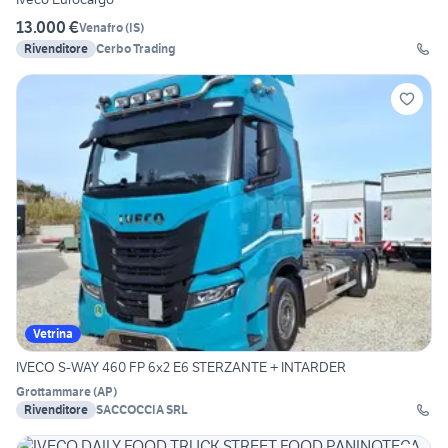
13.000 €
Venafro
(
IS
)
Rivenditore
Cerbo Trading
Vetrina
IVECO S-WAY 460 FP 6x2 E6 STERZANTE + INTARDER
Grottammare
(
AP
)
Rivenditore
SACCOCCIA SRL