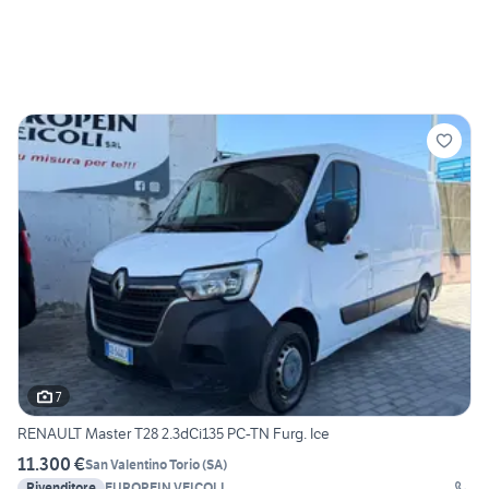
7
RENAULT Master T28 2.3dCi135 PC-TN Furg. Ice
11.300 €
San Valentino Torio
(
SA
)
Rivenditore
EUROPEIN VEICOLI