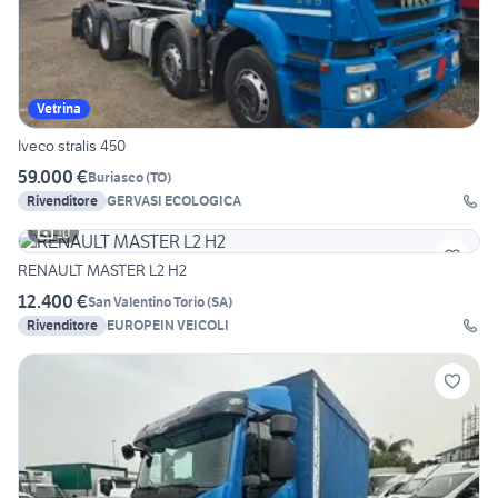
Vetrina
Iveco stralis 450
59.000 €
Buriasco
(
TO
)
Rivenditore
GERVASI ECOLOGICA
10
RENAULT MASTER L2 H2
12.400 €
San Valentino Torio
(
SA
)
Rivenditore
EUROPEIN VEICOLI