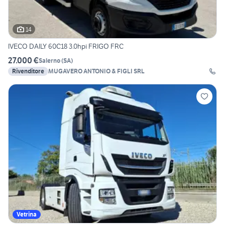
14
IVECO DAILY 60C18 3.0hpi FRIGO FRC
27.000 €
Salerno
(
SA
)
Rivenditore
MUGAVERO ANTONIO & FIGLI SRL
Vetrina