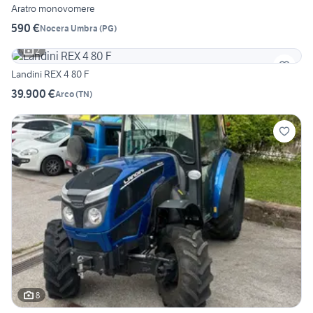
Aratro monovomere
590 €
Nocera Umbra
(
PG
)
2
Landini REX 4 80 F
39.900 €
Arco
(
TN
)
8