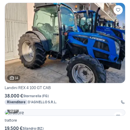
14
Landini REX 4 100 GT CAB
38.000 €
Stornarella
(
FG
)
Rivenditore
D'AGNELLO S.R.L.
6
trattore
19.500 €
Silandro
(
BZ
)