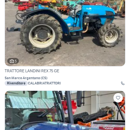
5
TRATTORE LANDINI REX 75 GE
San Marco Argentano
(
CS
)
Rivenditore
CALABRIATRATTORI