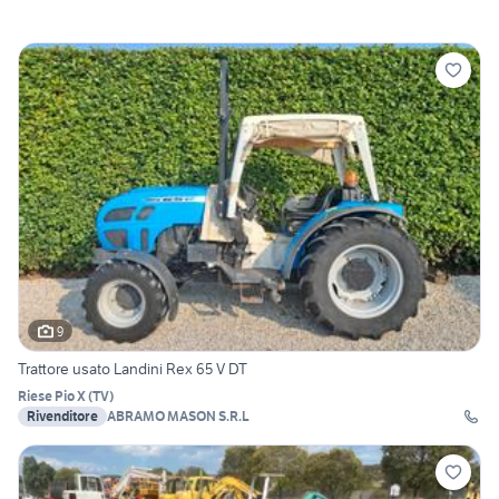
9
Trattore usato Landini Rex 65 V DT
Riese Pio X
(
TV
)
Rivenditore
ABRAMO MASON S.R.L