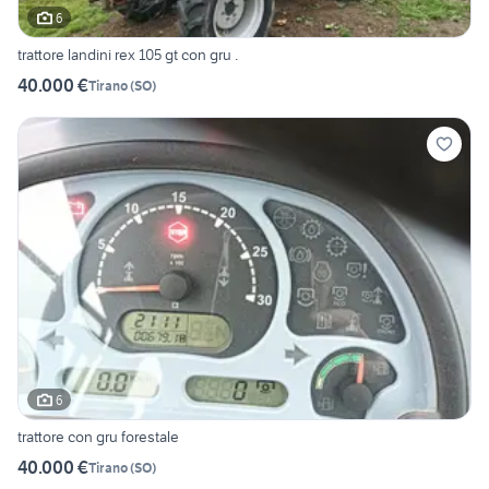
6
trattore landini rex 105 gt con gru .
40.000 €
Tirano
(
SO
)
6
trattore con gru forestale
40.000 €
Tirano
(
SO
)