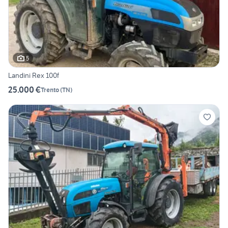
5
Landini Rex 100f
25.000 €
Trento
(
TN
)