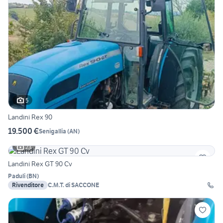
5
Landini Rex 90
19.500 €
Senigallia
(
AN
)
23
Landini Rex GT 90 Cv
Paduli
(
BN
)
Rivenditore
C.M.T. di SACCONE