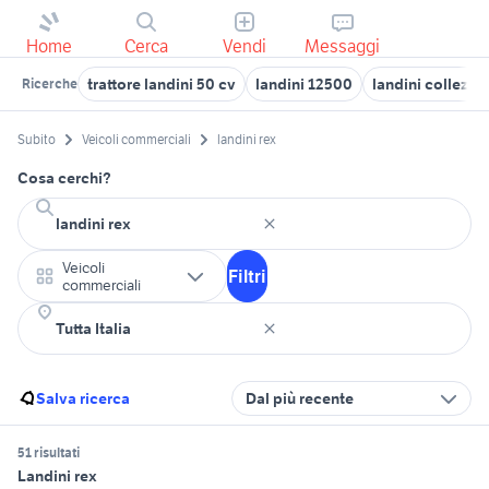
Home
Cerca
Vendi
Messaggi
trattore landini 50 cv
landini 12500
landini collezi
Ricerche
Subito
Veicoli commerciali
landini rex
Cosa cerchi?
Veicoli
Filtri
commerciali
Salva ricerca
Dal più recente
51 risultati
Landini rex