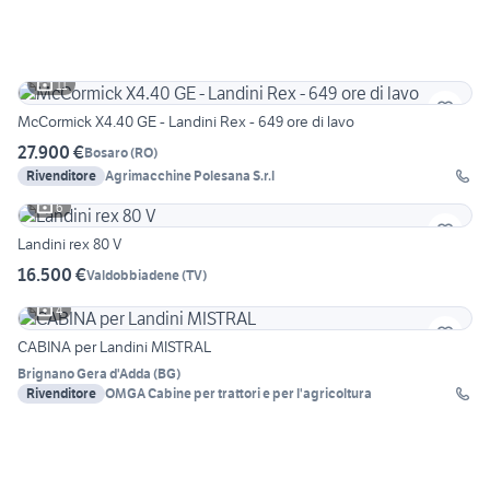
11
McCormick X4.40 GE - Landini Rex - 649 ore di lavo
27.900 €
Bosaro
(
RO
)
Rivenditore
Agrimacchine Polesana S.r.l
6
Landini rex 80 V
16.500 €
Valdobbiadene
(
TV
)
4
CABINA per Landini MISTRAL
Brignano Gera d'Adda
(
BG
)
Rivenditore
OMGA Cabine per trattori e per l'agricoltura