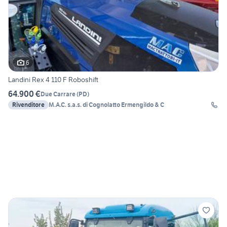
6
Landini Rex 4 110 F Roboshift
64.900 €
Due Carrare
(
PD
)
Rivenditore
M.A.C. s.a.s. di Cognolatto Ermengildo & C