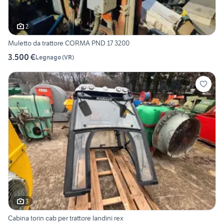
2
Muletto da trattore CORMA PND 17 3200
3.500 €
Legnago
(
VR
)
3
Cabina torin cab per trattore landini rex