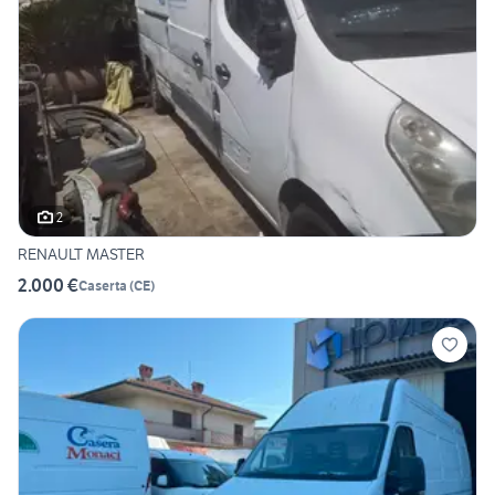
2
RENAULT MASTER
2.000 €
Caserta
(
CE
)