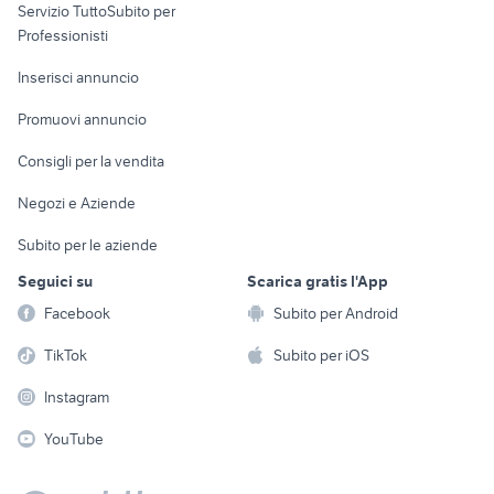
Servizio TuttoSubito per
persona
Informatica
Animali
Professionisti
Arredamento e
Console e
Accessori per
Casalinghi
Inserisci annuncio
Videogiochi
animali
Elettrodomestici
Promuovi annuncio
Audio/Video
Musica e Film
Giardino e Fai da te
Consigli per la vendita
Fotografia
Libri e Riviste
Abbigliamento e
Negozi e Aziende
Telefonia
Strumenti Musicali
Accessori
Subito per le aziende
Sports
Tutto per i bambini
Seguici su
Scarica gratis l'App
Biciclette
Facebook
Subito per Android
Collezionismo
TikTok
Subito per iOS
Instagram
YouTube