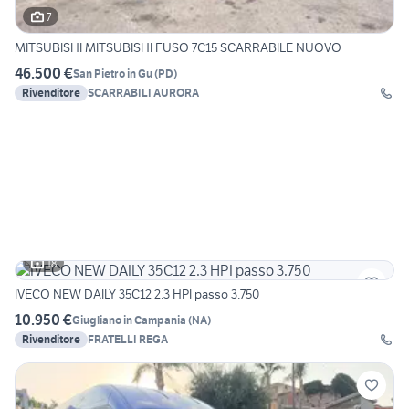
7
MITSUBISHI MITSUBISHI FUSO 7C15 SCARRABILE NUOVO
46.500 €
San Pietro in Gu
(
PD
)
Rivenditore
SCARRABILI AURORA
18
IVECO NEW DAILY 35C12 2.3 HPI passo 3.750
10.950 €
Giugliano in Campania
(
NA
)
Rivenditore
FRATELLI REGA