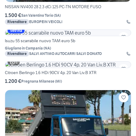
NISSAN NV400 28 2.3 dCi 125 PC-TN MOTORE FUSO
1.500 €
San Valentino Torio
(
SA
)
Rivenditore
EUROPEIN VEICOLI
Vetrina
Isuzu 55 scarrabile nuovo TAM euro 5b
Giugliano in Campania
(
NA
)
Rivenditore
SALVI ANTIMO AUTOCARRI SALVI DONATO
6
Citroen Berlingo 1.6 HDi 90CV 4p. 20 Van Liv.B XTR
1.200 €
Pregnana Milanese
(
MI
)