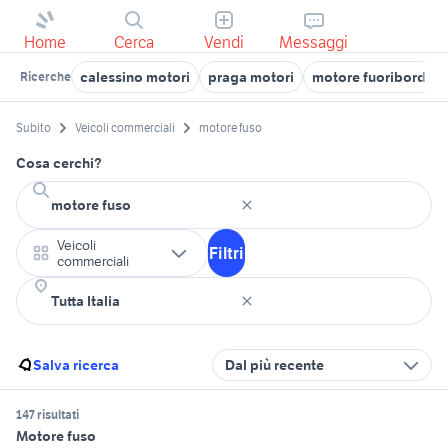
Home
Cerca
Vendi
Messaggi
calessino motori
praga motori
motore fuoribordo 6
Ricerche
Subito
Veicoli commerciali
motore fuso
Cosa cerchi?
Veicoli
Filtri
commerciali
Salva ricerca
Dal più recente
147 risultati
Motore fuso