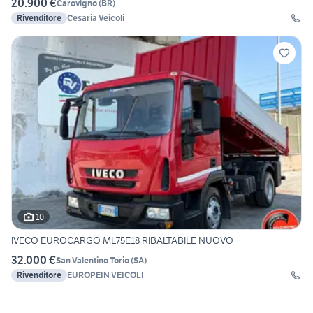
20.900 €
Carovigno
(
BR
)
Rivenditore
Cesaria Veicoli
10
IVECO EUROCARGO ML75E18 RIBALTABILE NUOVO
32.000 €
San Valentino Torio
(
SA
)
Rivenditore
EUROPEIN VEICOLI