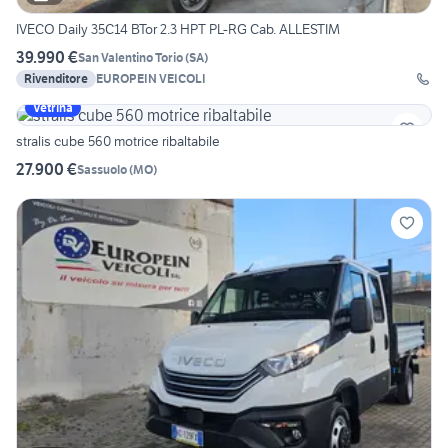
IVECO Daily 35C14 BTor 2.3 HPT PL-RG Cab. ALLESTIM
39.990 €
San Valentino Torio
(
SA
)
Rivenditore
EUROPEIN VEICOLI
Vetrina
stralis cube 560 motrice ribaltabile
27.900 €
Sassuolo
(
MO
)