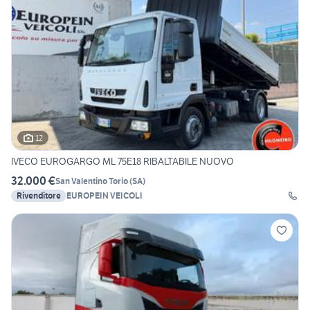
12
IVECO EUROGARGO ML 75E18 RIBALTABILE NUOVO
32.000 €
San Valentino Torio
(
SA
)
Rivenditore
EUROPEIN VEICOLI