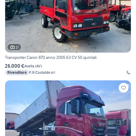
17
Transporter Caron 870 anno 2005 63 CV 50 quintali
26.000 €
Avella
(
AV
)
Rivenditore
F.lli Castaldo srl