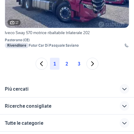
17
Iveco Sway 570 motrice ribaltabile trilaterale 202
Pastorano
(
CE
)
Rivenditore
Futur Car Di Pasquale Saviano
1
2
3
Più cercati
Correlati
Richerche simili
Suggerimenti
Ricerche consigliate
camion usati
autonegozio usato
iveco stralis 500
ribaltabili trilaterali
patente b
locali commerciali in vendita olbia
attivitÃƒÂ in vendita genova
trincia per trattore
Tutte le categorie
motrice volvo
veicoli commerciali
piccolo
veicoli commerciali Castiadas
vendita locali Cassano Magnago
usati lazio
iveco ribaltabile
pizzeria in gestione