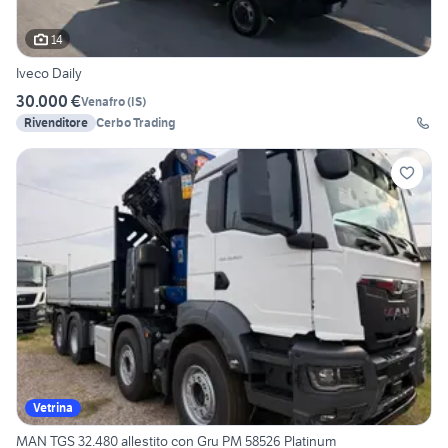
14
Iveco Daily
30.000 €
Venafro
(
IS
)
Rivenditore
Cerbo Trading
Vetrina
MAN TGS 32.480 allestito con Gru PM 58526 Platinum