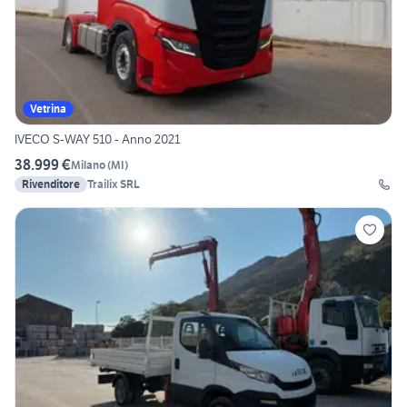
Vetrina
IVECO S-WAY 510 - Anno 2021
38.999 €
Milano
(
MI
)
Rivenditore
Trailix SRL