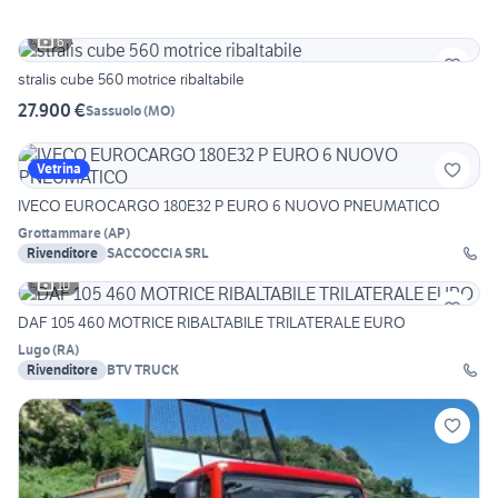
6
stralis cube 560 motrice ribaltabile
27.900 €
Sassuolo
(
MO
)
Vetrina
IVECO EUROCARGO 180E32 P EURO 6 NUOVO PNEUMATICO
Grottammare
(
AP
)
Rivenditore
SACCOCCIA SRL
10
DAF 105 460 MOTRICE RIBALTABILE TRILATERALE EURO
Lugo
(
RA
)
Rivenditore
BTV TRUCK