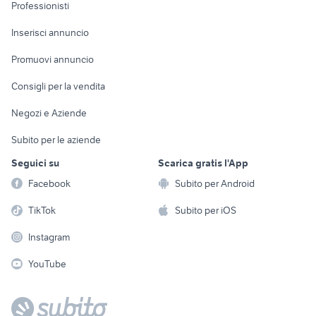
Informatica
Animali
Professionisti
Arredamento e
Console e
Accessori per
Casalinghi
Inserisci annuncio
Videogiochi
animali
Elettrodomestici
Promuovi annuncio
Audio/Video
Musica e Film
Giardino e Fai da te
Consigli per la vendita
Fotografia
Libri e Riviste
Abbigliamento e
Negozi e Aziende
Telefonia
Strumenti Musicali
Accessori
Subito per le aziende
Sports
Tutto per i bambini
Seguici su
Scarica gratis l'App
Biciclette
Facebook
Subito per Android
Collezionismo
TikTok
Subito per iOS
Instagram
YouTube