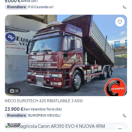
9.000 €
Avella
(
AV
)
Rivenditore
F.lli Castaldo srl
16
IVECO EUROTECH 420 RIBATLABILE 3 ASSI
23.900 €
San Valentino Torio
(
SA
)
Rivenditore
EUROPEIN VEICOLI
12