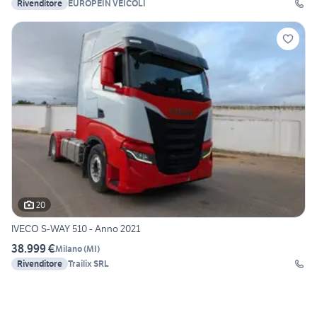
Rivenditore
EUROPEIN VEICOLI
20
IVECO S-WAY 510 - Anno 2021
38.999 €
Milano
(
MI
)
Rivenditore
Trailix SRL