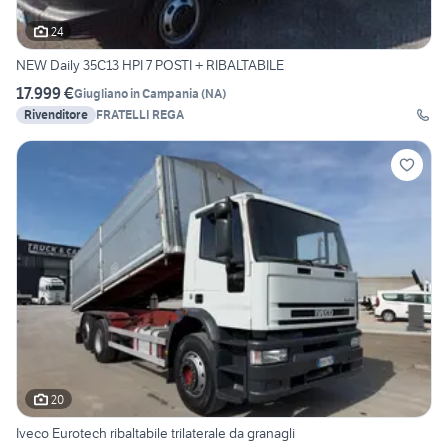
24
NEW Daily 35C13 HPI 7 POSTI + RIBALTABILE
17.999 €
Giugliano in Campania
(
NA
)
Rivenditore
FRATELLI REGA
20
Iveco Eurotech ribaltabile trilaterale da granagli