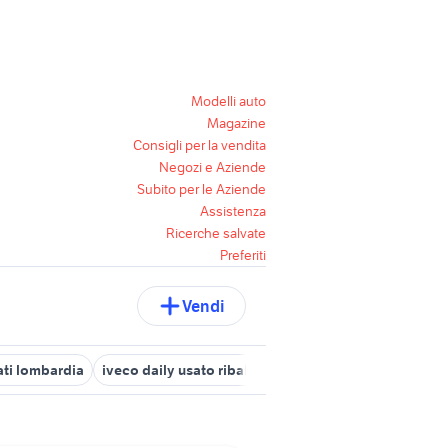
Modelli auto
Magazine
Consigli per la vendita
Negozi e Aziende
Subito per le Aziende
Assistenza
Ricerche salvate
Preferiti
Vendi
sati lombardia
iveco daily usato ribaltabile privato
ford transit c