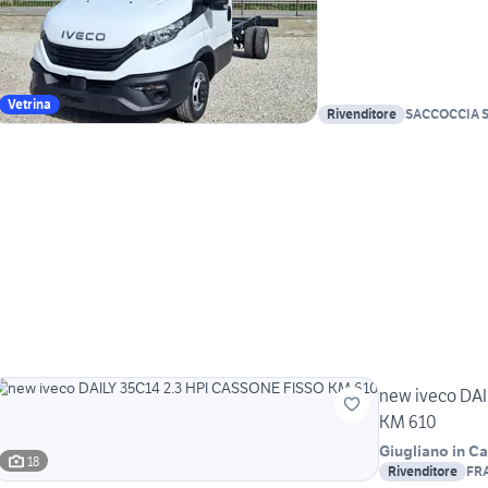
Vetrina
Rivenditore
SACCOCCIA 
new iveco DAI
KM 610
Giugliano in C
18
Rivenditore
FR