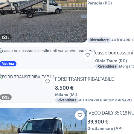
Perugia
(
PG
)
3
Rivenditore
casse box cassoni 
Gioia Tauro
(
RC
)
Vetrina
Rivenditore
Morgante
Morgante
FORD TRANSIT RIBALTABILE
8.500 €
Milano
(
MI
)
2
Rivenditore
AUTOCARRI GIACOMO ALVARO
IVECO DAILY 35C18 N
39.900 €
Grottammare
(
AP
)