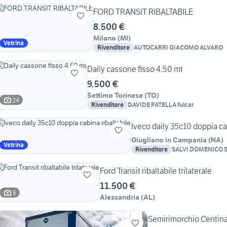
FORD TRANSIT RIBALTABILE
8.500 €
Milano
(
MI
)
Vetrina
Rivenditore
AUTOCARRI GIACOMO ALVARO
Daily cassone fisso 4.50 mt
9.500 €
Settimo Torinese
(
TO
)
24
Rivenditore
DAVIDE PATELLA fulcar
Iveco daily 35c10 doppia ca
Giugliano in Campania
(
NA
)
Vetrina
Rivenditore
SALVI DOMENICO S
Ford Transit ribaltabile trilaterale
11.500 €
5
Alessandria
(
AL
)
Semirimorchio Centinat