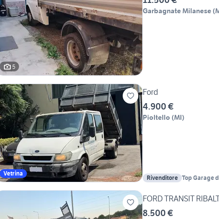
Garbagnate Milanese
(
M
5
Ford
4.900 €
Pioltello
(
MI
)
Vetrina
Rivenditore
Top Garage d
8.500 €