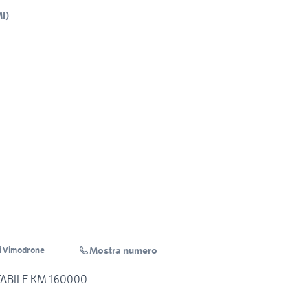
I
)
Mostra numero
i Vimodrone
FORD TRANSIT RIBALTABILE KM 160000