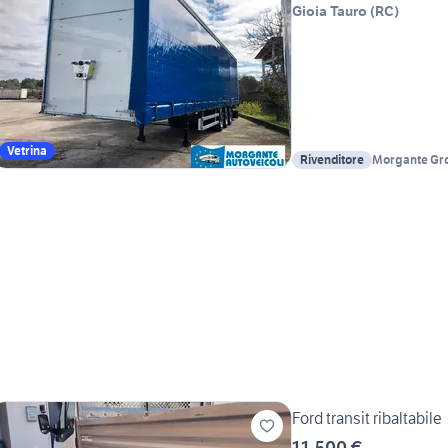
Gioia Tauro
(
RC
)
Vetrina
Rivenditore
Morgante Gro
Autoveicoli -
Ford transit ribaltabile
11.500 €