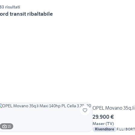
63 risultati
ord transit ribaltabile
OPEL Movano 35q.li 
29.900 €
Maser
(
TV
)
15
Rivenditore
F.LLI BO
AUTOMOBI