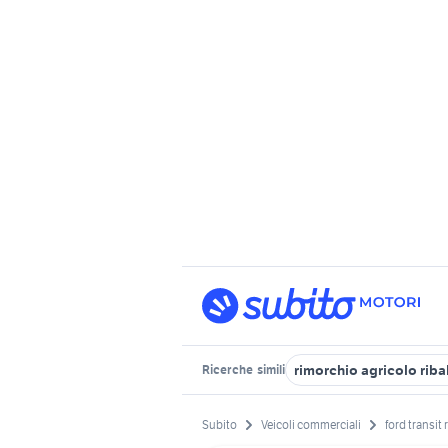
rimorchio agricolo ribal
Ricerche
simili
Subito
Veicoli commerciali
ford transit 