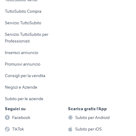
Uffici e Locali
TuttoSubito Compra
commerciali
Servizio TuttoSubito
elettronica
per la casa e la
sports e hobby
Servizio TuttoSubito per
persona
Informatica
Animali
Professionisti
Arredamento e
Console e
Accessori per
Casalinghi
Inserisci annuncio
Videogiochi
animali
Elettrodomestici
Promuovi annuncio
Audio/Video
Musica e Film
Giardino e Fai da te
Consigli per la vendita
Fotografia
Libri e Riviste
Abbigliamento e
Negozi e Aziende
Telefonia
Strumenti Musicali
Accessori
Subito per le aziende
Sports
Tutto per i bambini
Seguici su
Scarica gratis l'App
Biciclette
Facebook
Subito per Android
Collezionismo
TikTok
Subito per iOS