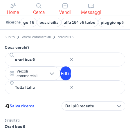
Home
Cerca
Vendi
Messaggi
golf 6
bus sicilia
alfa 164 v6 turbo
piaggio np6
Ricerche
Subito
Veicoli commerciali
orari bus 6
Cosa cerchi?
Veicoli
Filtri
commerciali
Salva ricerca
Dal più recente
3 risultati
Orari bus 6