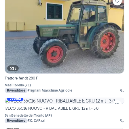
8
Trattore fendt 280 P
Masi Torello
(
FE
)
Rivenditore
Frignani Macchine Agricole
Vetrina
IVECO 35C16 NUOVO - RIBALTABILE E GRU 12 mt - 3.0
San Benedetto del Tronto
(
AP
)
Rivenditore
F.C. CAR srl
3