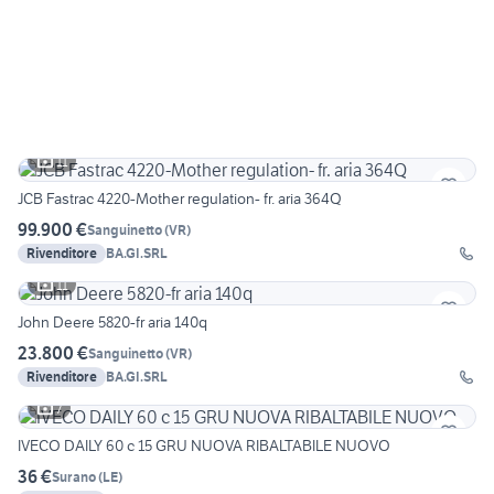
11
JCB Fastrac 4220-Mother regulation- fr. aria 364Q
99.900 €
Sanguinetto
(
VR
)
Rivenditore
BA.GI.SRL
11
John Deere 5820-fr aria 140q
23.800 €
Sanguinetto
(
VR
)
Rivenditore
BA.GI.SRL
7
IVECO DAILY 60 c 15 GRU NUOVA RIBALTABILE NUOVO
36 €
Surano
(
LE
)