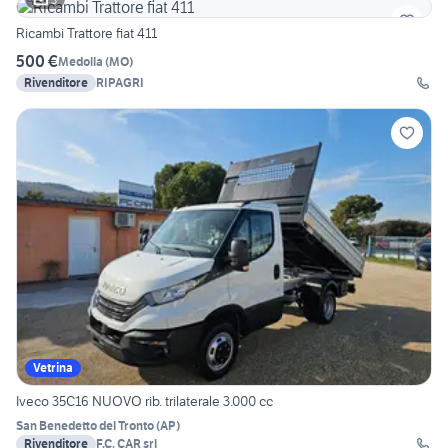
Ricambi Trattore fiat 411
500 €
Medolla
(
MO
)
Rivenditore
RIPAGRI
Vetrina
Iveco 35C16 NUOVO rib. trilaterale 3.000 cc
San Benedetto del Tronto
(
AP
)
Rivenditore
F.C. CAR srl