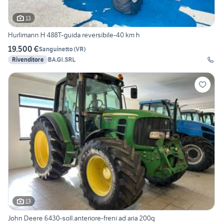
13
Hurlimann H 488T-guida reversibile-40 km h
19.500 €
Sanguinetto
(
VR
)
Rivenditore
BA.GI.SRL
13
John Deere 6430-soll.anteriore-freni ad aria 200q