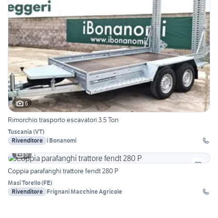
6
Rimorchio trasporto escavatori 3.5 Ton
Tuscania
(
VT
)
Rivenditore
i Bonanomi
5
Coppia parafanghi trattore fendt 280 P
Masi Torello
(
FE
)
Rivenditore
Frignani Macchine Agricole