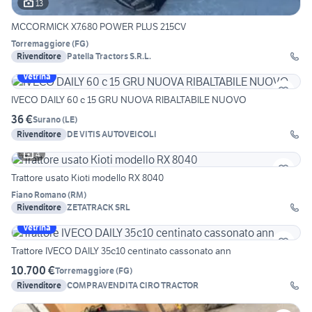
13
MCCORMICK X7.680 POWER PLUS 215CV
Torremaggiore
(
FG
)
Rivenditore
Patella Tractors S.R.L.
Vetrina
IVECO DAILY 60 c 15 GRU NUOVA RIBALTABILE NUOVO
36 €
Surano
(
LE
)
Rivenditore
DE VITIS AUTOVEICOLI
4
Trattore usato Kioti modello RX 8040
Fiano Romano
(
RM
)
Rivenditore
ZETATRACK SRL
Vetrina
Trattore IVECO DAILY 35c10 centinato cassonato ann
10.700 €
Torremaggiore
(
FG
)
Rivenditore
COMPRAVENDITA CIRO TRACTOR