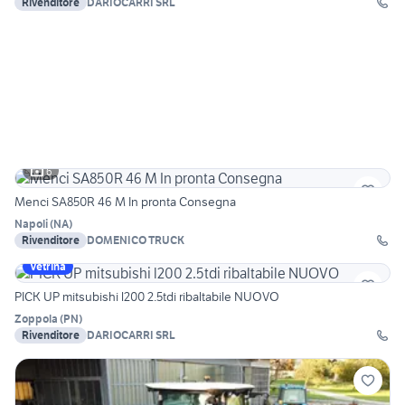
Rivenditore
DARIOCARRI SRL
6
Menci SA850R 46 M In pronta Consegna
Napoli
(
NA
)
Rivenditore
DOMENICO TRUCK
Vetrina
PICK UP mitsubishi l200 2.5tdi ribaltabile NUOVO
Zoppola
(
PN
)
Rivenditore
DARIOCARRI SRL