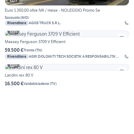
4
Euro 1.350,00 oltre IVA / mese - NOLEGGIO Promo Se
Sassuolo
(
MO
)
Rivenditore
AGOS TRUCK S.R.L.
6
Massey Ferguson 3709 V Efficient
59.500 €
Trento
(
TN
)
Rivenditore
AGRI DOLOMITI TECH SOCIETA' A RESPONSABILITA'
LIMI
6
Landini rex 80 V
16.500 €
Valdobbiadene
(
TV
)