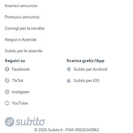
Console e
Accessori per
Casalinghi
Inserisci annuncio
Videogiochi
animali
Elettrodomestici
Promuovi annuncio
Audio/Video
Musica e Film
Giardino e Fai da te
Consigli per la vendita
Fotografia
Libri e Riviste
Abbigliamento e
Negozi e Aziende
Telefonia
Strumenti Musicali
Accessori
Subito per le aziende
Sports
Tutto per i bambini
Seguici su
Scarica gratis l'App
Biciclette
Facebook
Subito per Android
Collezionismo
TikTok
Subito per iOS
Instagram
YouTube
©
2026
Subito.it - P.IVA 05526340962