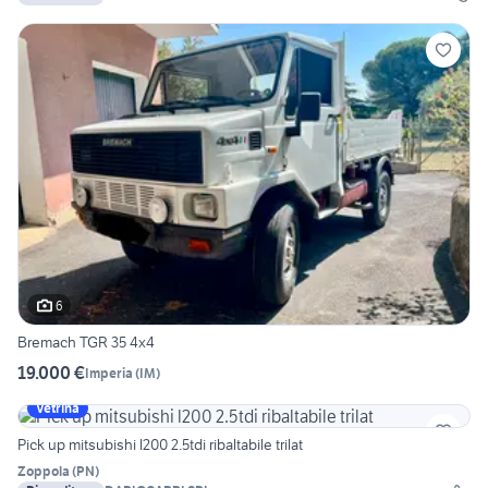
6
Bremach TGR 35 4x4
19.000 €
Imperia
(
IM
)
Vetrina
Pick up mitsubishi l200 2.5tdi ribaltabile trilat
Zoppola
(
PN
)