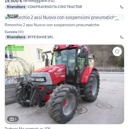
19.500 €
Torremaggiore
(
FG
)
Rivenditore
COMPRAVENDITA CIRO TRACTOR
7
Rimorchio 2 assi Nuovo con sospensioni pneumatiche
Cassola
(
VI
)
Rivenditore
EFFE EMME SRL
3
Trattore Mc cormick cx 105