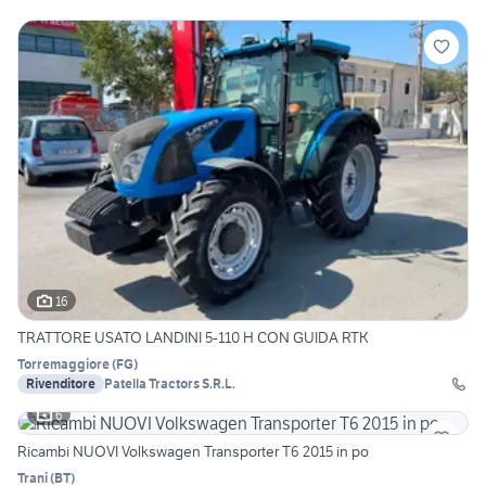
16
TRATTORE USATO LANDINI 5-110 H CON GUIDA RTK
Torremaggiore
(
FG
)
Rivenditore
Patella Tractors S.R.L.
6
Ricambi NUOVI Volkswagen Transporter T6 2015 in po
Trani
(
BT
)