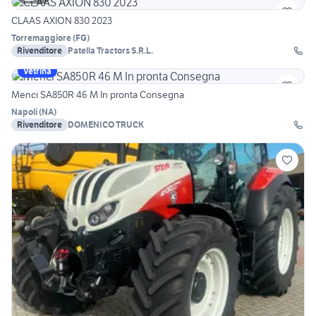
CLAAS AXION 830 2023
Torremaggiore
(
FG
)
Rivenditore
Patella Tractors S.R.L.
Vetrina
Menci SA850R 46 M In pronta Consegna
Napoli
(
NA
)
Rivenditore
DOMENICO TRUCK