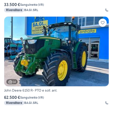
33.500 €
Sanguinetto
(
VR
)
Rivenditore
BA.GI.SRL
14
John Deere 6150 R- PTO e soll. ant.
62.500 €
Sanguinetto
(
VR
)
Rivenditore
BA.GI.SRL