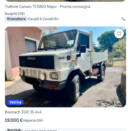
Trattore Carraro TC5800 Major - Pronta consegna
Guspini
(
VS
)
Rivenditore
Cavalli & Cavalli Srl
Vetrina
Bremach TGR 35 4x4
19.000 €
Imperia
(
IM
)
23