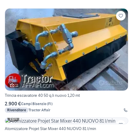
11
Trincia escavatore 40 50 q.li nuovo 1,20 mt
2.900 €
Campi Bisenzio
(
FI
)
Rivenditore
Tractor Affair
6
Atomizzatore Projet Star Mixer 440 NUOVO 81 l/min