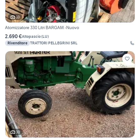
10
Atomizzatore 330 Litri BARGAM -Nuovo
2.690 €
Altopascio
(
LU
)
Rivenditore
TRATTORI PELLEGRINI SRL
30