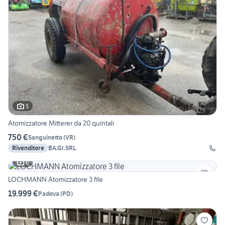
5
Atomizzatore Mitterer da 20 quintali
750 €
Sanguinetto
(
VR
)
Rivenditore
BA.GI.SRL
6
LOCHMANN Atomizzatore 3 file
19.999 €
Padova
(
PD
)