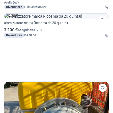
Avella
(
AV
)
Rivenditore
F.lli Castaldo srl
15
atomizzatore marca Ricosma da 20 quintali
3.200 €
Sanguinetto
(
VR
)
Rivenditore
BA.GI.SRL