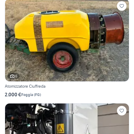
6
Atomizzatore Ciuffreda
2.000 €
Foggia
(
FG
)