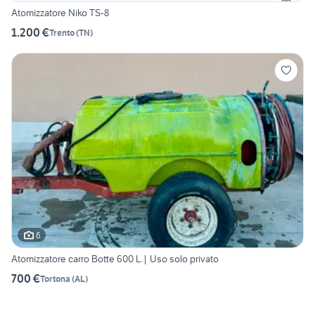
Atomizzatore Niko TS-8
1.200 €
Trento
(
TN
)
6
Atomizzatore carro Botte 600 L.| Uso solo privato
700 €
Tortona
(
AL
)