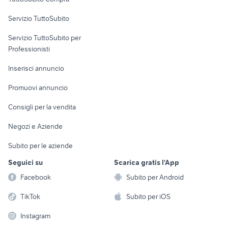
commerciali
Servizio TuttoSubito
elettronica
per la casa e la
sports e hobby
Servizio TuttoSubito per
persona
Informatica
Animali
Professionisti
Arredamento e
Console e
Accessori per
Casalinghi
Inserisci annuncio
Videogiochi
animali
Elettrodomestici
Promuovi annuncio
Audio/Video
Musica e Film
Giardino e Fai da te
Consigli per la vendita
Fotografia
Libri e Riviste
Abbigliamento e
Negozi e Aziende
Telefonia
Strumenti Musicali
Accessori
Subito per le aziende
Sports
Tutto per i bambini
Seguici su
Scarica gratis l'App
Biciclette
Facebook
Subito per Android
Collezionismo
TikTok
Subito per iOS
Instagram