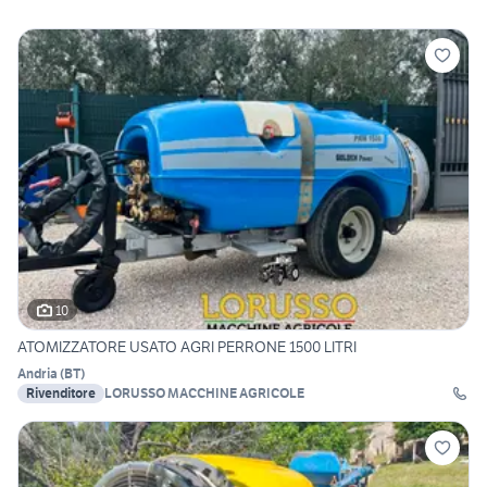
10
ATOMIZZATORE USATO AGRI PERRONE 1500 LITRI
Andria
(
BT
)
Rivenditore
LORUSSO MACCHINE AGRICOLE