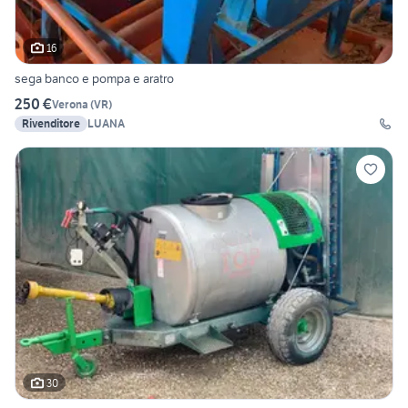
16
sega banco e pompa e aratro
250 €
Verona
(
VR
)
Rivenditore
LUANA
30