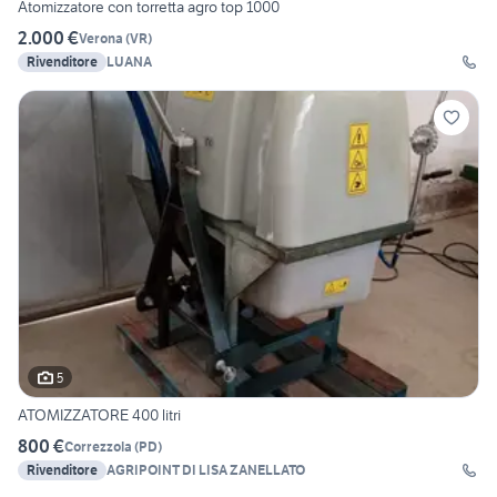
Atomizzatore con torretta agro top 1000
2.000 €
Verona
(
VR
)
Rivenditore
LUANA
5
ATOMIZZATORE 400 litri
800 €
Correzzola
(
PD
)
Rivenditore
AGRIPOINT DI LISA ZANELLATO