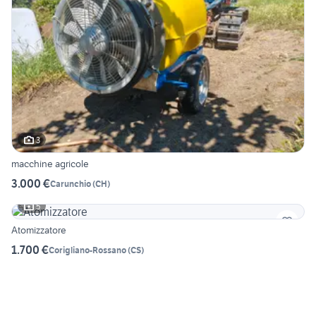
3
macchine agricole
3.000 €
Carunchio
(
CH
)
5
Atomizzatore
1.700 €
Corigliano-Rossano
(
CS
)