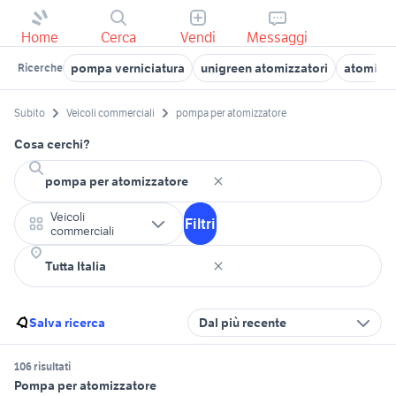
Home
Cerca
Vendi
Messaggi
pompa verniciatura
unigreen atomizzatori
atomizza
Ricerche
Subito
Veicoli commerciali
pompa per atomizzatore
Cosa cerchi?
Veicoli
Filtri
commerciali
Salva ricerca
Dal più recente
106 risultati
Pompa per atomizzatore