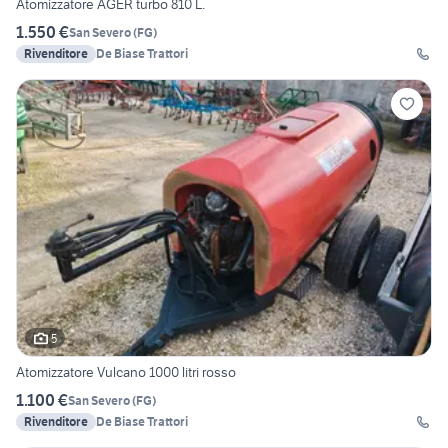
Atomizzatore AGER turbo 810 L.
1.550 €
San Severo
(
FG
)
Rivenditore
De Biase Trattori
5
Atomizzatore Vulcano 1000 litri rosso
1.100 €
San Severo
(
FG
)
Rivenditore
De Biase Trattori