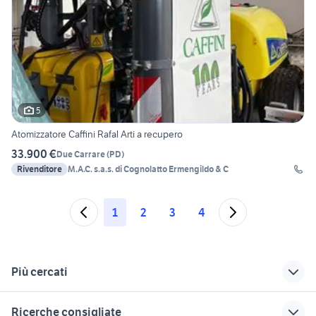
5
Atomizzatore Caffini Rafal Arti a recupero
33.900 €
Due Carrare
(
PD
)
Rivenditore
M.A.C. s.a.s. di Cognolatto Ermengildo & C
1
2
3
4
Più cercati
Correlati
Richerche simili
Suggerimenti
Ricerche consigliate