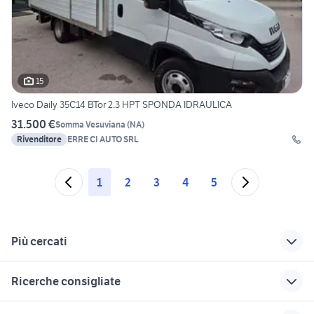
15
Iveco Daily 35C14 BTor 2.3 HPT SPONDA IDRAULICA
31.500 €
Somma Vesuviana
(
NA
)
Rivenditore
ERRE CI AUTO SRL
1
2
3
4
5
Più cercati
Correlati
Richerche simili
Suggerimenti
Ricerche consigliate
pompa irrorazione
cisterna acciaio
ribaltabili usati
veicoli commerciali
lombardia
furgoni veicoli commerciali
pompa idraulica a