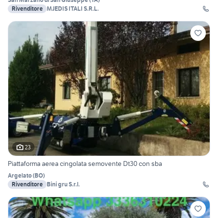
Rivenditore
MJEDIS ITALI S.R.L.
23
Piattaforma aerea cingolata semovente Dt30 con sba
Argelato
(
BO
)
Rivenditore
Bini gru S.r.l.