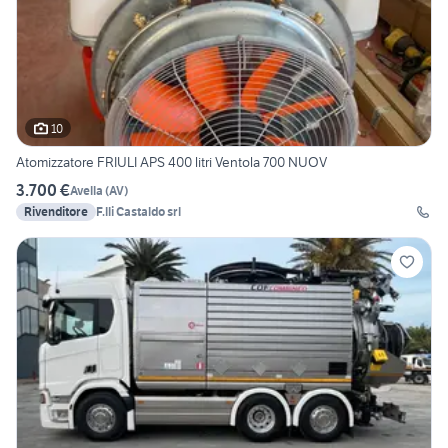
10
Atomizzatore FRIULI APS 400 litri Ventola 700 NUOV
3.700 €
Avella
(
AV
)
Rivenditore
F.lli Castaldo srl