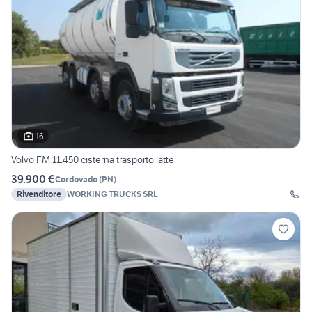
16
Volvo FM 11.450 cisterna trasporto latte
39.900 €
Cordovado
(
PN
)
Rivenditore
WORKING TRUCKS SRL