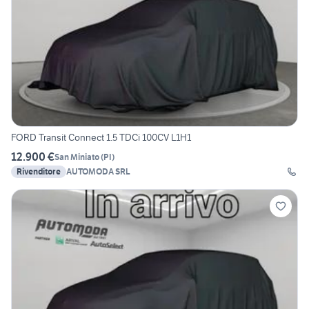
FORD Transit Connect 1.5 TDCi 100CV L1H1
12.900 €
San Miniato
(
PI
)
Rivenditore
AUTOMODA SRL