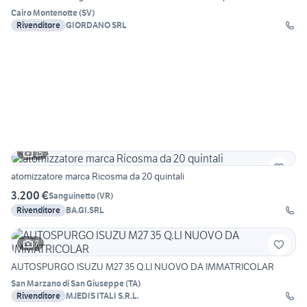
Cairo Montenotte
(
SV
)
Rivenditore
GIORDANO SRL
15
atomizzatore marca Ricosma da 20 quintali
3.200 €
Sanguinetto
(
VR
)
Rivenditore
BA.GI.SRL
7
AUTOSPURGO ISUZU M27 35 Q.LI NUOVO DA IMMATRICOLAR
San Marzano di San Giuseppe
(
TA
)
Rivenditore
MJEDIS ITALI S.R.L.