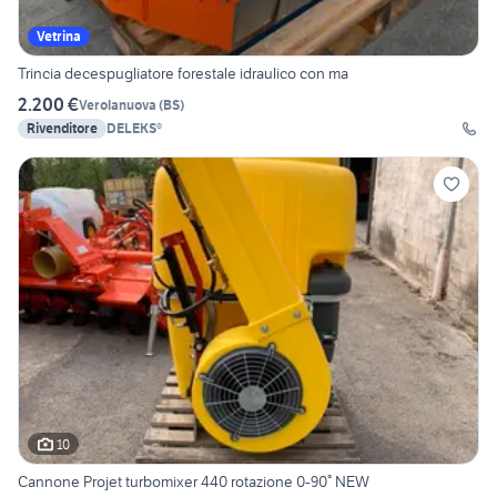
Vetrina
Trincia decespugliatore forestale idraulico con ma
2.200 €
Verolanuova
(
BS
)
Rivenditore
DELEKS®
10
Cannone Projet turbomixer 440 rotazione 0-90° NEW