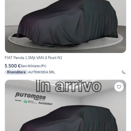
FIAT Panda 1.3Mjt VAN 4 Posti N1
5.500 €
San Miniato
(
PI
)
Rivenditore
AUTOMODA SRL