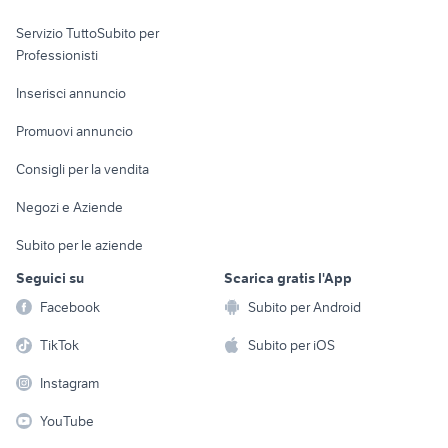
elettronica
per la casa e la
sports e hobby
Servizio TuttoSubito per
persona
Informatica
Animali
Professionisti
Arredamento e
Console e
Accessori per
Casalinghi
Inserisci annuncio
Videogiochi
animali
Elettrodomestici
Promuovi annuncio
Audio/Video
Musica e Film
Giardino e Fai da te
Consigli per la vendita
Fotografia
Libri e Riviste
Abbigliamento e
Negozi e Aziende
Telefonia
Strumenti Musicali
Accessori
Subito per le aziende
Sports
Tutto per i bambini
Seguici su
Scarica gratis l'App
Biciclette
Facebook
Subito per Android
Collezionismo
TikTok
Subito per iOS
Instagram
YouTube