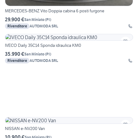
MERCEDES-BENZ Vito Doppia cabina 6 posti furgone
29.900 €
San Miniato
(
PI
)
Rivenditore
AUTOMODA SRL
IVECO Daily 35C14 Sponda idraulica KM0
35.990 €
San Miniato
(
PI
)
Rivenditore
AUTOMODA SRL
NISSAN e-NV200 Van
10.900 €
San Miniato
(
PI
)