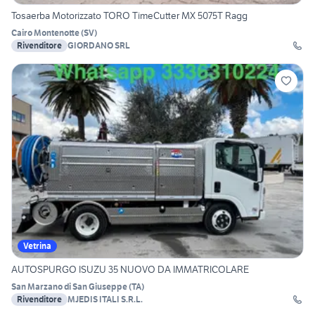
Tosaerba Motorizzato TORO TimeCutter MX 5075T Ragg
Cairo Montenotte
(
SV
)
Rivenditore
GIORDANO SRL
Vetrina
AUTOSPURGO ISUZU 35 NUOVO DA IMMATRICOLARE
San Marzano di San Giuseppe
(
TA
)
Rivenditore
MJEDIS ITALI S.R.L.