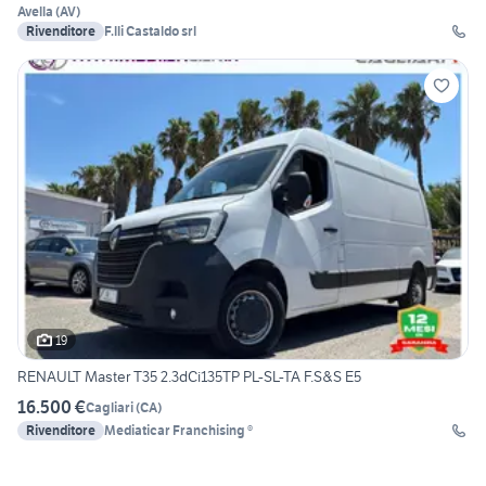
Avella
(
AV
)
Rivenditore
F.lli Castaldo srl
19
RENAULT Master T35 2.3dCi135TP PL-SL-TA F.S&S E5
16.500 €
Cagliari
(
CA
)
Rivenditore
Mediaticar Franchising ®