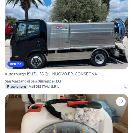
Vetrina
Autospurgo ISUZU 35 Q.LI NUOVO PR. CONSEGNA
San Marzano di San Giuseppe
(
TA
)
Rivenditore
MJEDIS ITALI S.R.L.