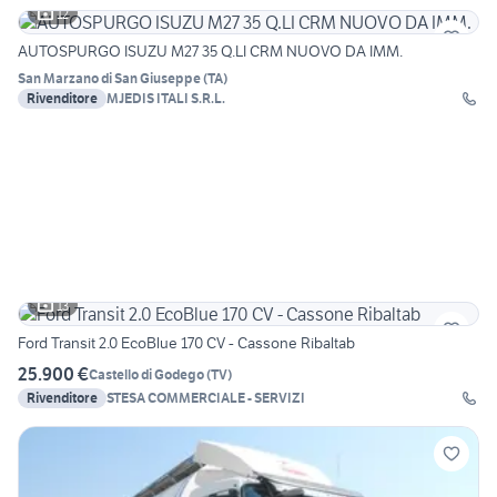
12
AUTOSPURGO ISUZU M27 35 Q.LI CRM NUOVO DA IMM.
San Marzano di San Giuseppe
(
TA
)
Rivenditore
MJEDIS ITALI S.R.L.
13
Ford Transit 2.0 EcoBlue 170 CV - Cassone Ribaltab
25.900 €
Castello di Godego
(
TV
)
Rivenditore
STESA COMMERCIALE - SERVIZI