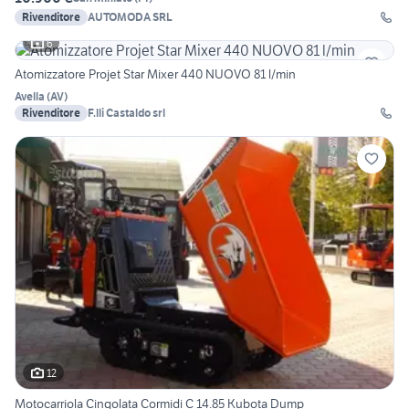
Rivenditore
AUTOMODA SRL
6
Atomizzatore Projet Star Mixer 440 NUOVO 81 l/min
Avella
(
AV
)
Rivenditore
F.lli Castaldo srl
12
Motocarriola Cingolata Cormidi C 14.85 Kubota Dump