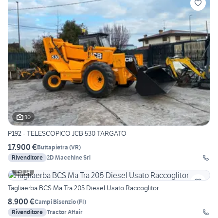
10
P192 - TELESCOPICO JCB 530 TARGATO
17.900 €
Buttapietra
(
VR
)
Rivenditore
2D Macchine Srl
14
Tagliaerba BCS Ma Tra 205 Diesel Usato Raccoglitor
8.900 €
Campi Bisenzio
(
FI
)
Rivenditore
Tractor Affair