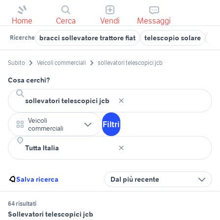
Home
Cerca
Vendi
Messaggi
bracci sollevatore trattore fiat
telescopio solare
sol
Ricerche
Subito
Veicoli commerciali
sollevatori telescopici jcb
Cosa cerchi?
Veicoli
Filtri
commerciali
Salva ricerca
Dal più recente
64 risultati
Sollevatori telescopici jcb