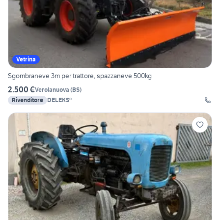
Vetrina
Sgombraneve 3m per trattore, spazzaneve 500kg
2.500 €
Verolanuova
(
BS
)
Rivenditore
DELEKS®