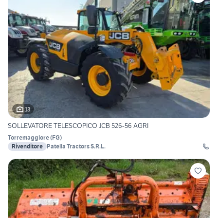
13
SOLLEVATORE TELESCOPICO JCB 526-56 AGRI
Torremaggiore
(
FG
)
Rivenditore
Patella Tractors S.R.L.