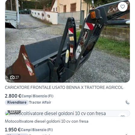
27
CARICATORE FRONTALE USATO BENNA X TRATTORE AGRICOL
2.800 €
Campi Bisenzio
(
FI
)
Rivenditore
Tractor Affair
12
Motocoltivatore diesel goldoni 10 cv con fresa
1.950 €
Campi Bisenzio
(
FI
)