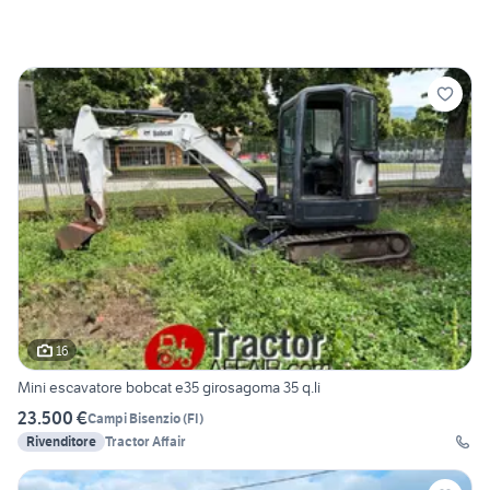
16
Mini escavatore bobcat e35 girosagoma 35 q.li
23.500 €
Campi Bisenzio
(
FI
)
Rivenditore
Tractor Affair