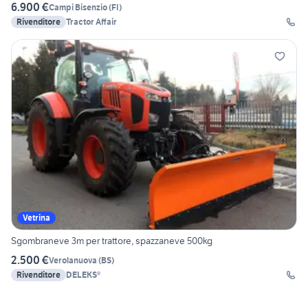
6.900 €
Campi Bisenzio
(
FI
)
Rivenditore
Tractor Affair
Vetrina
Sgombraneve 3m per trattore, spazzaneve 500kg
2.500 €
Verolanuova
(
BS
)
Rivenditore
DELEKS®