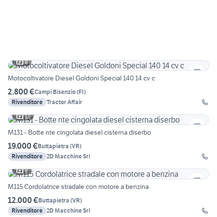
8
Motocoltivatore Diesel Goldoni Special 140 14 cv c
2.800 €
Campi Bisenzio
(
FI
)
Rivenditore
Tractor Affair
12
M131 - Botte nte cingolata diesel cisterna diserbo
19.000 €
Buttapietra
(
VR
)
Rivenditore
2D Macchine Srl
8
M115 Cordolatrice stradale con motore a benzina
12.000 €
Buttapietra
(
VR
)
Rivenditore
2D Macchine Srl