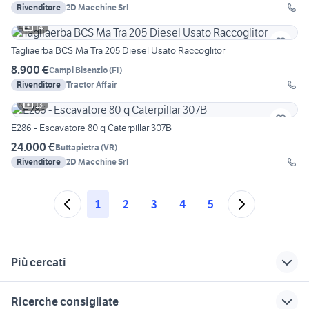
Rivenditore
2D Macchine Srl
14
Tagliaerba BCS Ma Tra 205 Diesel Usato Raccoglitor
8.900 €
Campi Bisenzio
(
FI
)
Rivenditore
Tractor Affair
13
E286 - Escavatore 80 q Caterpillar 307B
24.000 €
Buttapietra
(
VR
)
Rivenditore
2D Macchine Srl
1
2
3
4
5
Più cercati
Correlati
Richerche simili
Suggerimenti
Ricerche consigliate