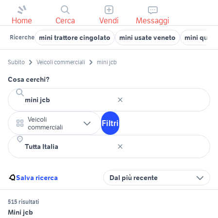
Home
Cerca
Vendi
Messaggi
mini trattore cingolato
mini usate veneto
mini quad 
Ricerche
Subito
Veicoli commerciali
mini jcb
Cosa cerchi?
Veicoli
Filtri
commerciali
Salva ricerca
Dal più recente
515 risultati
Mini jcb