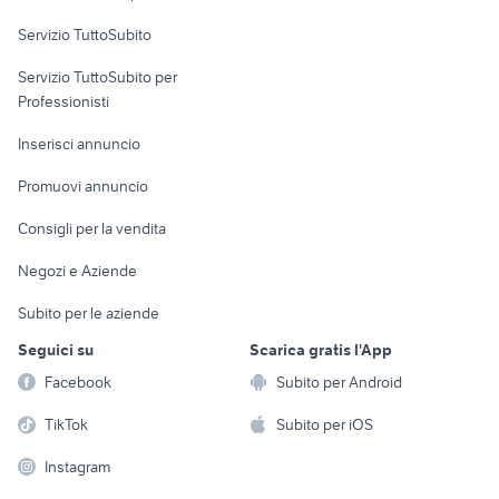
Servizio TuttoSubito
elettronica
per la casa e la
sports e hobby
Servizio TuttoSubito per
persona
Informatica
Animali
Professionisti
Arredamento e
Console e
Accessori per
Casalinghi
Inserisci annuncio
Videogiochi
animali
Elettrodomestici
Promuovi annuncio
Audio/Video
Musica e Film
Giardino e Fai da te
Consigli per la vendita
Fotografia
Libri e Riviste
Abbigliamento e
Negozi e Aziende
Telefonia
Strumenti Musicali
Accessori
Subito per le aziende
Sports
Tutto per i bambini
Seguici su
Scarica gratis l'App
Biciclette
Facebook
Subito per Android
Collezionismo
TikTok
Subito per iOS
Instagram