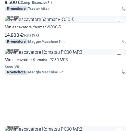
8.500 €
Campi Bisenzio
(
FI
)
Rivenditore
Tractor Affair
7
Miniescavatore Yanmar VIO30-5
14.900 €
Sona
(
VR
)
Rivenditore
Maggio Macchine S.r.l.
7
Miniescavatore Komatsu PC30 MR3
Sona
(
VR
)
Rivenditore
Maggio Macchine S.r.l.
7