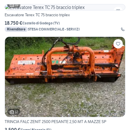
19
Escavatore Terex TC 75 braccio triplex
18.750 €
Castello di Godego
(
TV
)
Rivenditore
STESA COMMERCIALE - SERVIZI
12
TRINCIA FALC ZENIT 2500 PESANTE 2,50 MT A MAZZE SP
3.500 €
Campi Bisenzio
(
FI
)