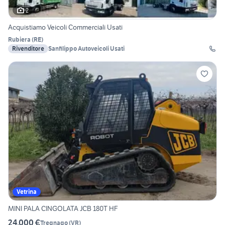
2
Acquistiamo Veicoli Commerciali Usati
Rubiera
(
RE
)
Rivenditore
Sanfilippo Autoveicoli Usati
Vetrina
MINI PALA CINGOLATA JCB 180T HF
24.000 €
Tregnago
(
VR
)