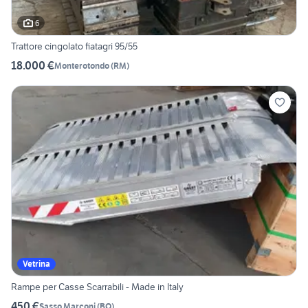
6
Trattore cingolato fiatagri 95/55
18.000 €
Monterotondo
(
RM
)
Vetrina
Rampe per Casse Scarrabili - Made in Italy
450 €
Sasso Marconi
(
BO
)