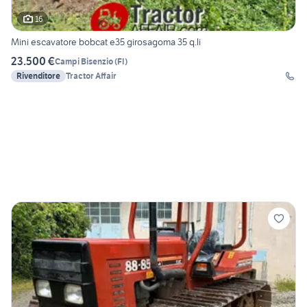
16
Mini escavatore bobcat e35 girosagoma 35 q.li
23.500 €
Campi Bisenzio
(
FI
)
Rivenditore
Tractor Affair