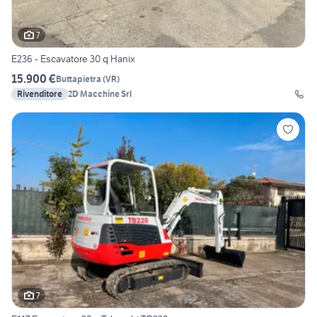
7
E236 - Escavatore 30 q Hanix
15.900 €
Buttapietra
(
VR
)
Rivenditore
2D Macchine Srl
7