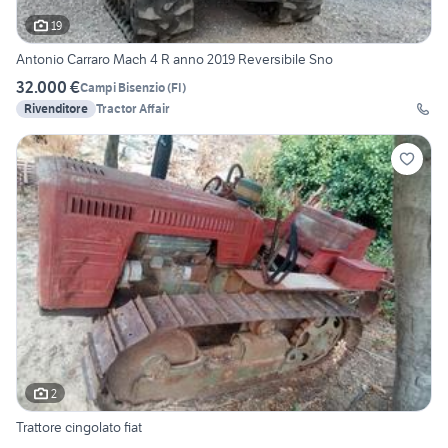
19
Antonio Carraro Mach 4 R anno 2019 Reversibile Sno
32.000 €
Campi Bisenzio
(
FI
)
Rivenditore
Tractor Affair
2
Trattore cingolato fiat