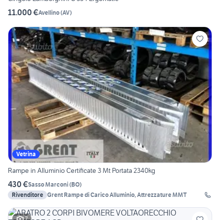
11.000 €
Avellino
(
AV
)
Vetrina
Rampe in Alluminio Certificate 3 Mt Portata 2340kg
430 €
Sasso Marconi
(
BO
)
Rivenditore
Grent Rampe di Carico Alluminio, Attrezzature MMT
7