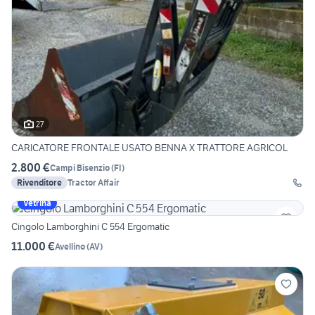
27
CARICATORE FRONTALE USATO BENNA X TRATTORE AGRICOL
2.800 €
Campi Bisenzio
(
FI
)
Rivenditore
Tractor Affair
Vetrina
Cingolo Lamborghini C 554 Ergomatic
11.000 €
Avellino
(
AV
)