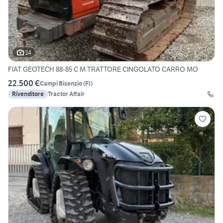
14
FIAT GEOTECH 88-85 C M TRATTORE CINGOLATO CARRO MO
22.500 €
Campi Bisenzio
(
FI
)
Rivenditore
Tractor Affair