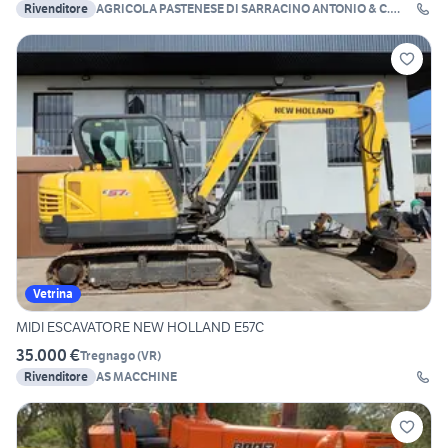
Rivenditore
AGRICOLA PASTENESE DI SARRACINO ANTONIO & C.
S.A.S
Vetrina
MIDI ESCAVATORE NEW HOLLAND E57C
35.000 €
Tregnago
(
VR
)
Rivenditore
AS MACCHINE