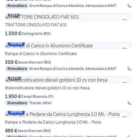
Rivenditore
Grent Rampe di Carico Alluminio, Attrezzature MMT
6
TRATTORE CINGOLATO FIAT 601
1.500 €
Camugnano
(
BO
)
Vetrina
Rampe di Carico in Alluminio Certificate
300 €
Sasso Marconi
(
BO
)
Rivenditore
Grent Rampe di Carico Alluminio, Attrezzature MMT
12
Motocoltivatore diesel goldoni 10 cv con fresa
1.950 €
Campi Bisenzio
(
FI
)
Rivenditore
Tractor Affair
Vetrina
Rampe e Pedane da Carico Lunghezza 3.0 Mt. - Porta
490 €
Sasso Marconi
(
BO
)