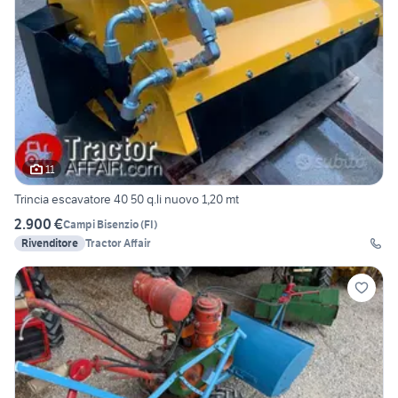
11
Trincia escavatore 40 50 q.li nuovo 1,20 mt
2.900 €
Campi Bisenzio
(
FI
)
Rivenditore
Tractor Affair