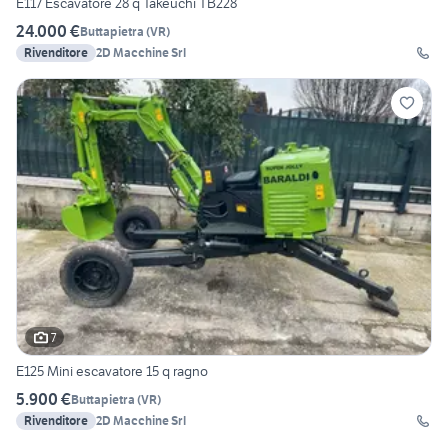
E117 Escavatore 28 q Takeuchi TB228
24.000 €
Buttapietra
(
VR
)
Rivenditore
2D Macchine Srl
7
E125 Mini escavatore 15 q ragno
5.900 €
Buttapietra
(
VR
)
Rivenditore
2D Macchine Srl