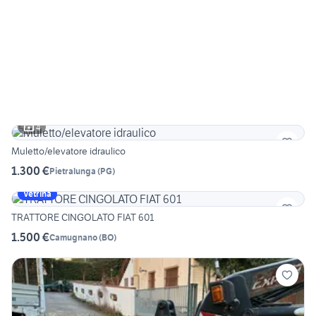
4
Muletto/elevatore idraulico
1.300 €
Pietralunga
(
PG
)
Vetrina
TRATTORE CINGOLATO FIAT 601
1.500 €
Camugnano
(
BO
)