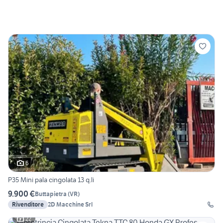
6
P35 Mini pala cingolata 13 q.li
9.900 €
Buttapietra
(
VR
)
Rivenditore
2D Macchine Srl
22