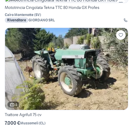
Mototrincia Cingolata Tekna TTC 80 Honda GX Profes
Cairo Montenotte
(
SV
)
Rivenditore
GIORDANO SRL
4
Trattore Agrifull 75 cv
7.000 €
Mussomeli
(
CL
)