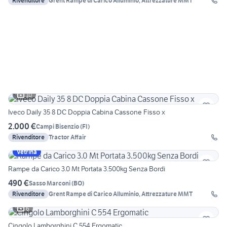
Rivenditore
Grent Rampe di Carico Alluminio, Attrezzature MMT
10
Iveco Daily 35 8 DC Doppia Cabina Cassone Fisso x
2.000 €
Campi Bisenzio
(
FI
)
Rivenditore
Tractor Affair
Vetrina
Rampe da Carico 3.0 Mt Portata 3.500kg Senza Bordi
490 €
Sasso Marconi
(
BO
)
Rivenditore
Grent Rampe di Carico Alluminio, Attrezzature MMT
6
Cingolo Lamborghini C 554 Ergomatic