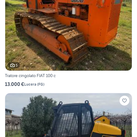
5
Tratore cingolato FIAT 100 c
13.000 €
Lucera
(
FG
)