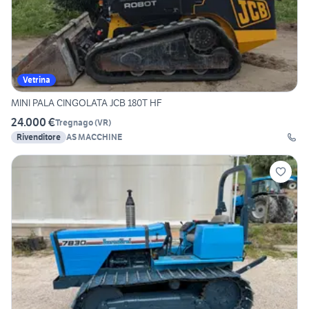
Vetrina
MINI PALA CINGOLATA JCB 180T HF
24.000 €
Tregnago
(
VR
)
Rivenditore
AS MACCHINE