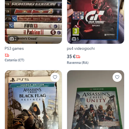
2
5
PS3 games
ps4 videogiochi
35 €
Catania
(
CT
)
Ravenna
(
RA
)