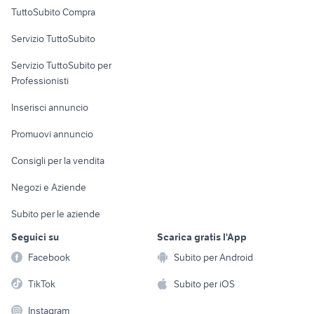
Uffici e Locali
TuttoSubito Compra
commerciali
Servizio TuttoSubito
elettronica
per la casa e la
sports e hobby
Servizio TuttoSubito per
persona
Informatica
Animali
Professionisti
Arredamento e
Console e
Accessori per
Casalinghi
Inserisci annuncio
Videogiochi
animali
Elettrodomestici
Promuovi annuncio
Audio/Video
Musica e Film
Giardino e Fai da te
Consigli per la vendita
Fotografia
Libri e Riviste
Abbigliamento e
Negozi e Aziende
Telefonia
Strumenti Musicali
Accessori
Subito per le aziende
Sports
Tutto per i bambini
Seguici su
Scarica gratis l'App
Biciclette
Facebook
Subito per Android
Collezionismo
TikTok
Subito per iOS
Instagram