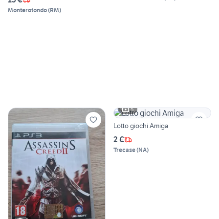
Monterotondo
(
RM
)
5
Lotto giochi Amiga
2 €
Trecase
(
NA
)