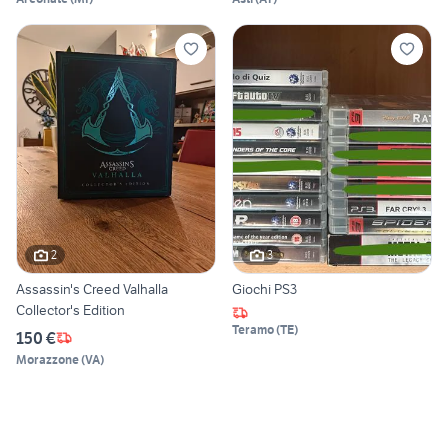
2
3
Assassin's Creed Valhalla
Giochi PS3
Collector's Edition
Teramo
(
TE
)
150 €
Morazzone
(
VA
)