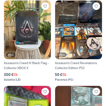
6
6
Assassin’s Creed IV Black Flag -
Assassin’s Creed Revelations
Collector XBOX X
Collector Edition PS3
300 €
50 €
Galatina
(
LE
)
Piacenza
(
PC
)