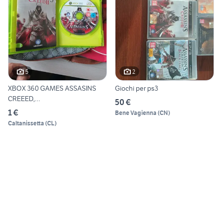
5
2
XBOX 360 GAMES ASSASINS
Giochi per ps3
CREEED,
50 €
DISHONORED,FALLOUT
1 €
Bene Vagienna
(
CN
)
Caltanissetta
(
CL
)