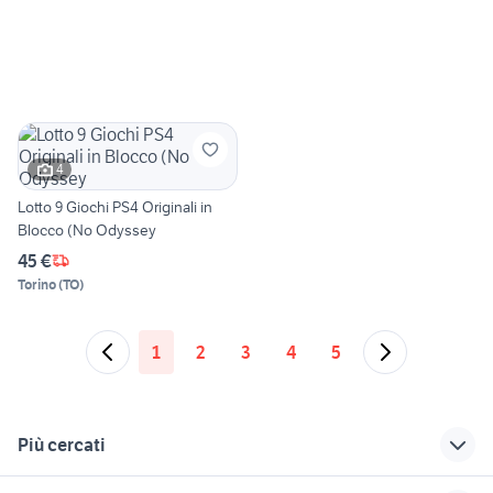
4
Lotto 9 Giochi PS4 Originali in
Blocco (No Odyssey
45 €
Torino
(
TO
)
1
2
3
4
5
Più cercati
Correlati
Richerche simili
Suggerimenti