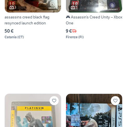
3
3
assassins creed black flag
🎮 Assassin’s Creed Unity – Xbox
resynced launch edition
One
50 €
9 €
Catania
(
CT
)
Firenze
(
FI
)