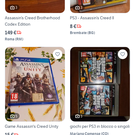
3
3
Assassin’s Creed Brotherhood
PS3 - Assassin’s Creed II
Codex Edition
8 €
149 €
Brembate
(
BG
)
Roma
(
RM
)
5
3
Game Assassin's Creed Unity
giochi per PS3 in blocco o singoli
Mariano Comense
(
CO
)
15 €