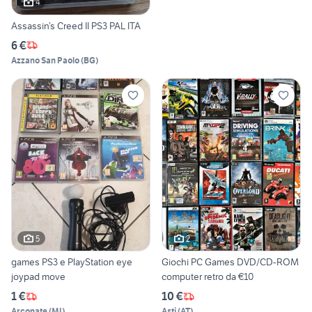
4
Assassin’s Creed II PS3 PAL ITA
6 €
Azzano San Paolo
(
BG
)
5
2
games PS3 e PlayStation eye
Giochi PC Games DVD/CD-ROM
joypad move
computer retro da €10
1 €
10 €
Arconate
(
MI
)
Asti
(
AT
)