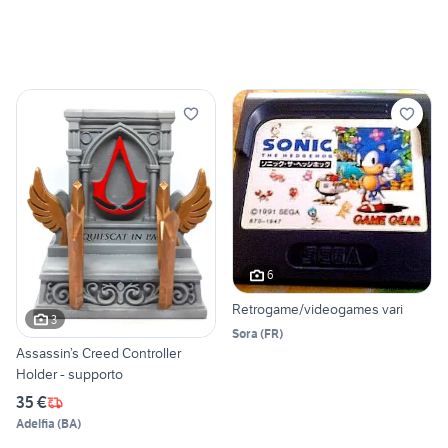
6
Retrogame/videogames vari
3
Sora
(
FR
)
Assassin’s Creed Controller
Holder - supporto
35 €
Adelfia
(
BA
)