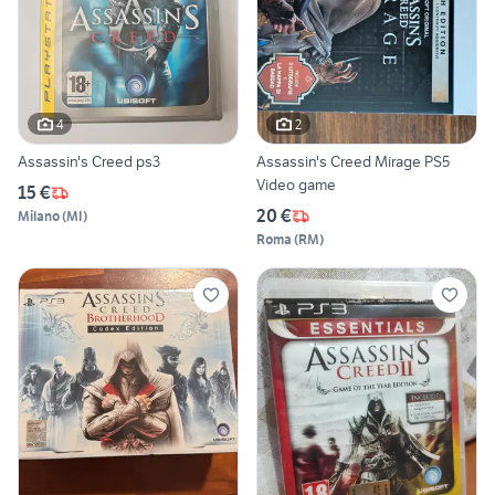
4
2
Assassin's Creed ps3
Assassin's Creed Mirage PS5
Video game
15 €
20 €
Milano
(
MI
)
Roma
(
RM
)