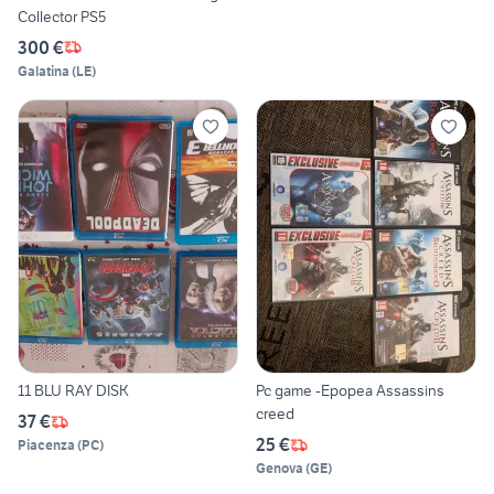
Collector PS5
300 €
Galatina
(
LE
)
11 BLU RAY DISK
Pc game -Epopea Assassins
creed
37 €
25 €
Piacenza
(
PC
)
Genova
(
GE
)