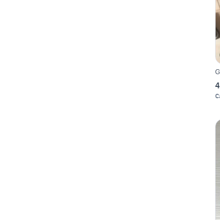
G
4
C