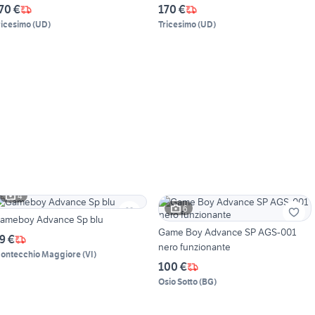
70 €
170 €
ricesimo
(
UD
)
Tricesimo
(
UD
)
4
6
ameboy Advance Sp blu
Game Boy Advance SP AGS-001
9 €
nero funzionante
ontecchio Maggiore
(
VI
)
100 €
Osio Sotto
(
BG
)