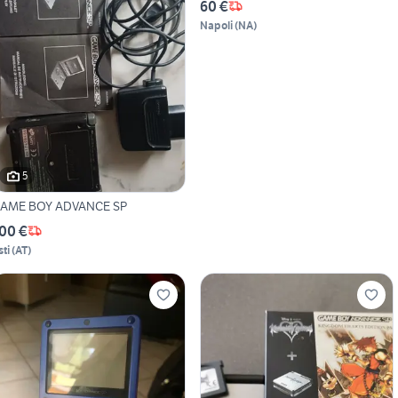
60 €
Napoli
(
NA
)
5
AME BOY ADVANCE SP
00 €
sti
(
AT
)