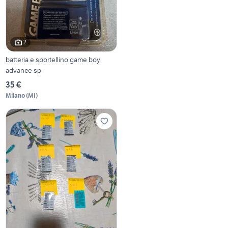
2
batteria e sportellino game boy
advance sp
35 €
Milano
(
MI
)