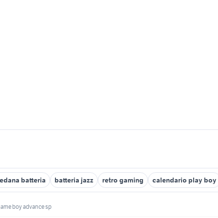
edana batteria
batteria jazz
retro gaming
calendario play boy
 game boy advance sp