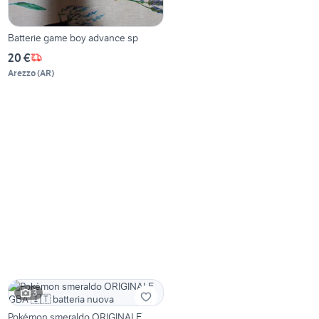
Batterie game boy advance sp
20 €
Arezzo
(
AR
)
3
Pokémon smeraldo ORIGINALE