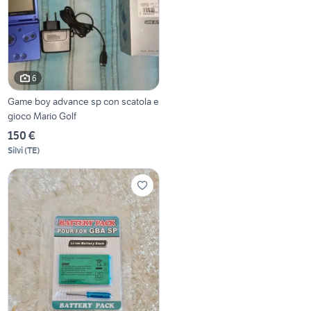
6
Game boy advance sp con scatola e
gioco Mario Golf
150 €
Silvi
(
TE
)