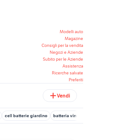
Modelli auto
Magazine
Consigli per la vendita
Negozi e Aziende
Subito per le Aziende
Assistenza
Ricerche salvate
Preferiti
Vendi
cell batterie giardino
batteria vintage
batteria bosch
soffiat