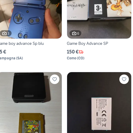
3
6
ame boy advance Sp blu
Game Boy Advance SP
5 €
150 €
ampagna
(
SA
)
Como
(
CO
)