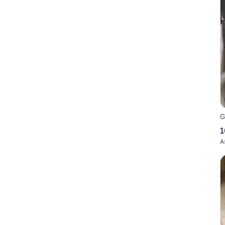
G
1
A