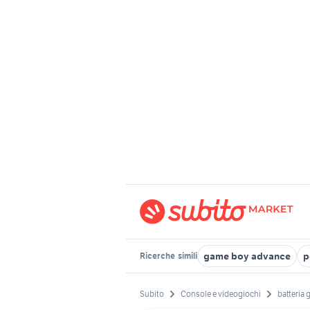
game boy advance
p
Ricerche
simili
Subito
Console e videogiochi
batteria