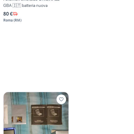
GBA 🇮🇹 batteria nuova
80 €
Roma
(
RM
)