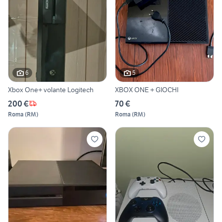
6
5
Xbox One+ volante Logitech
XBOX ONE + GIOCHI
200 €
70 €
Roma
(
RM
)
Roma
(
RM
)