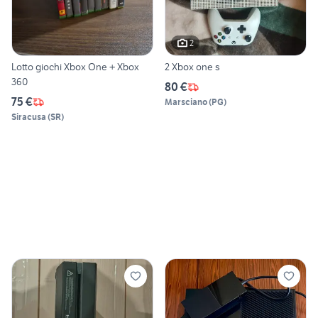
2
Lotto giochi Xbox One + Xbox
2 Xbox one s
360
80 €
75 €
Marsciano
(
PG
)
Siracusa
(
SR
)