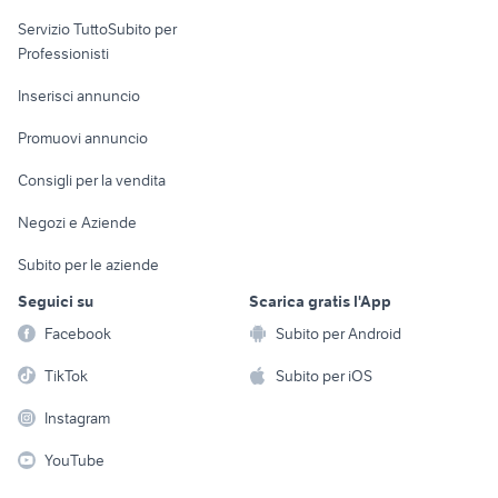
elettronica
per la casa e la
sports e hobby
Servizio TuttoSubito per
persona
Informatica
Animali
Professionisti
Arredamento e
Console e
Accessori per
Casalinghi
Inserisci annuncio
Videogiochi
animali
Elettrodomestici
Promuovi annuncio
Audio/Video
Musica e Film
Giardino e Fai da te
Consigli per la vendita
Fotografia
Libri e Riviste
Abbigliamento e
Negozi e Aziende
Telefonia
Strumenti Musicali
Accessori
Subito per le aziende
Sports
Tutto per i bambini
Seguici su
Scarica gratis l'App
Biciclette
Facebook
Subito per Android
Collezionismo
TikTok
Subito per iOS
Instagram
YouTube