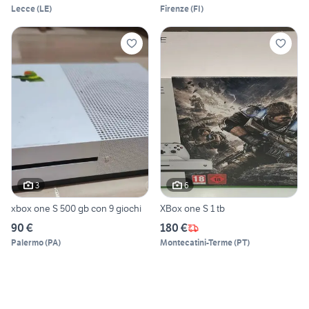
Lecce
(
LE
)
Firenze
(
FI
)
3
6
xbox one S 500 gb con 9 giochi
XBox one S 1 tb
90 €
180 €
Palermo
(
PA
)
Montecatini-Terme
(
PT
)