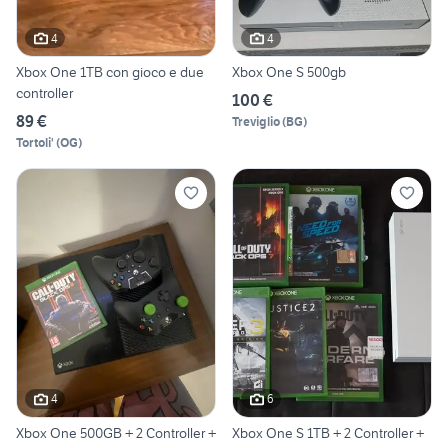
4
4
Xbox One 1TB con gioco e due
Xbox One S 500gb
controller
100 €
89 €
Treviglio
(
BG
)
Tortoli'
(
OG
)
4
6
Xbox One 500GB + 2 Controller +
Xbox One S 1TB + 2 Controller +