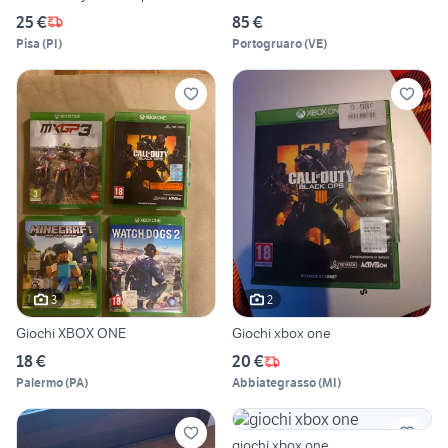
25 €
85 €
Pisa
(
PI
)
Portogruaro
(
VE
)
3
2
Giochi XBOX ONE
Giochi xbox one
18 €
20 €
Palermo
(
PA
)
Abbiategrasso
(
MI
)
giochi xbox one