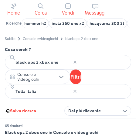
Home
Cerca
Vendi
Messaggi
hummer h2
insta 360 one x2
husqvarna 300 2t
bmw
Ricerche
Subito
Console e videogiochi
black ops 2 xbox one
Cosa cerchi?
Console e
Filtri
Videogiochi
Salva ricerca
Dal più rilevante
65 risultati
Black ops 2 xbox one in Console e videogiochi