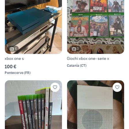
4
3
xbox one s
Giochi xbox one- serie x
Catania
(
CT
)
100 €
Pontecorvo
(
FR
)