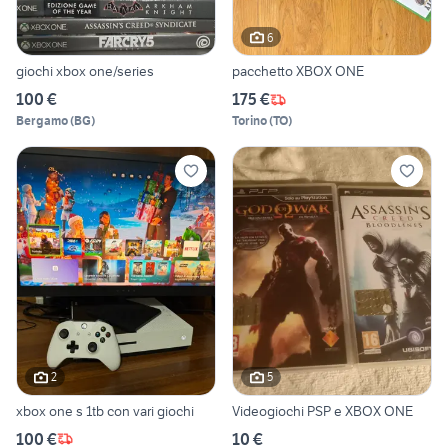
6
giochi xbox one/series
pacchetto XBOX ONE
100 €
175 €
Bergamo
(
BG
)
Torino
(
TO
)
2
5
xbox one s 1tb con vari giochi
Videogiochi PSP e XBOX ONE
100 €
10 €