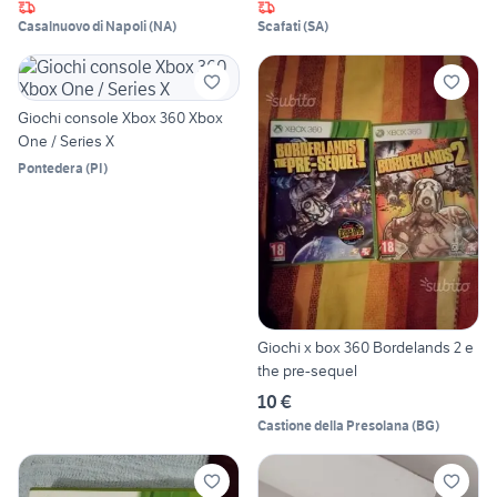
Casalnuovo di Napoli
(
NA
)
Scafati
(
SA
)
Giochi console Xbox 360 Xbox
One / Series X
Pontedera
(
PI
)
Giochi x box 360 Bordelands 2 e
the pre-sequel
10 €
Castione della Presolana
(
BG
)