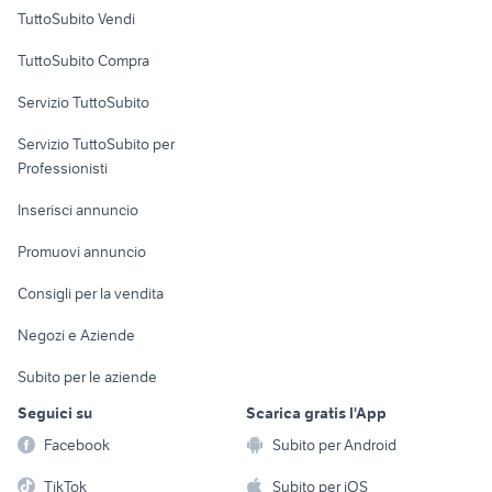
Case vacanza
TuttoSubito Vendi
Uffici e Locali
TuttoSubito Compra
commerciali
Servizio TuttoSubito
elettronica
per la casa e la
sports e hobby
Servizio TuttoSubito per
persona
Informatica
Animali
Professionisti
Arredamento e
Console e
Accessori per
Casalinghi
Inserisci annuncio
Videogiochi
animali
Elettrodomestici
Promuovi annuncio
Audio/Video
Musica e Film
Giardino e Fai da te
Consigli per la vendita
Fotografia
Libri e Riviste
Abbigliamento e
Negozi e Aziende
Telefonia
Strumenti Musicali
Accessori
Subito per le aziende
Sports
Tutto per i bambini
Seguici su
Scarica gratis l'App
Biciclette
Facebook
Subito per Android
Collezionismo
TikTok
Subito per iOS