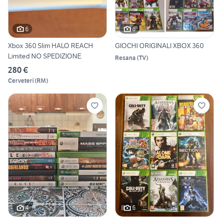
6
6
Xbox 360 Slim HALO REACH
GIOCHI ORIGINALI XBOX 360
Limited NO SPEDIZIONE
Resana
(
TV
)
280 €
Cerveteri
(
RM
)
4
6