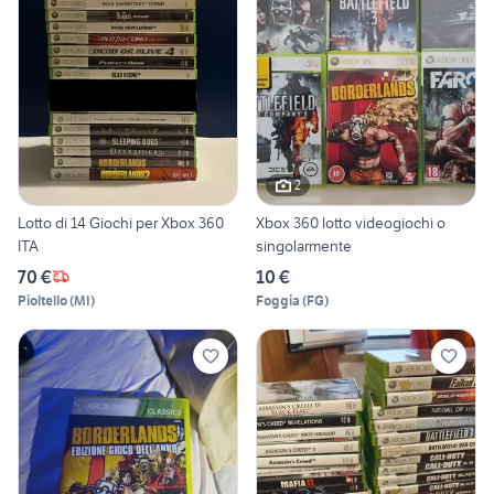
2
Lotto di 14 Giochi per Xbox 360
Xbox 360 lotto videogiochi o
ITA
singolarmente
70 €
10 €
Pioltello
(
MI
)
Foggia
(
FG
)