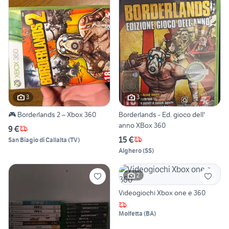
3
3
🎮 Borderlands 2 – Xbox 360
Borderlands - Ed. gioco dell'
anno XBox 360
9 €
15 €
San Biagio di Callalta
(
TV
)
Alghero
(
SS
)
2
Videogiochi Xbox one e 360
Molfetta
(
BA
)