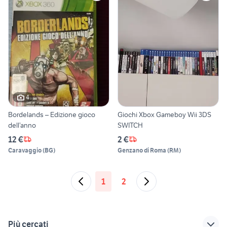
4
Bordelands – Edizione gioco
Giochi Xbox Gameboy Wii 3DS
dell’anno
SWITCH
12 €
2 €
Caravaggio
(
BG
)
Genzano di Roma
(
RM
)
1
2
Più cercati