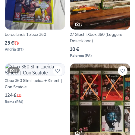
3
bordelands 1 xbox 360
27 Giochi Xbox 360 (Leggere
Descrizione)
25 €
10 €
Andria
(
BT
)
Palermo
(
PA
)
3
Xbox 360 Slim Lucida + Kinect |
Con Scatole
124 €
Roma
(
RM
)
3