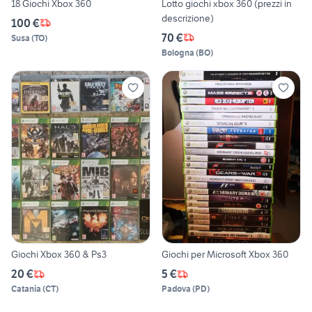
18 Giochi Xbox 360
Lotto giochi xbox 360 (prezzi in
descrizione)
100 €
70 €
Susa
(
TO
)
Bologna
(
BO
)
Giochi Xbox 360 & Ps3
Giochi per Microsoft Xbox 360
20 €
5 €
Catania
(
CT
)
Padova
(
PD
)