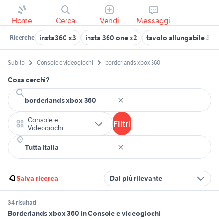
Home
Cerca
Vendi
Messaggi
insta360 x3
insta 360 one x2
tavolo allungabile 36
Ricerche
Subito
Console e videogiochi
borderlands xbox 360
Cosa cerchi?
Console e
Filtri
Videogiochi
Salva ricerca
Dal più rilevante
34 risultati
Borderlands xbox 360 in Console e videogiochi