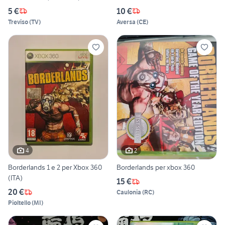
5 €
10 €
Treviso
(
TV
)
Aversa
(
CE
)
4
2
Borderlands 1 e 2 per Xbox 360
Borderlands per xbox 360
(ITA)
15 €
20 €
Caulonia
(
RC
)
Pioltello
(
MI
)