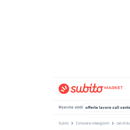
offerte lavoro call cen
Ricerche
simili
Subito
Console e videogiochi
call of d