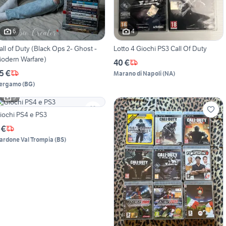
6
4
all of Duty (Black Ops 2- Ghost -
Lotto 4 Giochi PS3 Call Of Duty
odern Warfare)
40 €
5 €
Marano di Napoli
(
NA
)
ergamo
(
BG
)
5
iochi PS4 e PS3
 €
ardone Val Trompia
(
BS
)