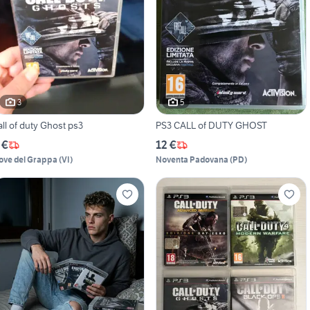
3
5
all of duty Ghost ps3
PS3 CALL of DUTY GHOST
 €
12 €
ove del Grappa
(
VI
)
Noventa Padovana
(
PD
)