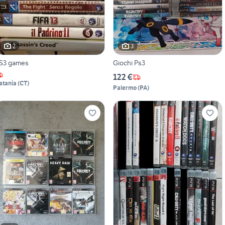
2
3
S3 games
Giochi Ps3
122 €
atania
(
CT
)
Palermo
(
PA
)