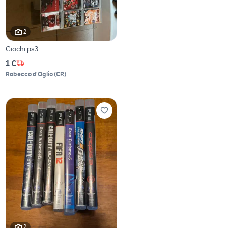
2
Giochi ps3
1 €
Robecco d'Oglio
(
CR
)
2