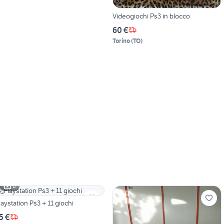
Videogiochi Ps3 in blocco
60 €
Torino
(
TO
)
6
laystation Ps3 + 11 giochi
5 €