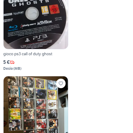
gioco ps3 call of duty ghost
5 €
Desio
(
MB
)