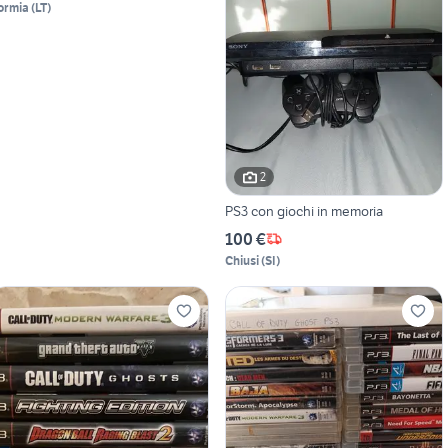
ormia
(
LT
)
2
PS3 con giochi in memoria
100 €
Chiusi
(
SI
)