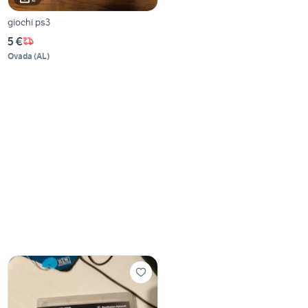
giochi ps3
5 €
Ovada
(
AL
)