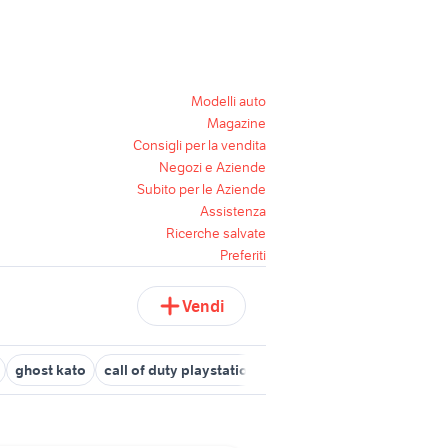
Modelli auto
Magazine
Consigli per la vendita
Negozi e Aziende
Subito per le Aziende
Assistenza
Ricerche salvate
Preferiti
Vendi
ghost kato
call of duty playstation 2
call of duty ghost
call