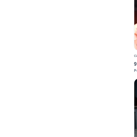
c
9
P