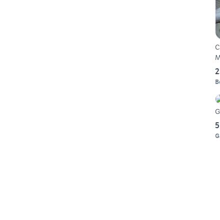
C
M
2
B
G
5
G