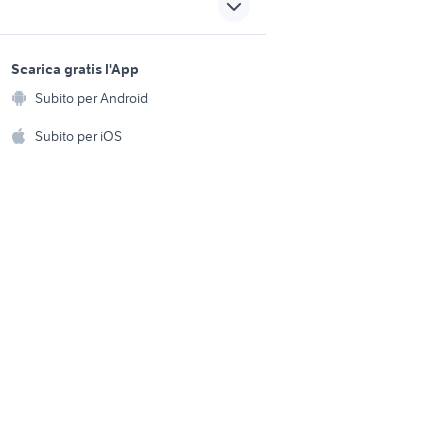
4
imac 24
sports e hobby
a
Scarica gratis l'App
o
giochi nintendo switch fifa 19
Animali
Subito per Android
ento e
xbox 360
pokemon rosso 3ds
Accessori per animali
hi
Subito per iOS
Musica e Film
omestici
Libri e Riviste
e Fai da te
Strumenti Musicali
amento e
ri
Sports
 i bambini
Biciclette
Collezionismo