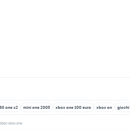
360 one x2
mini one 2005
xbox one 100 euro
xbox on
giochi
ddon xbox one