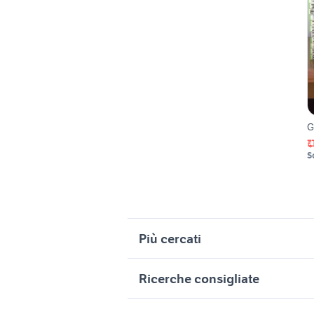
G
S
Più cercati
Correlati
R
Ricerche consigliate
xbox one vs xbox 360
c
hori xbox one
v
detroit become human xbox
lotto vid