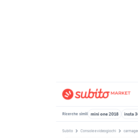
mini one 2018
insta 
Ricerche
simili
Subito
Console e videogiochi
carmage