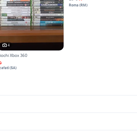
Roma
(
RM
)
4
iochi Xbox 360
cafati
(
SA
)
icherche simili
Suggerimenti
assette super nintendo
videogiochi Lecce provincia
ideogiochi Squinzano
pes 6 ps2
eogiochi
videogiochi Macerata
mario kart 8 3ds