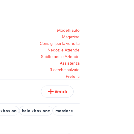
Modelli auto
Magazine
Consigli per la vendita
Negozi e Aziende
Subito per le Aziende
Assistenza
Ricerche salvate
Preferiti
Vendi
 xbox on
halo xbox one
mordor xbox one
battlefield xbox on