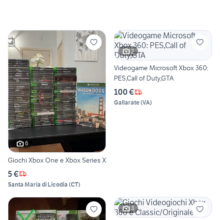
2
Videogame Microsoft Xbox 360:
PES,Call of Duty,GTA
100 €
Gallarate
(
VA
)
6
Giochi Xbox One e Xbox Series X
5 €
Santa Maria di Licodia
(
CT
)
3