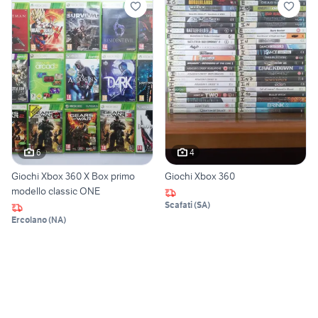
6
4
Giochi Xbox 360 X Box primo
Giochi Xbox 360
modello classic ONE
Scafati
(
SA
)
Ercolano
(
NA
)