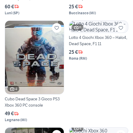
60 €
25 €
Luni
(
SP
)
Buccinasco
(
MI
)
6
Lotto 4 Giochi Xbox 360 – Halo4,
Dead Space, F1 11
25 €
Roma
(
RM
)
4
Cubo Dead Space 3 Gioco PS3
Xbox 360 PC console
49 €
Legnano
(
MI
)
4