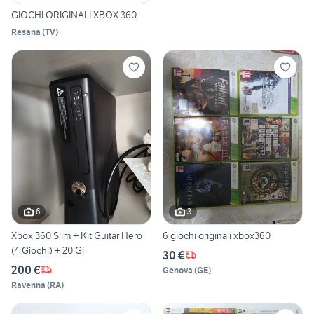
GIOCHI ORIGINALI XBOX 360
Resana
(
TV
)
6
3
Xbox 360 Slim + Kit Guitar Hero
6 giochi originali xbox360
(4 Giochi) + 20 Gi
30 €
200 €
Genova
(
GE
)
Ravenna
(
RA
)