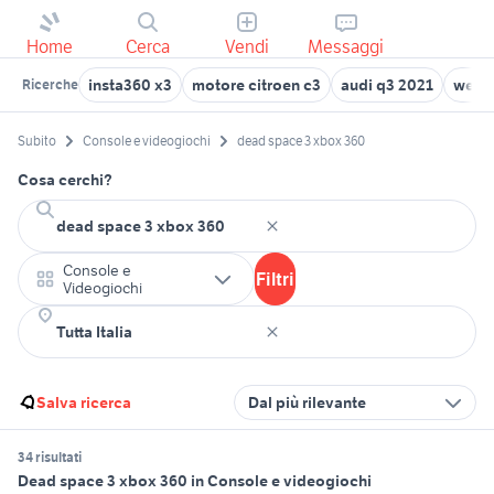
Home
Cerca
Vendi
Messaggi
insta360 x3
motore citroen c3
audi q3 2021
westf
Ricerche
Subito
Console e videogiochi
dead space 3 xbox 360
Cosa cerchi?
Console e
Filtri
Videogiochi
Salva ricerca
Dal più rilevante
34 risultati
Dead space 3 xbox 360 in Console e videogiochi