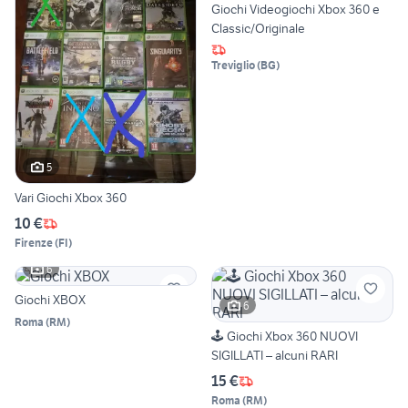
Giochi Videogiochi Xbox 360 e
Classic/Originale
Treviglio
(
BG
)
5
Vari Giochi Xbox 360
10 €
Firenze
(
FI
)
6
Giochi XBOX
6
Roma
(
RM
)
🕹️ Giochi Xbox 360 NUOVI
SIGILLATI – alcuni RARI
15 €
Roma
(
RM
)