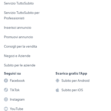
Servizio TuttoSubito
elettronica
per la casa e la
sports e hobby
Servizio TuttoSubito per
persona
Informatica
Animali
Professionisti
Arredamento e
Console e
Accessori per
Casalinghi
Inserisci annuncio
Videogiochi
animali
Elettrodomestici
Promuovi annuncio
Audio/Video
Musica e Film
Giardino e Fai da te
Consigli per la vendita
Fotografia
Libri e Riviste
Abbigliamento e
Negozi e Aziende
Telefonia
Strumenti Musicali
Accessori
Subito per le aziende
Sports
Tutto per i bambini
Seguici su
Scarica gratis l'App
Biciclette
Facebook
Subito per Android
Collezionismo
TikTok
Subito per iOS
Instagram
YouTube