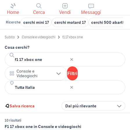
Home
Cerca
Vendi
Messaggi
cerchi mini 17
cerchi motard 17
cerchi 500 abarth 17
Ricerche
Subito
Console e videogiochi
f1 17 xbox one
Cosa cerchi?
Console e
Filtri
Videogiochi
Salva ricerca
Dal più rilevante
10 risultati
F1 17 xbox one in Console e videogiochi