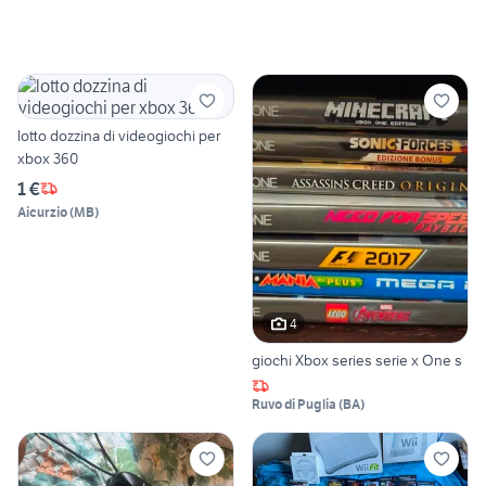
lotto dozzina di videogiochi per
xbox 360
1 €
Aicurzio
(
MB
)
4
giochi Xbox series serie x One s
Ruvo di Puglia
(
BA
)