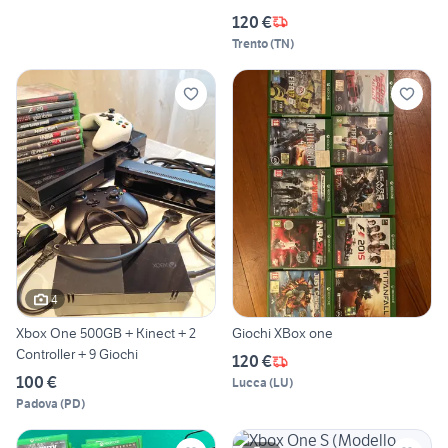
120 €
Trento
(
TN
)
4
Xbox One 500GB + Kinect + 2
Giochi XBox one
Controller + 9 Giochi
120 €
100 €
Lucca
(
LU
)
Padova
(
PD
)