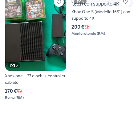
6
Xbox One S (Modello 1681) con
supporto 4K
200 €
Monterotondo
(
RM
)
6
Xbox one + 27 giochi + controller
cablato
170 €
Roma
(
RM
)