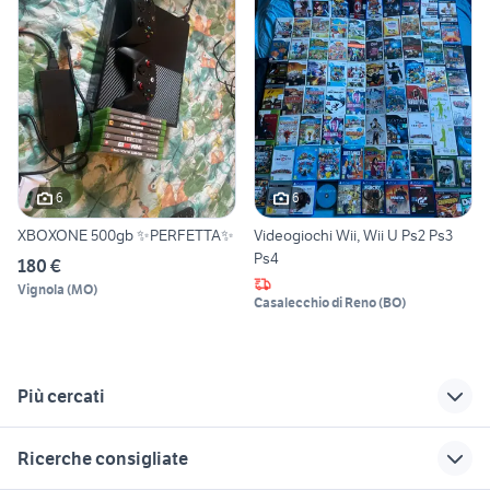
6
6
XBOXONE 500gb ✨PERFETTA✨
Videogiochi Wii, Wii U Ps2 Ps3
Ps4
180 €
Vignola
(
MO
)
Casalecchio di Reno
(
BO
)
Più cercati
Correlati
Richerche simili
Suggerimenti
Ricerche consigliate
cerchi zafira 17
f1 21 ps4
supporto volante