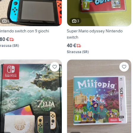
6
3
intendo switch con 9 giochi
Super Mario odyssey Nintendo
switch
80 €
40 €
iracusa
(
SR
)
Siracusa
(
SR
)