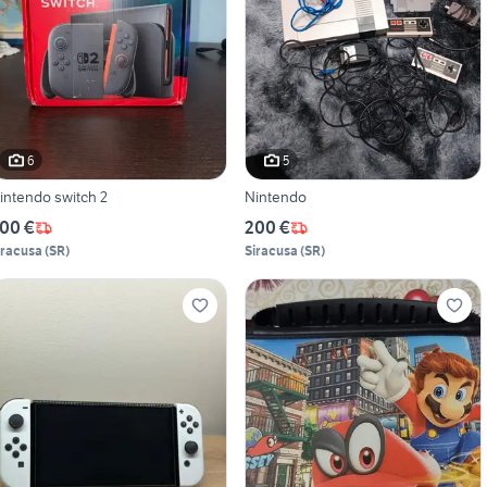
6
5
intendo switch 2
Nintendo
00 €
200 €
iracusa
(
SR
)
Siracusa
(
SR
)