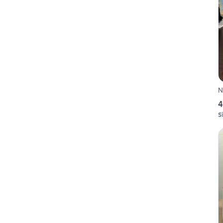
N
4
S