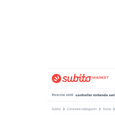
controller nintendo sw
Ricerche
simili
Subito
Console e videogiochi
Sicilia