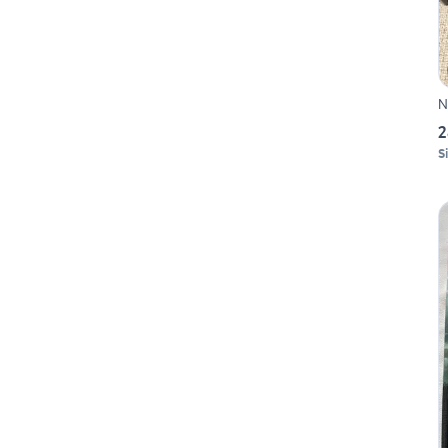
N
2
S