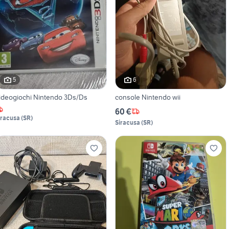
5
6
ideogiochi Nintendo 3Ds/Ds
console Nintendo wii
60 €
iracusa
(
SR
)
Siracusa
(
SR
)