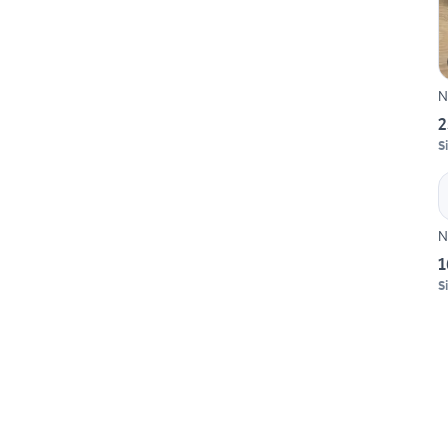
N
2
S
N
1
S