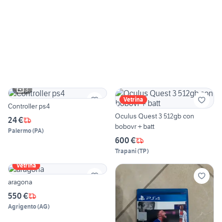
3
Vetrina
Controller ps4
Oculus Quest 3 512gb con
24 €
bobovr + batt
Palermo
(
PA
)
600 €
Trapani
(
TP
)
Vetrina
aragona
550 €
Agrigento
(
AG
)