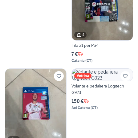
4
Fifa 21 per PS4
7 €
Catania
(
CT
)
Vetrina
Volante e pedaliera Logitech
G923
150 €
Aci Catena
(
CT
)