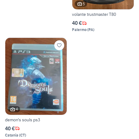
5
volante trustmaster T80
40 €
Palermo
(
PA
)
4
demon's souls ps3
40 €
Catania
(
CT
)