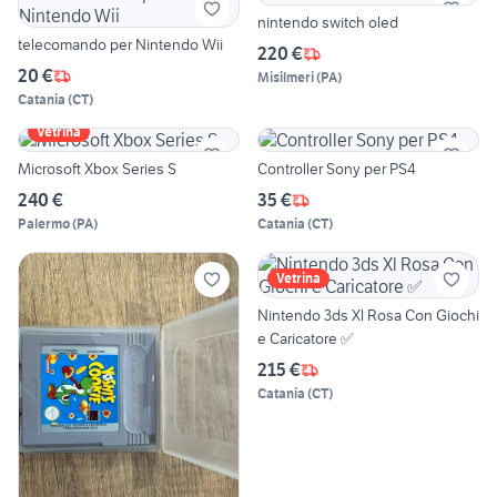
nintendo switch oled
telecomando per Nintendo Wii
220 €
20 €
Misilmeri
(
PA
)
Catania
(
CT
)
Vetrina
Microsoft Xbox Series S
Controller Sony per PS4
240 €
35 €
Palermo
(
PA
)
Catania
(
CT
)
Vetrina
Nintendo 3ds Xl Rosa Con Giochi
e Caricatore ✅
215 €
Catania
(
CT
)