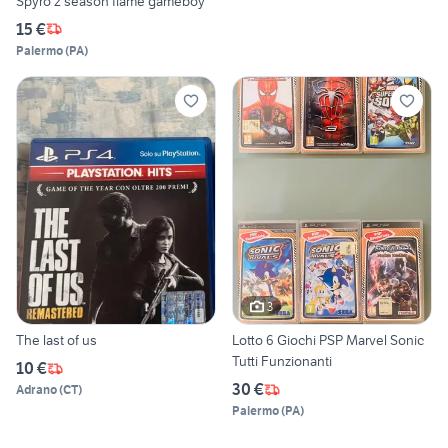
Spyro 2 season flame gameboy
15 €
Palermo
(
PA
)
3
The last of us
Lotto 6 Giochi PSP Marvel Sonic
Tutti Funzionanti
10 €
30 €
Adrano
(
CT
)
Palermo
(
PA
)