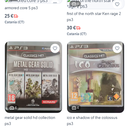
4
armored core 5 ps3
first of the north star Ken rage 2
25 €
ps3
Catania
(
CT
)
30 €
Catania
(
CT
)
4
4
metal gear solid hd collection
ico e shadow of the colossus
ps3
ps3