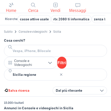
Home
Cerca
Vendi
Messaggi
casse attive usate
rtx 2080 ti informatica
zenza bron
Ricerche
Subito
Console e videogiochi
Sicilia
Cosa cerchi?
Console e
Filtri
Videogiochi
Salva ricerca
Dal più rilevante
15.000 risultati
Annunci in Console e videogiochi in Sicilia