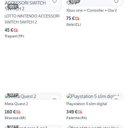
6
6
Xbox one + Controller + Gta V
LOTTO NINTENDO ACCESSORI
75 €
SWITCH SWITCH 2
Gela
(
CL
)
45 €
Trapani
(
TP
)
5
Meta Quest 2
Playstation 5 slim digital
160 €
349 €
Siracusa
(
SR
)
Palermo
(
PA
)
4