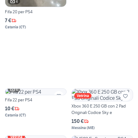
4
Fifa 20 per PS4
7 €
Catania
(
CT
)
4
Vetrina
Fifa 22 per PS4
Xbox 360 E 250 GB con 2 Pad
10 €
Originali Codice Sky e
Catania
(
CT
)
150 €
Messina
(
ME
)
Vetrina