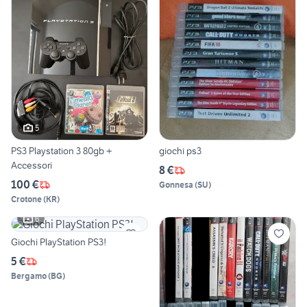
5
PS3 Playstation 3 80gb +
giochi ps3
Accessori
8 €
100 €
Gonnesa
(
SU
)
Crotone
(
KR
)
6
Giochi PlayStation PS3!
5 €
Bergamo
(
BG
)