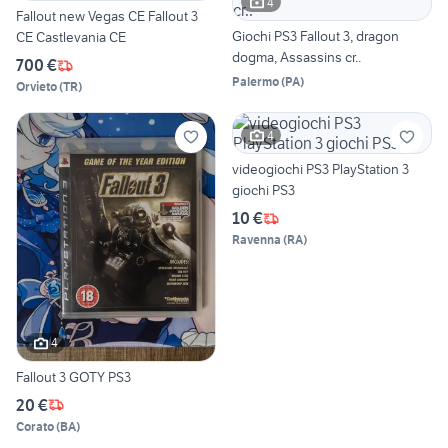
4
Fallout new Vegas CE Fallout 3
Giochi PS3 Fallout 3, dragon
CE Castlevania CE
dogma, Assassins cr..
700 €
Palermo
(
PA
)
Orvieto
(
TR
)
4
videogiochi PS3 PlayStation 3
giochi PS3
10 €
Ravenna
(
RA
)
4
Fallout 3 GOTY PS3
20 €
Corato
(
BA
)