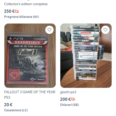
Collector’s edition completa
250 €
Pregnana Milanese
(
MI
)
FALLOUT 3 GAME OF THE YEAR
giochi ps3
PS3
200 €
20 €
Chiavari
(
GE
)
Casatenovo
(
LC
)