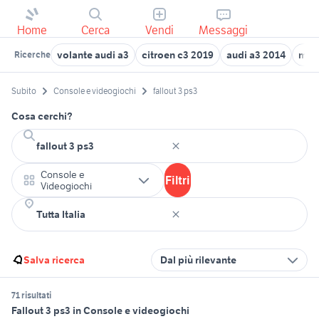
Home
Cerca
Vendi
Messaggi
volante audi a3
citroen c3 2019
audi a3 2014
moto
Ricerche
Subito
Console e videogiochi
fallout 3 ps3
Cosa cerchi?
Console e
Filtri
Videogiochi
Salva ricerca
Dal più rilevante
71 risultati
Fallout 3 ps3 in Console e videogiochi