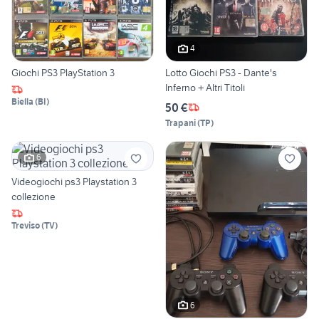
4
Giochi PS3 PlayStation 3
Lotto Giochi PS3 - Dante's
Inferno + Altri Titoli
Biella
(
BI
)
50 €
Trapani
(
TP
)
6
Videogiochi ps3 Playstation 3
collezione
Treviso
(
TV
)
6