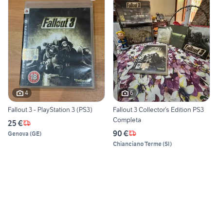
4
6
Fallout 3 - PlayStation 3 (PS3)
Fallout 3 Collector’s Edition PS3
Completa
25 €
90 €
Genova
(
GE
)
Chianciano Terme
(
SI
)