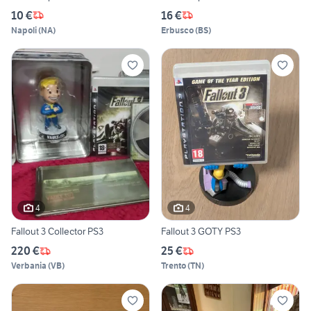
10 €
16 €
Napoli
(
NA
)
Erbusco
(
BS
)
4
4
Fallout 3 Collector PS3
Fallout 3 GOTY PS3
220 €
25 €
Verbania
(
VB
)
Trento
(
TN
)