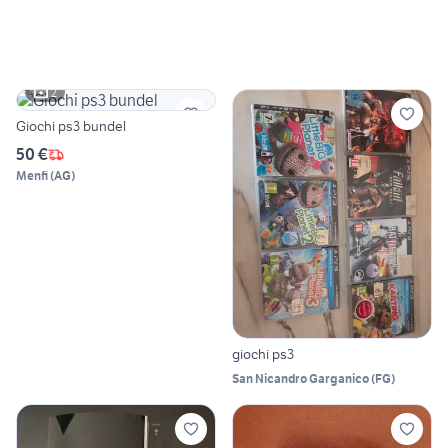
2
Giochi ps3 bundel
50 €
Menfi
(
AG
)
giochi ps3
San Nicandro Garganico
(
FG
)