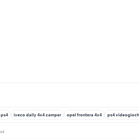
l ps4
iveco daily 4x4 camper
opel frontera 4x4
ps4 videogioch
ps4