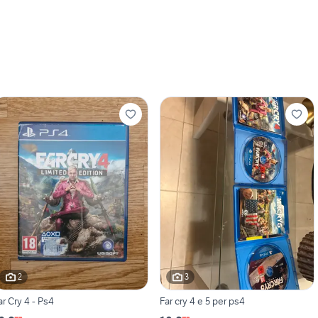
2
3
ar Cry 4 - Ps4
Far cry 4 e 5 per ps4