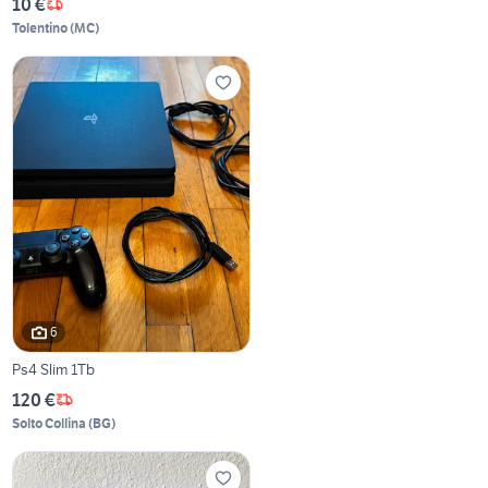
10 €
Tolentino
(
MC
)
6
Ps4 Slim 1Tb
120 €
Solto Collina
(
BG
)