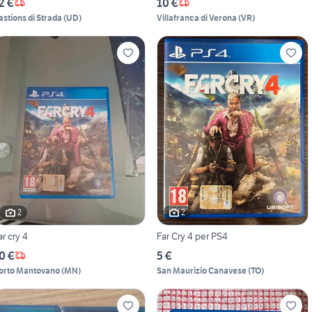
2 €
10 €
astions di Strada
(
UD
)
Villafranca di Verona
(
VR
)
2
2
ar cry 4
Far Cry 4 per PS4
0 €
5 €
orto Mantovano
(
MN
)
San Maurizio Canavese
(
TO
)