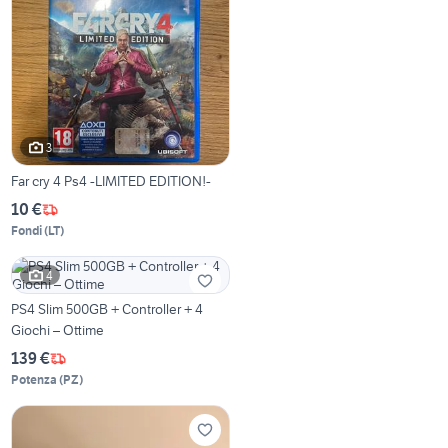
3
Far cry 4 Ps4 -LIMITED EDITION!-
10 €
Fondi
(
LT
)
4
PS4 Slim 500GB + Controller + 4
Giochi – Ottime
139 €
Potenza
(
PZ
)