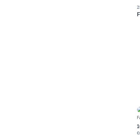
2
F
F
1
C