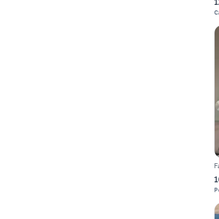
1
C
F
1
P