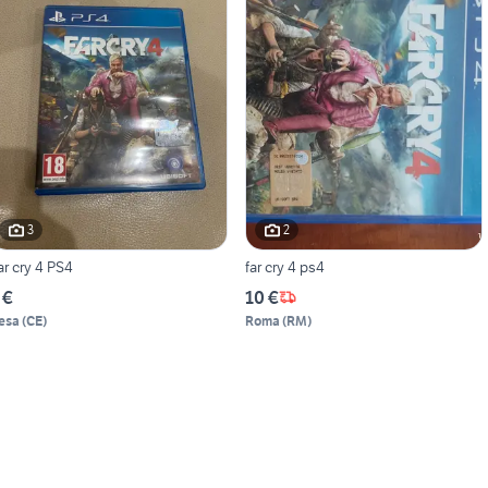
3
2
ar cry 4 PS4
far cry 4 ps4
 €
10 €
esa
(
CE
)
Roma
(
RM
)