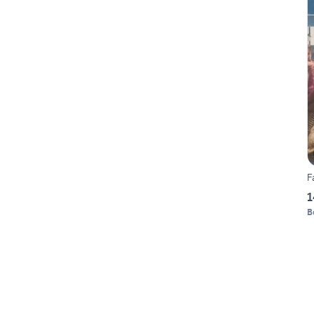
F
1
B