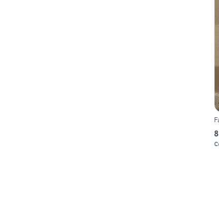
F
8
C