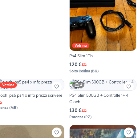
Vetrina
Ps4 Slim 1Tb
120 €
Solto Collina
(
BG
)
4
Vetrina
iochi ps5 ps4 x info prezzi scrivere
PS4 Slim 500GB + Controller + 4
Giochi
onza
(
MB
)
130 €
Potenza
(
PZ
)