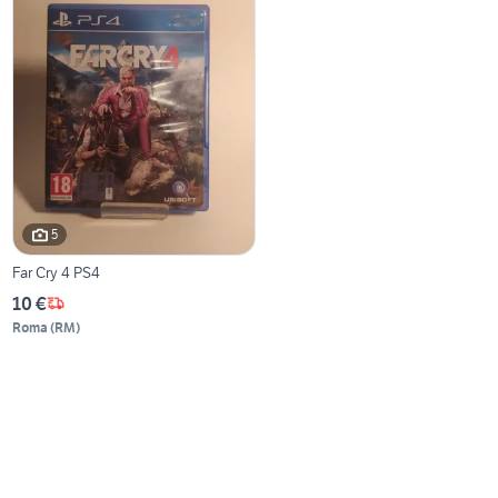
5
Far Cry 4 PS4
10 €
Roma
(
RM
)