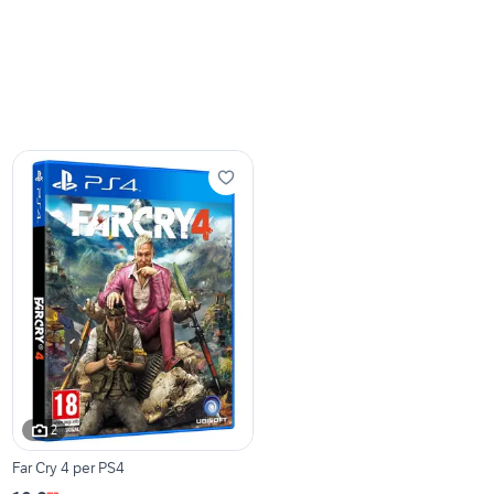
2
Far Cry 4 per PS4