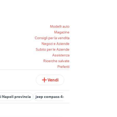
Modelli auto
Magazine
Consigli per la vendita
Negozi e Aziende
Subito per le Aziende
Assistenza
Ricerche salvate
Preferiti
Vendi
i Napoli provincia
jeep compass 4x4
pick up 4x4 usati piemont