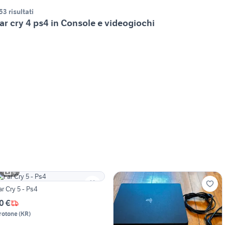
53 risultati
ar cry 4 ps4 in Console e videogiochi
4
ar Cry 5 - Ps4
0 €
rotone
(
KR
)