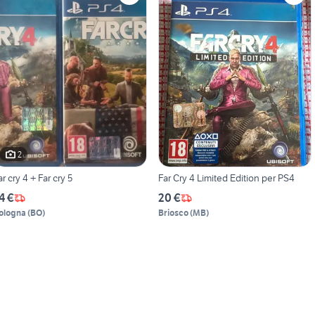
2
ar cry 4 + Far cry 5
Far Cry 4 Limited Edition per PS4
4 €
20 €
ologna
(
BO
)
Briosco
(
MB
)