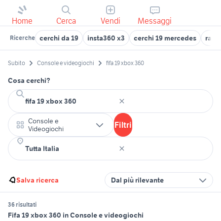
Home
Cerca
Vendi
Messaggi
cerchi da 19
insta360 x3
cerchi 19 mercedes
ranie
Ricerche
Subito
Console e videogiochi
fifa 19 xbox 360
Cosa cerchi?
Console e
Filtri
Videogiochi
Salva ricerca
Dal più rilevante
36 risultati
Fifa 19 xbox 360 in Console e videogiochi