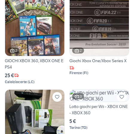
2
2
GIOCHI XBOX 360, XBOX ONE E
Giochi Xbox One/Xbox Series X
PS4
Firenze
(
FI
)
25 €
Calolziocorte
(
LC
)
3
Lotto giochi per Wii - XBOX ONE
- XBOX 360
5 €
Torino
(
TO
)