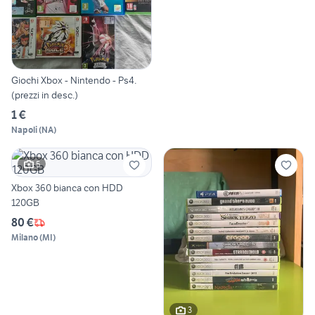
Giochi Xbox - Nintendo - Ps4.
(prezzi in desc.)
1 €
Napoli
(
NA
)
5
Xbox 360 bianca con HDD
120GB
80 €
Milano
(
MI
)
3