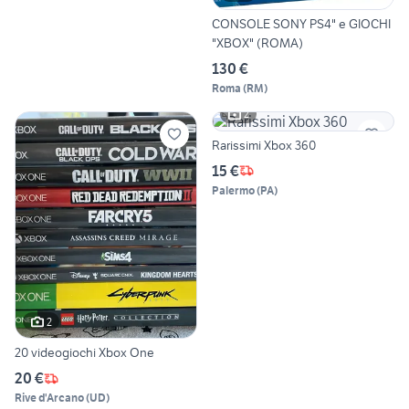
CONSOLE SONY PS4" e GIOCHI
"XBOX" (ROMA)
130 €
Roma
(
RM
)
2
Rarissimi Xbox 360
15 €
Palermo
(
PA
)
2
20 videogiochi Xbox One
20 €
Rive d'Arcano
(
UD
)