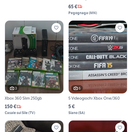
65 €
Pegognaga
(
MN
)
3
6
Xbox 360 Slim 250gb
5 Videogiochi Xbox One/360
150 €
5 €
Casale sul Sile
(
TV
)
Siano
(
SA
)