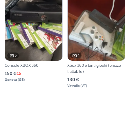
5
4
Console XBOX 360
Xbox 360 e tanti giochi (prezzo
trattabile)
150 €
130 €
Genova
(
GE
)
Vetralla
(
VT
)