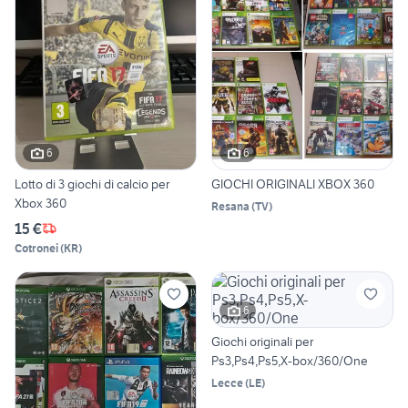
6
6
Lotto di 3 giochi di calcio per
GIOCHI ORIGINALI XBOX 360
Xbox 360
Resana
(
TV
)
15 €
Cotronei
(
KR
)
6
Giochi originali per
Ps3,Ps4,Ps5,X-box/360/One
Lecce
(
LE
)