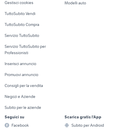
Gestisci cookies
Modelli auto
Case vacanza
TuttoSubito Vendi
Uffici e Locali
TuttoSubito Compra
commerciali
Servizio TuttoSubito
elettronica
per la casa e la
sports e hobby
Servizio TuttoSubito per
persona
Informatica
Animali
Professionisti
Arredamento e
Console e
Accessori per
Casalinghi
Inserisci annuncio
Videogiochi
animali
Elettrodomestici
Promuovi annuncio
Audio/Video
Musica e Film
Giardino e Fai da te
Consigli per la vendita
Fotografia
Libri e Riviste
Abbigliamento e
Negozi e Aziende
Telefonia
Strumenti Musicali
Accessori
Subito per le aziende
Sports
Tutto per i bambini
Seguici su
Scarica gratis l'App
Biciclette
Facebook
Subito per Android