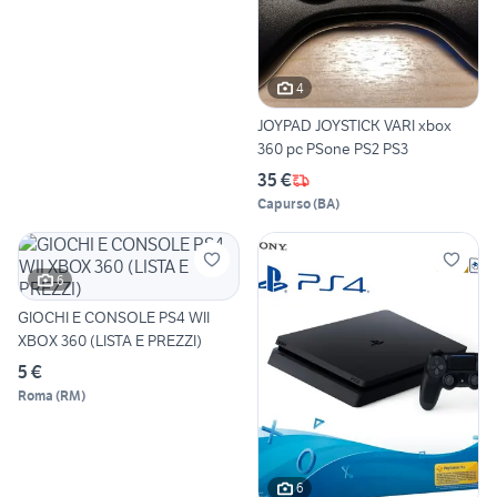
4
JOYPAD JOYSTICK VARI xbox
360 pc PSone PS2 PS3
35 €
Capurso
(
BA
)
6
GIOCHI E CONSOLE PS4 WII
XBOX 360 (LISTA E PREZZI)
5 €
Roma
(
RM
)
6