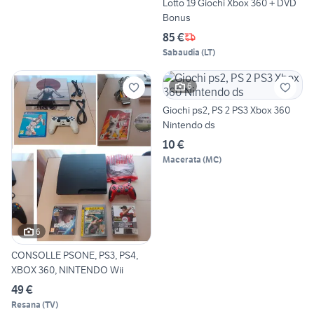
Lotto 19 Giochi Xbox 360 + DVD
Bonus
85 €
Sabaudia
(
LT
)
6
Giochi ps2, PS 2 PS3 Xbox 360
Nintendo ds
10 €
Macerata
(
MC
)
6
CONSOLLE PSONE, PS3, PS4,
XBOX 360, NINTENDO Wii
49 €
Resana
(
TV
)