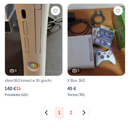
6
5
xbox360 kinect e 16 giochi
X Box 360
140 €
45 €
Povoletto
(
UD
)
Torino
(
TO
)
1
2