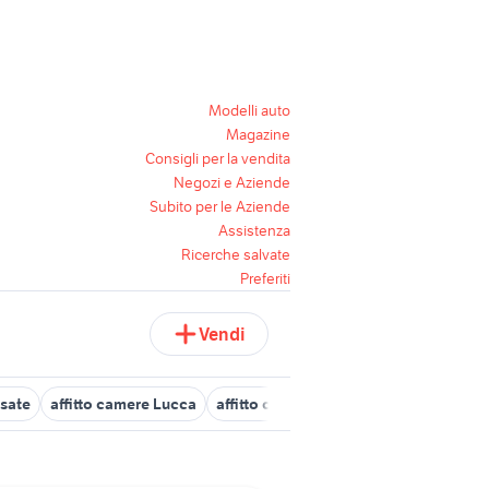
Modelli auto
Magazine
Consigli per la vendita
Negozi e Aziende
Subito per le Aziende
Assistenza
Ricerche salvate
Preferiti
Vendi
usate
affitto camere Lucca
affitto camere ancona
camere da let