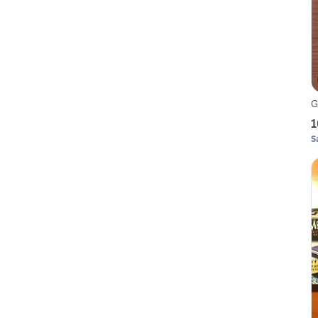
G
1
S