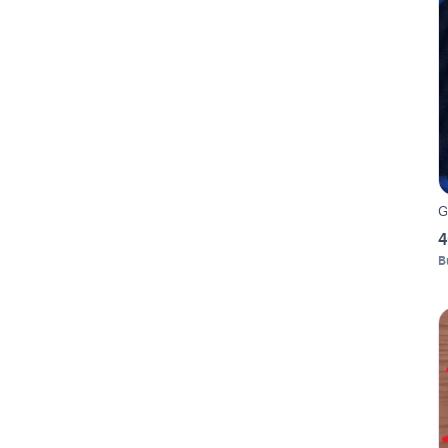
G
4
B