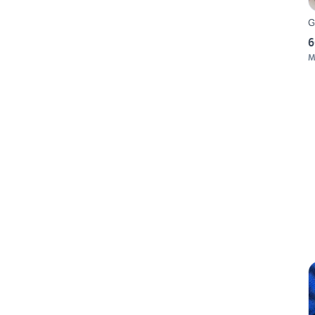
G
6
M