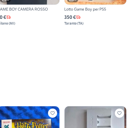
AME BOY CAMERA ROSSO
Lotto Game Boy per PS5
0 €
350 €
ilano
(
MI
)
Taranto
(
TA
)