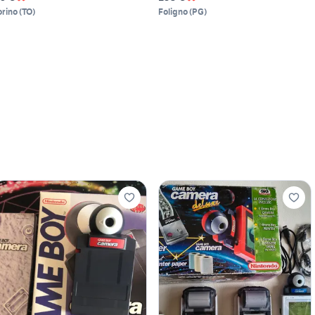
orino
(
TO
)
Foligno
(
PG
)