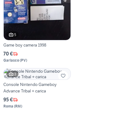
5
Game boy camera 1998
70 €
Garlasco
(
PV
)
3
Console Nintendo Gameboy
Advance Tribal + carica
95 €
Roma
(
RM
)