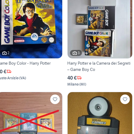
2
3
ame Boy Color - Harry Potter
Harry Potter e la Camera dei Segreti
– Game Boy Co
0 €
40 €
usto Arsizio
(
VA
)
Milano
(
MI
)