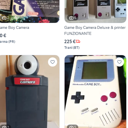
2
6
Game Boy Camera
Game Boy Camera Deluxe & printer
FUNZIONANTE
0 €
225 €
arma
(
PR
)
Trani
(
BT
)
2
5