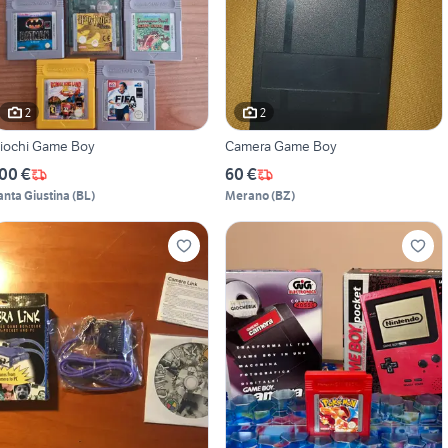
2
2
iochi Game Boy
Camera Game Boy
00 €
60 €
anta Giustina
(
BL
)
Merano
(
BZ
)