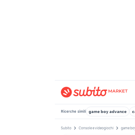
game boy advance
c
Ricerche
simili
Subito
Console e videogiochi
game bo