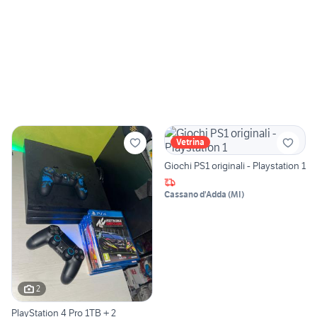
Vetrina
Giochi PS1 originali - Playstation 1
Cassano d'Adda
(
MI
)
2
PlayStation 4 Pro 1TB + 2