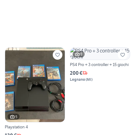
5
PS4 Pro + 3 controller + 15 giochi
200 €
Legnano
(
MI
)
5
Playstation 4