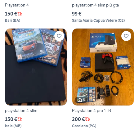
Playstation 4
playstatiom 4 slim più gta
150 €
99 €
Bari
(
BA
)
Santa Maria Capua Vetere
(
CE
)
6
playstation 4 slim
Playstation 4 pro 1TB
150 €
200 €
Itala
(
ME
)
Corciano
(
PG
)