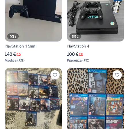
3
2
PlayStation 4 Slim
PlayStation 4
140 €
100 €
Modica
(
RG
)
Piacenza
(
PC
)