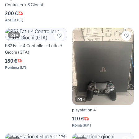
Controller + 8 Giochi
200 €
Aprilia
(
LT
)
4
PS2 Fat + 4 Controller + Lotto 9
Giochi (GTA)
180 €
Pontinia
(
LT
)
4
playstation 4
110 €
Roma
(
RM
)