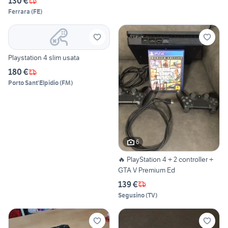
130 €
Ferrara
(
FE
)
Playstation 4 slim usata
180 €
Porto Sant'Elpidio
(
FM
)
6
🔥 PlayStation 4 + 2 controller +
GTA V Premium Ed
139 €
Segusino
(
TV
)