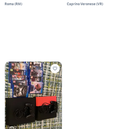
Roma
(
RM
)
Caprino Veronese
(
VR
)
2