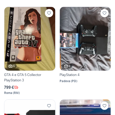
6
3
GTA 4 e GTA 5 Collector
PlayStation 4
PlayStation 3
Padova
(
PD
)
799 €
Roma
(
RM
)