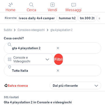
Home
Cerca
Vendi
Messaggi
iveco daily 4x4 camper
hummer h2
tm 300 2t
alfa
Ricerche
Subito
Console e videogiochi
gta 4 playstation 2
Cosa cerchi?
Console e
Filtri
Videogiochi
Salva ricerca
Dal più rilevante
301 risultati
Gta 4 playstation 2 in Console e videogiochi