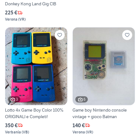
Donkey Kong Land Gig CIB
225 €
Verona
(
VR
)
3
6
Lotto 4x Game Boy Color 100%
Game boy Nintendo console
ORIGINALI e Completi!
vintage + gioco Batman
350 €
140 €
Verbania
(
VB
)
Verona
(
VR
)