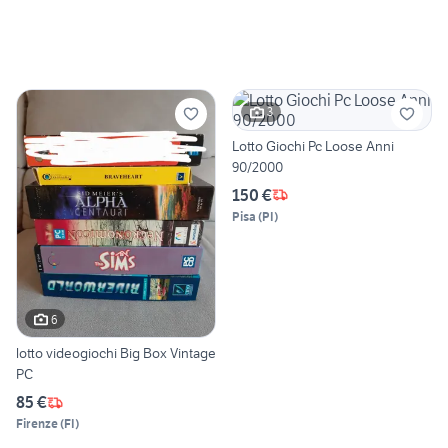
3
Lotto Giochi Pc Loose Anni
90/2000
150 €
Pisa
(
PI
)
6
lotto videogiochi Big Box Vintage
PC
85 €
Firenze
(
FI
)