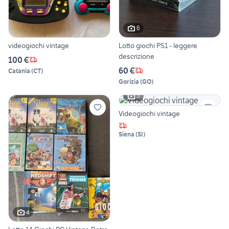
6
videogiochi vintage
Lotto giochi PS1 - leggere
descrizione
100 €
60 €
Catania
(
CT
)
Gorizia
(
GO
)
3
Videogiochi vintage
Siena
(
SI
)
4