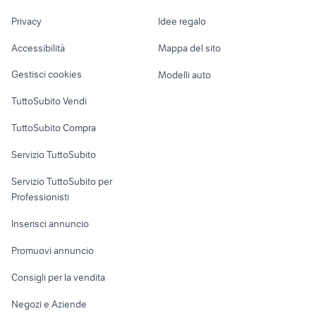
videogiochi monza
Nautica
lavoro
provincia
Privacy
Idee regalo
Garage e box
disney game shots
ape escape ps3
Caravan e Camper
Accessibilità
Mappa del sito
Loft, mansarde e
Veicoli commerciali
altro
Gestisci cookies
Modelli auto
Case vacanza
TuttoSubito Vendi
Uffici e Locali
TuttoSubito Compra
commerciali
Servizio TuttoSubito
elettronica
per la casa e la
sports e hobby
Servizio TuttoSubito per
persona
Informatica
Animali
Professionisti
Arredamento e
Console e
Accessori per
Casalinghi
Inserisci annuncio
Videogiochi
animali
Elettrodomestici
Promuovi annuncio
Audio/Video
Musica e Film
Giardino e Fai da te
Consigli per la vendita
Fotografia
Libri e Riviste
Abbigliamento e
Negozi e Aziende
Telefonia
Strumenti Musicali
Accessori