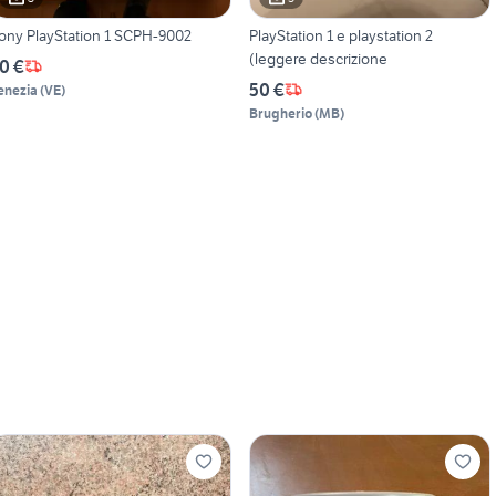
ony PlayStation 1 SCPH-9002
PlayStation 1 e playstation 2
(leggere descrizione
0 €
50 €
enezia
(
VE
)
Brugherio
(
MB
)