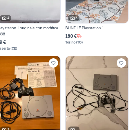
4
6
laystation 1 originale con modifica
BUNDLE Playstation 1
998
180 €
9 €
Torino
(
TO
)
aserta
(
CE
)
3
5