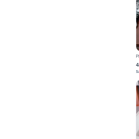
P
4
S