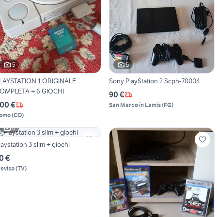
5
5
LAYSTATION 1 ORIGINALE
Sony PlayStation 2 Scph-70004
OMPLETA + 6 GIOCHI
90 €
00 €
San Marco in Lamis
(
FG
)
omo
(
CO
)
6
laystation 3 slim + giochi
0 €
reviso
(
TV
)