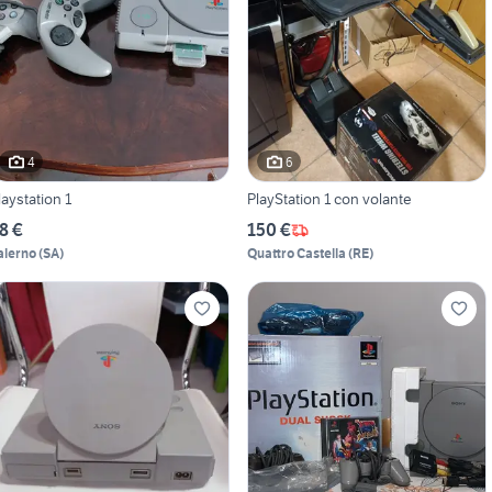
4
6
laystation 1
PlayStation 1 con volante
8 €
150 €
alerno
(
SA
)
Quattro Castella
(
RE
)