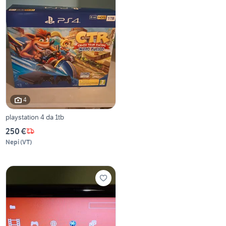
4
playstation 4 da 1tb
250 €
Nepi
(
VT
)