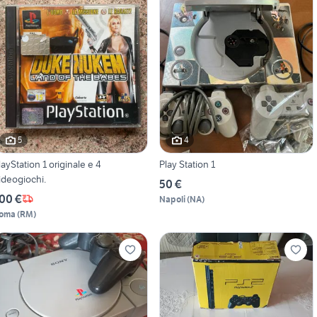
5
4
layStation 1 originale e 4
Play Station 1
ideogiochi.
50 €
00 €
Napoli
(
NA
)
oma
(
RM
)