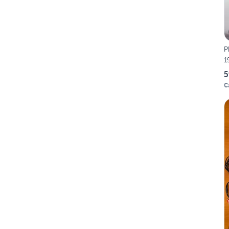
P
1
5
C