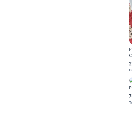
P
C
2
C
P
7
T