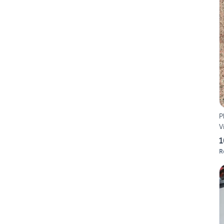
P
V
1
R