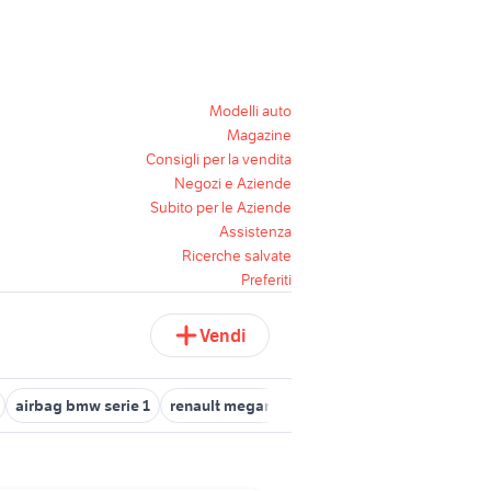
Modelli auto
Magazine
Consigli per la vendita
Negozi e Aziende
Subito per le Aziende
Assistenza
Ricerche salvate
Preferiti
Vendi
airbag bmw serie 1
renault megane 1 auto
nikon d1
auto aud