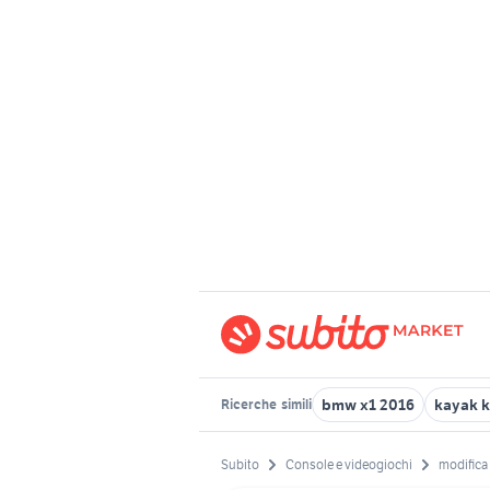
bmw x1 2016
kayak k
Ricerche
simili
Subito
Console e videogiochi
modifica 