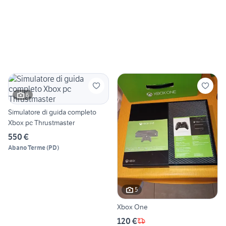
6
Simulatore di guida completo
Xbox pc Thrustmaster
550 €
Abano Terme
(
PD
)
5
Xbox One
120 €