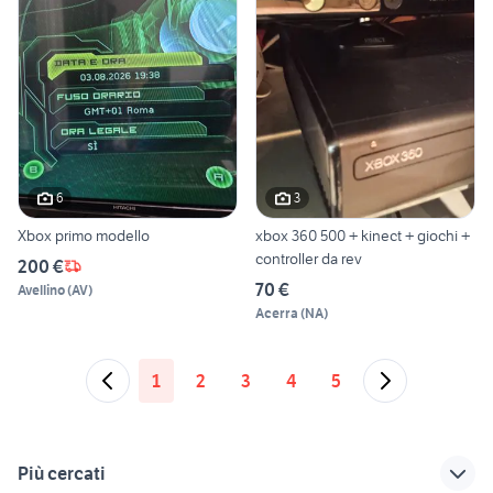
6
3
Xbox primo modello
xbox 360 500 + kinect + giochi +
controller da rev
200 €
70 €
Avellino
(
AV
)
Acerra
(
NA
)
1
2
3
4
5
Più cercati