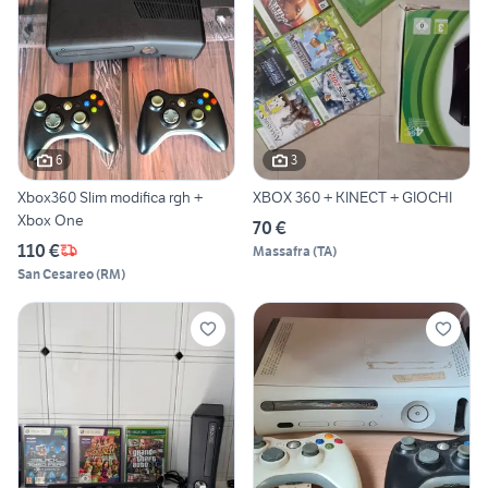
6
3
Xbox360 Slim modifica rgh +
XBOX 360 + KINECT + GIOCHI
Xbox One
70 €
110 €
Massafra
(
TA
)
San Cesareo
(
RM
)