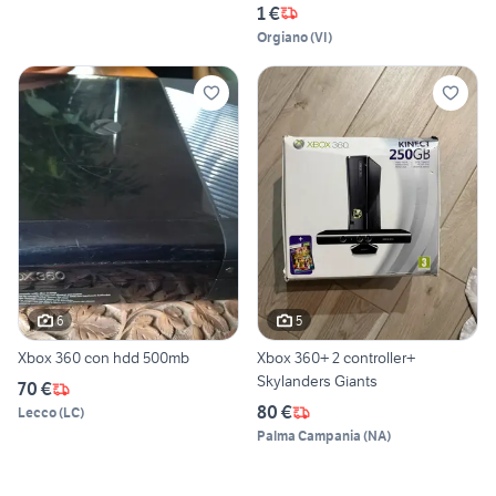
1 €
Orgiano
(
VI
)
6
5
Xbox 360 con hdd 500mb
Xbox 360+ 2 controller+
Skylanders Giants
70 €
80 €
Lecco
(
LC
)
Palma Campania
(
NA
)