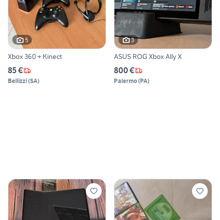
5
3
Xbox 360 + Kinect
ASUS ROG Xbox Ally X
85 €
800 €
Bellizzi
(
SA
)
Palermo
(
PA
)