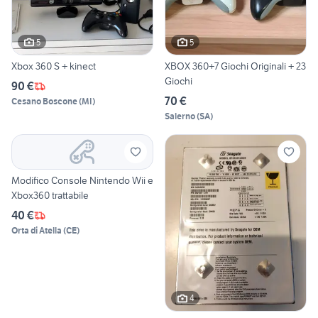
5
5
Xbox 360 S + kinect
XBOX 360+7 Giochi Originali + 23
Giochi
90 €
70 €
Cesano Boscone
(
MI
)
Salerno
(
SA
)
Modifico Console Nintendo Wii e
Xbox360 trattabile
40 €
Orta di Atella
(
CE
)
4