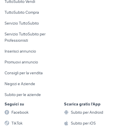
TuttoSubito Vendi
Uffici e Locali
TuttoSubito Compra
commerciali
Servizio TuttoSubito
elettronica
per la casa e la
sports e hobby
Servizio TuttoSubito per
persona
Informatica
Animali
Professionisti
Arredamento e
Console e
Accessori per
Casalinghi
Inserisci annuncio
Videogiochi
animali
Elettrodomestici
Promuovi annuncio
Audio/Video
Musica e Film
Giardino e Fai da te
Consigli per la vendita
Fotografia
Libri e Riviste
Abbigliamento e
Negozi e Aziende
Telefonia
Strumenti Musicali
Accessori
Subito per le aziende
Sports
Tutto per i bambini
Seguici su
Scarica gratis l'App
Biciclette
Facebook
Subito per Android
Collezionismo
TikTok
Subito per iOS