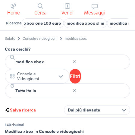
Home
Cerca
Vendi
Messaggi
xbox one 100 euro
modifica xbox slim
modifica nin
Ricerche
Subito
Console e videogiochi
modifica xbox
Cosa cerchi?
Console e
Filtri
Videogiochi
Salva ricerca
Dal più rilevante
140 risultati
Modifica xbox in Console e videogiochi