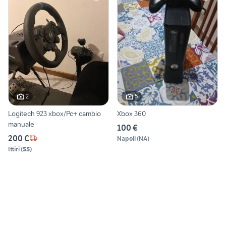
2
5
Logitech 923 xbox/Pc+ cambio
Xbox 360
manuale
100 €
200 €
Napoli
(
NA
)
Ittiri
(
SS
)