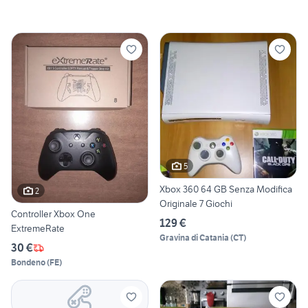
5
Xbox 360 64 GB Senza Modifica
2
Originale 7 Giochi
Controller Xbox One
129 €
ExtremeRate
Gravina di Catania
(
CT
)
30 €
Bondeno
(
FE
)