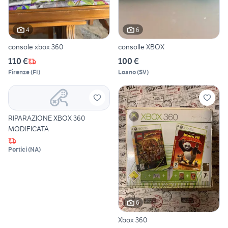
4
6
console xbox 360
consolle XBOX
110 €
100 €
Firenze
(
FI
)
Loano
(
SV
)
RIPARAZIONE XBOX 360
MODIFICATA
Portici
(
NA
)
6
Xbox 360