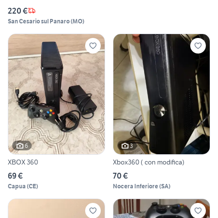
220 €
San Cesario sul Panaro
(
MO
)
6
3
XBOX 360
Xbox360 ( con modifica)
69 €
70 €
Capua
(
CE
)
Nocera Inferiore
(
SA
)