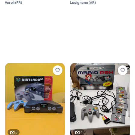
Veroli
(
FR
)
Lucignano
(
AR
)
5
4