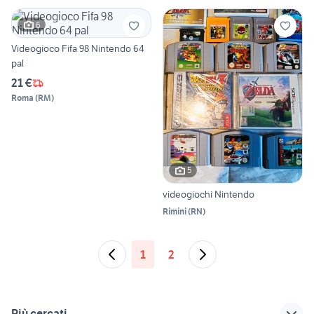
6
Videogioco Fifa 98 Nintendo 64
pal
21 €
Roma
(
RM
)
5
videogiochi Nintendo
Rimini
(
RN
)
1
2
Più cercati