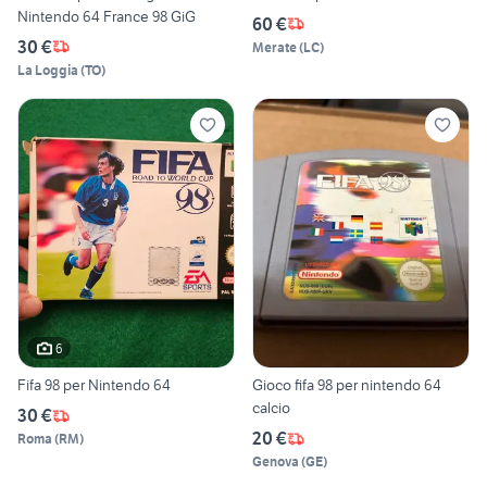
Nintendo 64 France 98 GiG
60 €
30 €
Merate
(
LC
)
La Loggia
(
TO
)
6
Fifa 98 per Nintendo 64
Gioco fifa 98 per nintendo 64
calcio
30 €
20 €
Roma
(
RM
)
Genova
(
GE
)