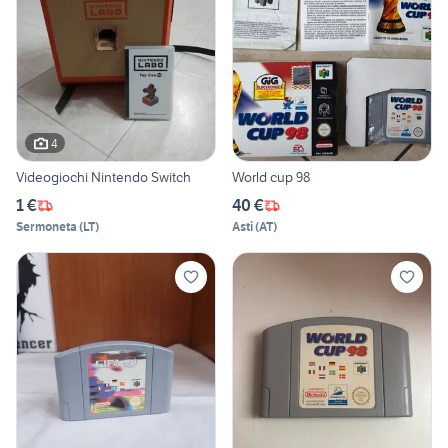
4
Videogiochi Nintendo Switch
World cup 98
1 €
40 €
Sermoneta
(
LT
)
Asti
(
AT
)