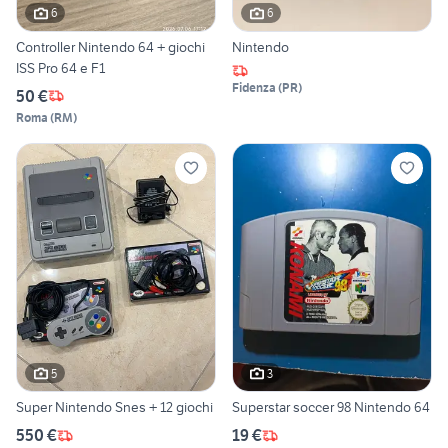
6
6
Controller Nintendo 64 + giochi
Nintendo
ISS Pro 64 e F1
Fidenza
(
PR
)
50 €
Roma
(
RM
)
5
3
Super Nintendo Snes + 12 giochi
Superstar soccer 98 Nintendo 64
550 €
19 €