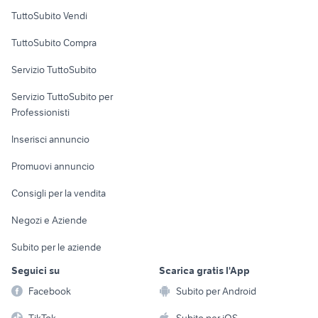
Case vacanza
TuttoSubito Vendi
Uffici e Locali
TuttoSubito Compra
commerciali
Servizio TuttoSubito
elettronica
per la casa e la
sports e hobby
Servizio TuttoSubito per
persona
Informatica
Animali
Professionisti
Arredamento e
Console e
Accessori per
Casalinghi
Inserisci annuncio
Videogiochi
animali
Elettrodomestici
Promuovi annuncio
Audio/Video
Musica e Film
Giardino e Fai da te
Consigli per la vendita
Fotografia
Libri e Riviste
Abbigliamento e
Negozi e Aziende
Telefonia
Strumenti Musicali
Accessori
Subito per le aziende
Sports
Tutto per i bambini
Seguici su
Scarica gratis l'App
Biciclette
Facebook
Subito per Android
Collezionismo
TikTok
Subito per iOS