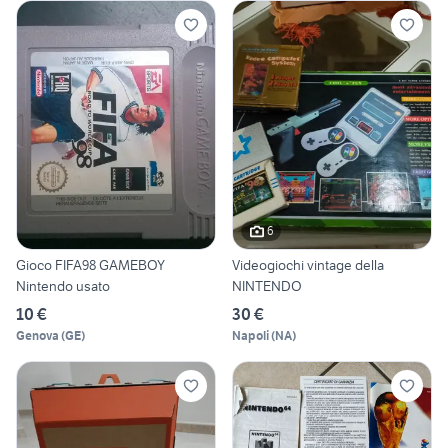
6
Gioco FIFA98 GAMEBOY
Videogiochi vintage della
Nintendo usato
NINTENDO
10 €
30 €
Genova
(
GE
)
Napoli
(
NA
)