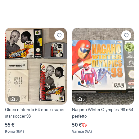
3
3
Gioco nintendo 64 epoca super
Nagano Winter Olympics '98 n64
star soccer 98
perfetto
55 €
50 €
Roma
(
RM
)
Varese
(
VA
)