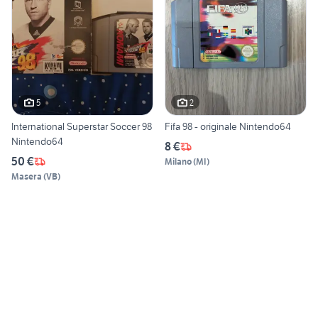
5
2
International Superstar Soccer 98
Fifa 98 - originale Nintendo64
Nintendo64
8 €
50 €
Milano
(
MI
)
Masera
(
VB
)