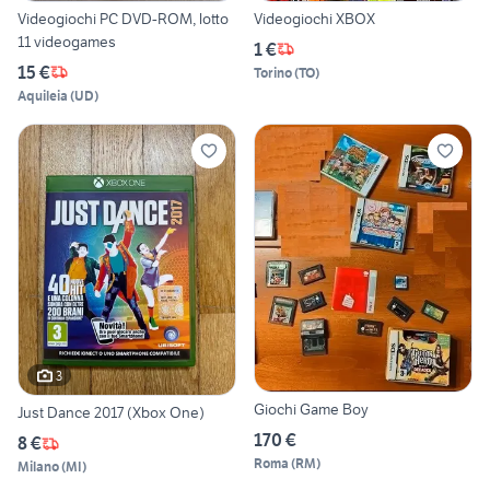
Videogiochi PC DVD-ROM, lotto
Videogiochi XBOX
11 videogames
1 €
15 €
Torino
(
TO
)
Aquileia
(
UD
)
3
Giochi Game Boy
Just Dance 2017 (Xbox One)
170 €
8 €
Roma
(
RM
)
Milano
(
MI
)