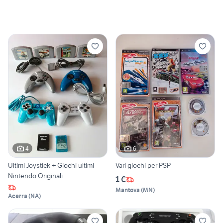
4
6
Ultimi Joystick + Giochi ultimi
Vari giochi per PSP
Nintendo Originali
1 €
Mantova
(
MN
)
Acerra
(
NA
)