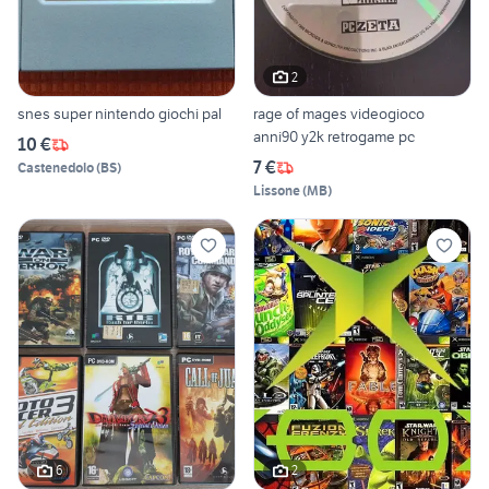
2
snes super nintendo giochi pal
rage of mages videogioco
anni90 y2k retrogame pc
10 €
7 €
Castenedolo
(
BS
)
Lissone
(
MB
)
6
2