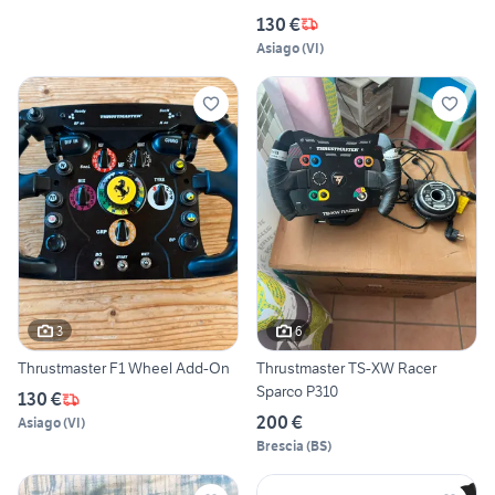
130 €
Asiago
(
VI
)
3
6
Thrustmaster F1 Wheel Add-On
Thrustmaster TS-XW Racer
Sparco P310
130 €
200 €
Asiago
(
VI
)
Brescia
(
BS
)