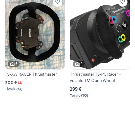
6
2
TS-XW RACER Thrustmaster
Thrustmaster TS-PC Racer +
volante TM Open Wheel
300 €
199 €
Tivoli
(
RM
)
Torino
(
TO
)