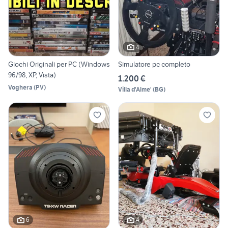
4
Giochi Originali per PC (Windows
Simulatore pc completo
96/98, XP, Vista)
1.200 €
Voghera
(
PV
)
Villa d'Alme'
(
BG
)
6
4