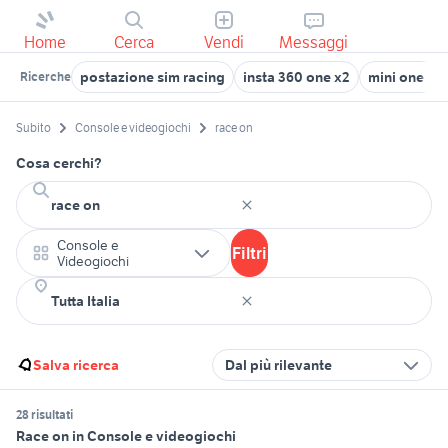
Home
Cerca
Vendi
Messaggi
postazione sim racing
insta 360 one x2
mini one 20
Ricerche
Subito
Console e videogiochi
race on
Cosa cerchi?
Console e
Filtri
Videogiochi
Salva ricerca
Dal più rilevante
28 risultati
Race on in Console e videogiochi