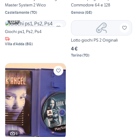
Master System 2 Wico
Commodore 64 e 128
Castellamonte
(
TO
)
Genova
(
GE
)
4
Giochi ps1, Ps2, Ps4
Lotto giochi PS 2 Originali
Villa d'Adda
(
BG
)
4 €
Torino
(
TO
)
6