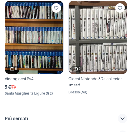
6
6
Videogiochi Ps4
Giochi Nintendo 3Ds collector
limited
5 €
Bresso
(
MI
)
Santa Margherita Ligure
(
GE
)
Più cercati
Correlati
Richerche simili
Suggerimenti