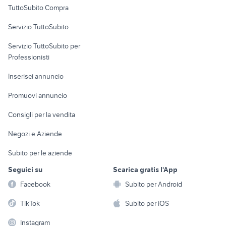
TuttoSubito Compra
commerciali
Servizio TuttoSubito
elettronica
per la casa e la
sports e hobby
Servizio TuttoSubito per
persona
Informatica
Animali
Professionisti
Arredamento e
Console e
Accessori per
Casalinghi
Inserisci annuncio
Videogiochi
animali
Elettrodomestici
Promuovi annuncio
Audio/Video
Musica e Film
Giardino e Fai da te
Consigli per la vendita
Fotografia
Libri e Riviste
Abbigliamento e
Negozi e Aziende
Telefonia
Strumenti Musicali
Accessori
Subito per le aziende
Sports
Tutto per i bambini
Seguici su
Scarica gratis l'App
Biciclette
Facebook
Subito per Android
Collezionismo
TikTok
Subito per iOS
Instagram