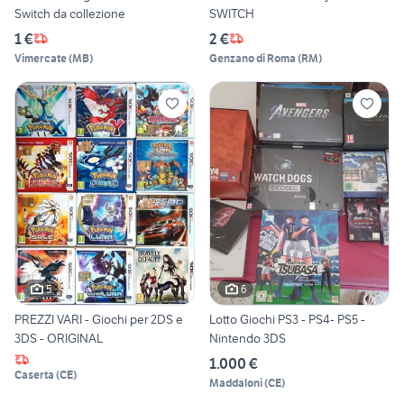
Switch da collezione
SWITCH
1 €
2 €
Vimercate
(
MB
)
Genzano di Roma
(
RM
)
5
6
PREZZI VARI - Giochi per 2DS e
Lotto Giochi PS3 - PS4- PS5 -
3DS - ORIGINAL
Nintendo 3DS
1.000 €
Caserta
(
CE
)
Maddaloni
(
CE
)