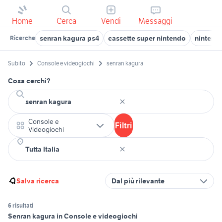
Home
Cerca
Vendi
Messaggi
senran kagura ps4
cassette super nintendo
nintendo
Ricerche
Subito
Console e videogiochi
senran kagura
Cosa cerchi?
Console e
Filtri
Videogiochi
Salva ricerca
Dal più rilevante
6 risultati
Senran kagura in Console e videogiochi