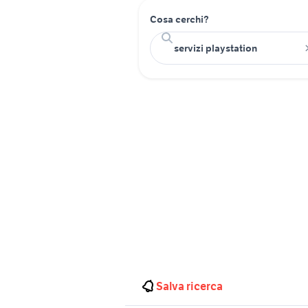
Cosa cerchi?
Salva ricerca