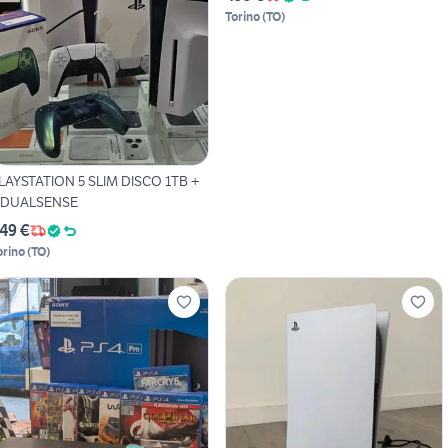
Torino
(
TO
)
LAYSTATION 5 SLIM DISCO 1TB +
 DUALSENSE
49 €
orino
(
TO
)