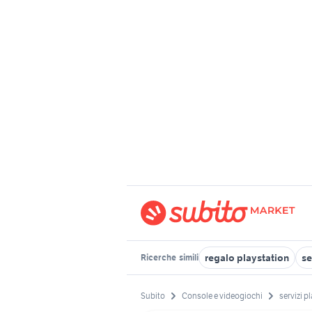
regalo playstation
se
Ricerche
simili
Subito
Console e videogiochi
servizi p