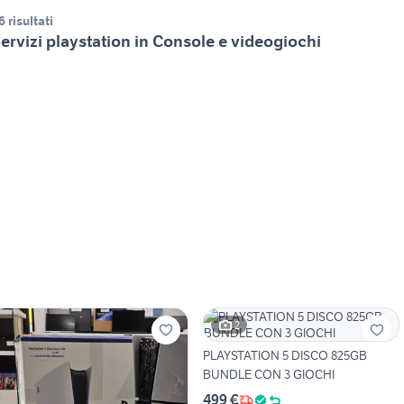
6 risultati
ervizi playstation in Console e videogiochi
2
PLAYSTATION 5 DISCO 825GB
BUNDLE CON 3 GIOCHI
499 €