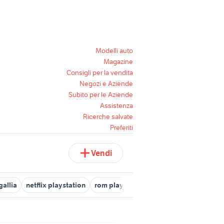
Modelli auto
Magazine
Consigli per la vendita
Negozi e Aziende
Subito per le Aziende
Assistenza
Ricerche salvate
Preferiti
Vendi
gallia
netflix playstation
rom playstation
playstation sulmona