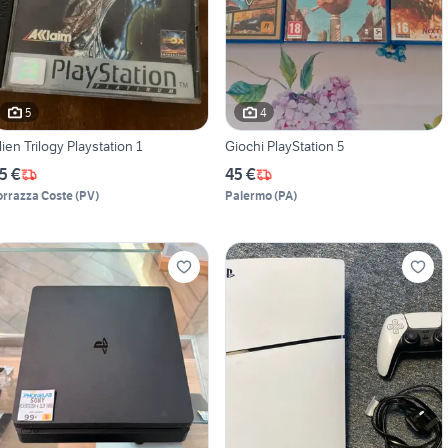
5
4
lien Trilogy Playstation 1
Giochi PlayStation 5
5 €
45 €
orrazza Coste
(
PV
)
Palermo
(
PA
)