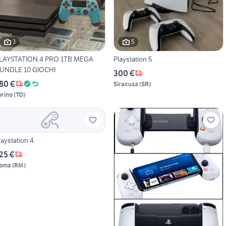
3
5
LAYSTATION 4 PRO 1TB MEGA
Playstation 5
UNDLE 10 GIOCHI
300 €
80 €
Siracusa
(
SR
)
orino
(
TO
)
laystation 4
25 €
oma
(
RM
)