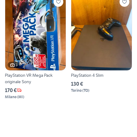
3
PlayStation VR Mega Pack
PlayStation 4 Slim
originale Sony
130 €
170 €
Torino
(
TO
)
Milano
(
MI
)