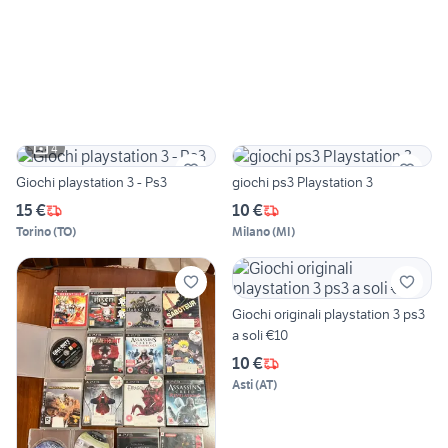
4
Giochi playstation 3 - Ps3
giochi ps3 Playstation 3
15 €
10 €
Torino
(
TO
)
Milano
(
MI
)
Giochi originali playstation 3 ps3
a soli €10
10 €
Asti
(
AT
)