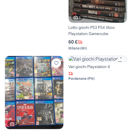
3
Lotto giochi PS3 PS4 Xbox
Playstation Gamecube
60 €
Milano
(
MI
)
Vari giochi Playstation 4
Pordenone
(
PN
)
2