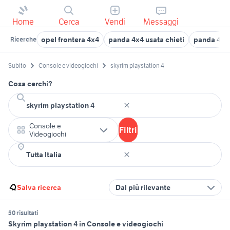
Home
Cerca
Vendi
Messaggi
opel frontera 4x4
panda 4x4 usata chieti
panda 4x4 
Ricerche
Subito
Console e videogiochi
skyrim playstation 4
Cosa cerchi?
Console e
Filtri
Videogiochi
Salva ricerca
Dal più rilevante
50 risultati
Skyrim playstation 4 in Console e videogiochi