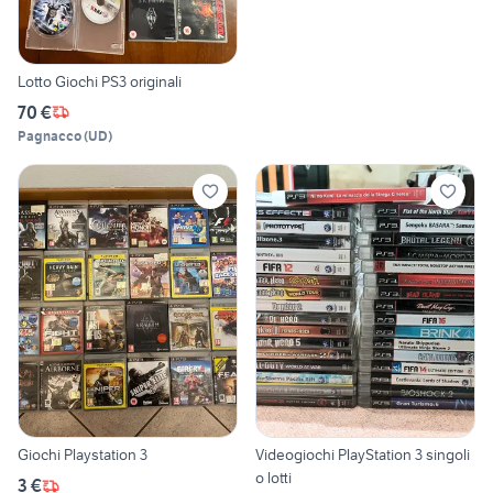
Lotto Giochi PS3 originali
70 €
Pagnacco
(
UD
)
Giochi Playstation 3
Videogiochi PlayStation 3 singoli
o lotti
3 €