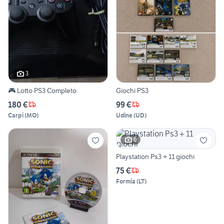
3
🎮 Lotto PS3 Completo
Giochi PS3
180 €
99 €
Carpi
(
MO
)
Udine
(
UD
)
6
Playstation Ps3 + 11 giochi
75 €
Formia
(
LT
)