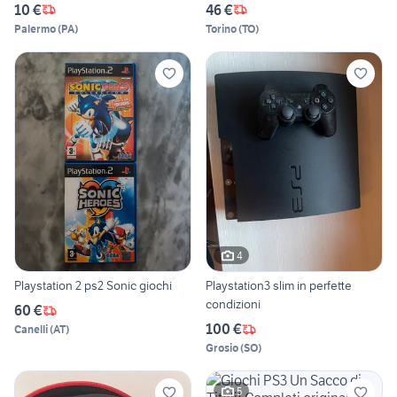
10 €
46 €
Palermo
(
PA
)
Torino
(
TO
)
4
Playstation 2 ps2 Sonic giochi
Playstation3 slim in perfette
condizioni
60 €
100 €
Canelli
(
AT
)
Grosio
(
SO
)
5