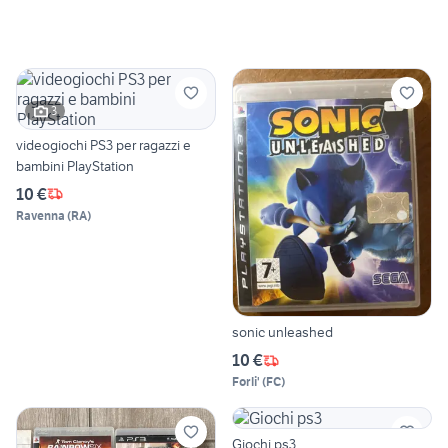
3
videogiochi PS3 per ragazzi e
bambini PlayStation
10 €
Ravenna
(
RA
)
sonic unleashed
10 €
Forli'
(
FC
)
Giochi ps3