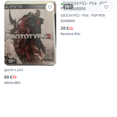
2
GIOCHI PS3 - PS4 - PSP PER
BAMBINI
20 €
Ravenna
(
RA
)
6
giochi x ps3
60 €
Albino
(
BG
)