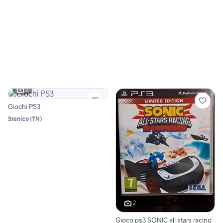
2
Giochi PS3
Stenico
(
TN
)
2
Gioco ps3 SONIC all stars racing