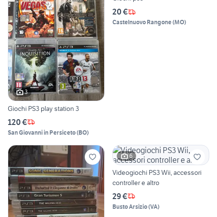
20 €
Castelnuovo Rangone
(
MO
)
3
Giochi PS3 play station 3
120 €
San Giovanni in Persiceto
(
BO
)
6
Videogiochi PS3 Wii, accessori
controller e altro
29 €
Busto Arsizio
(
VA
)