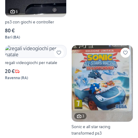
6
ps3 con giochi e controller
80 €
Bari
(
BA
)
regali videogiochi per natale
20 €
Ravenna
(
RA
)
3
Sonic e all star racing
transformed ps3