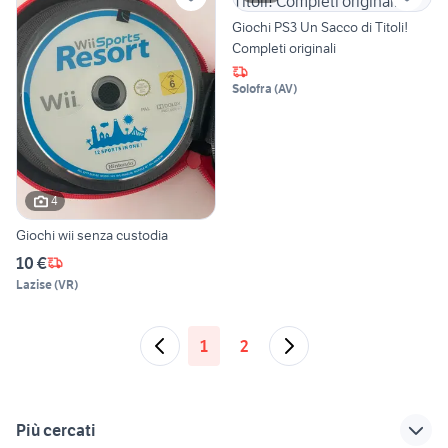
Giochi PS3 Un Sacco di Titoli!
Completi originali
Solofra
(
AV
)
4
Giochi wii senza custodia
10 €
Lazise
(
VR
)
1
2
Più cercati