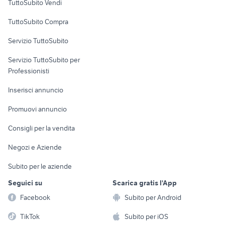
TuttoSubito Vendi
Uffici e Locali
TuttoSubito Compra
commerciali
Servizio TuttoSubito
elettronica
per la casa e la
sports e hobby
Servizio TuttoSubito per
persona
Informatica
Animali
Professionisti
Arredamento e
Console e
Accessori per
Casalinghi
Inserisci annuncio
Videogiochi
animali
Elettrodomestici
Promuovi annuncio
Audio/Video
Musica e Film
Giardino e Fai da te
Consigli per la vendita
Fotografia
Libri e Riviste
Abbigliamento e
Negozi e Aziende
Telefonia
Strumenti Musicali
Accessori
Subito per le aziende
Sports
Tutto per i bambini
Seguici su
Scarica gratis l'App
Biciclette
Facebook
Subito per Android
Collezionismo
TikTok
Subito per iOS