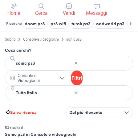
Home
Cerca
Vendi
Messaggi
doom ps3
ps3 wifi
turok ps3
oddworld ps3
kil
Ricerche
Subito
Console e videogiochi
sonic ps3
Cosa cerchi?
Console e
Filtri
Videogiochi
Salva ricerca
Dal più rilevante
53 risultati
Sonic ps3 in Console e videogiochi