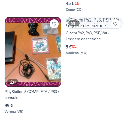
45 €
Como
(
CO
)
6
Giochi Ps2, Ps3, PSP, Wii -
Leggere descrizione
5 €
Modena
(
MO
)
4
PlayStation 3 COMPLETA / PS3 /
console
99 €
Verona
(
VR
)