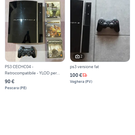
2
PS3 CECHC04 -
ps3 versione fat
Retrocompatibile - YLOD per
100 €
ricambi
90 €
Voghera
(
PV
)
Pescara
(
PE
)