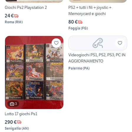
Giochi Ps2 Playstation 2
PS2 + tutti i fili + joystic +
Memorycard e giochi
24 €
80 €
Roma
(
RM
)
Foggia
(
FG
)
Videogiochi PS1, PS2, PS3, PC IN
AGGIORNAMENTO
Palermo
(
PA
)
3
Lotto 17 giochi Ps1
290 €
Senigallia
(
AN
)