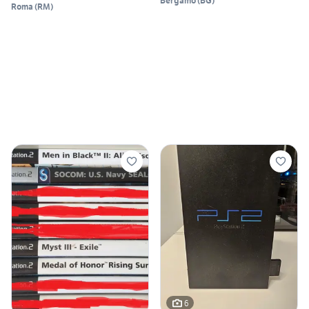
Bergamo
(
BG
)
Roma
(
RM
)
6