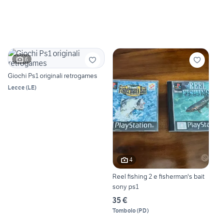
6
Giochi Ps1 originali retrogames
Lecce
(
LE
)
4
Reel fishing 2 e fisherman's bait
sony ps1
35 €
Tombolo
(
PD
)