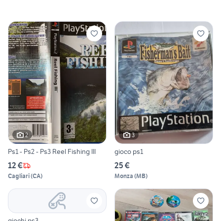
2
3
Ps1 - Ps2 - Ps3 Reel Fishing III
gioco ps1
12 €
25 €
Cagliari
(
CA
)
Monza
(
MB
)
giochi ps3