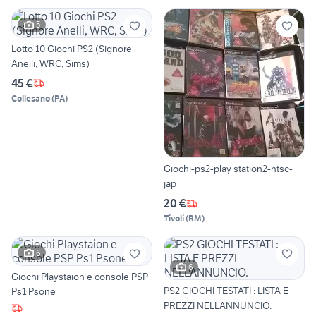
5
Lotto 10 Giochi PS2 (Signore
Anelli, WRC, Sims)
45 €
Collesano
(
PA
)
Giochi-ps2-play station2-ntsc-
jap
20 €
Tivoli
(
RM
)
6
6
Giochi Playstaion e console PSP
PS2 GIOCHI TESTATI : LISTA E
Ps1 Psone
PREZZI NELL'ANNUNCIO.