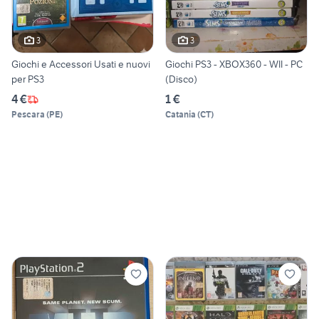
3
3
Giochi e Accessori Usati e nuovi
Giochi PS3 - XBOX360 - WII - PC
per PS3
(Disco)
4 €
1 €
Pescara
(
PE
)
Catania
(
CT
)