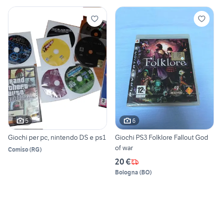
5
6
Giochi per pc, nintendo DS e ps1
Giochi PS3 Folklore Fallout God
of war
Comiso
(
RG
)
20 €
Bologna
(
BO
)