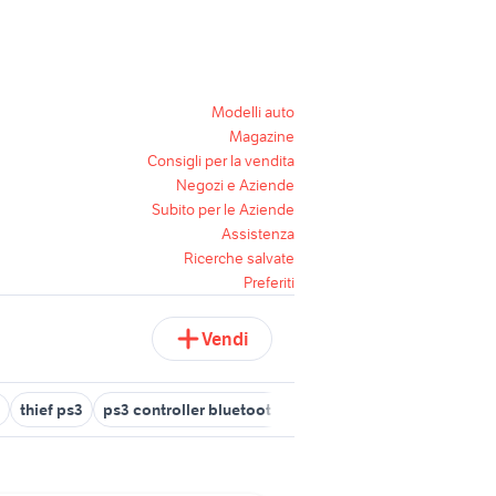
Modelli auto
Magazine
Consigli per la vendita
Negozi e Aziende
Subito per le Aziende
Assistenza
Ricerche salvate
Preferiti
Vendi
thief ps3
ps3 controller bluetooth
nier ps3
ps3 milano