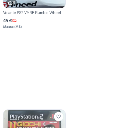
5
Volante PS2 V9 RF Rumble Wheel
45 €
Massa
(
MS
)