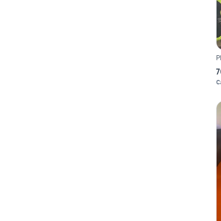
P
7
C