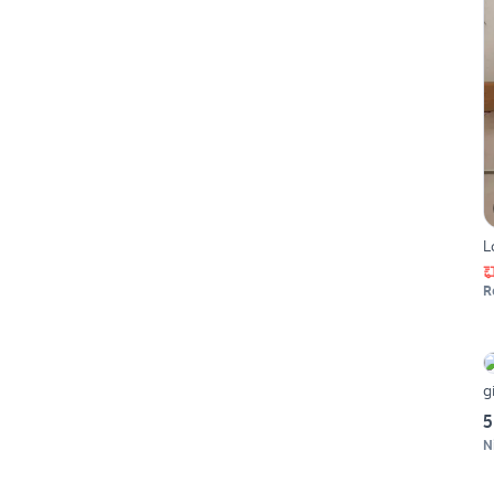
L
R
g
5
N