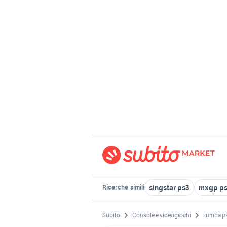
singstar ps3
mxgp p
Ricerche
simili
Subito
Console e videogiochi
zumba p