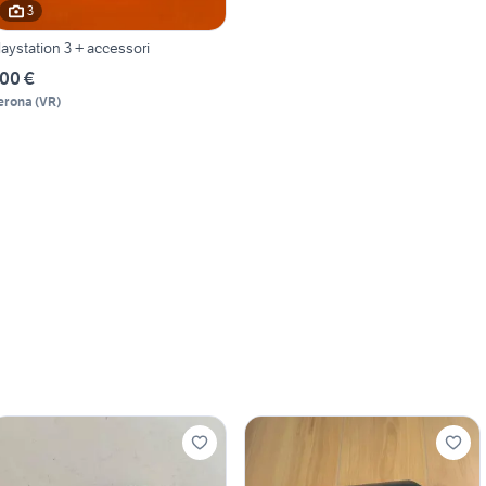
3
laystation 3 + accessori
00 €
erona
(
VR
)