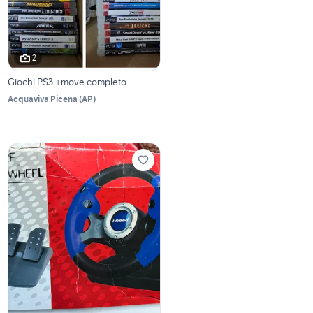
2
Giochi PS3 +move completo
Acquaviva Picena
(
AP
)