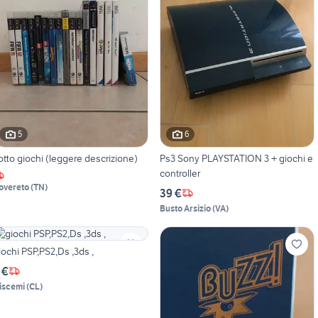
5
6
otto giochi (leggere descrizione)
Ps3 Sony PLAYSTATION 3 + giochi e
controller
overeto
(
TN
)
39 €
Busto Arsizio
(
VA
)
iochi PSP,PS2,Ds ,3ds ,
 €
iscemi
(
CL
)