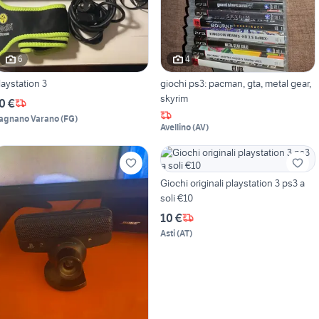
6
4
laystation 3
giochi ps3: pacman, gta, metal gear,
skyrim
0 €
agnano Varano
(
FG
)
Avellino
(
AV
)
Giochi originali playstation 3 ps3 a
soli €10
10 €
Asti
(
AT
)