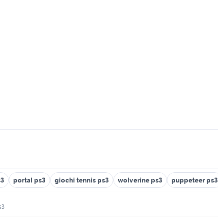
s3
portal ps3
giochi tennis ps3
wolverine ps3
puppeteer ps3
s3