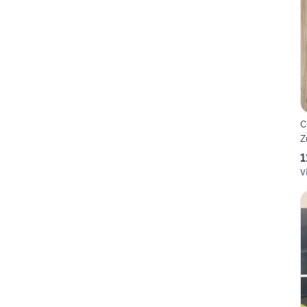
C
Z
1
V