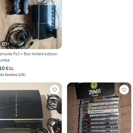
6
onsole Ps3 + Box limited edizion
umba
10 €
illa Santina
(
UD
)