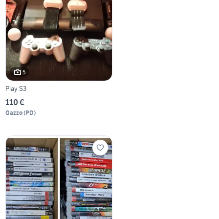
5
Play S3
110 €
Gazzo
(
PD
)