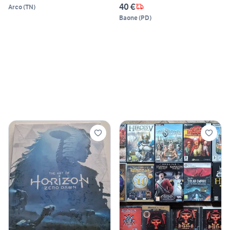
40 €
Arco
(
TN
)
Baone
(
PD
)