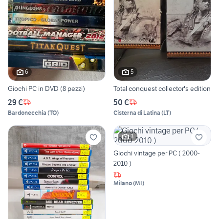
6
5
Giochi PC in DVD (8 pezzi)
Total conquest collector's edition
29 €
50 €
Bardonecchia
(
TO
)
Cisterna di Latina
(
LT
)
3
Giochi vintage per PC ( 2000-
2010 )
Milano
(
MI
)