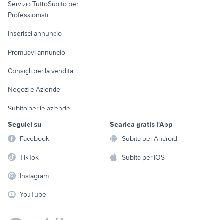
Servizio TuttoSubito per
persona
Informatica
Animali
Professionisti
Arredamento e
Console e
Accessori per
Casalinghi
Inserisci annuncio
Videogiochi
animali
Elettrodomestici
Promuovi annuncio
Audio/Video
Musica e Film
Giardino e Fai da te
Consigli per la vendita
Fotografia
Libri e Riviste
Abbigliamento e
Negozi e Aziende
Telefonia
Strumenti Musicali
Accessori
Subito per le aziende
Sports
Tutto per i bambini
Seguici su
Scarica gratis l'App
Biciclette
Facebook
Subito per Android
Collezionismo
TikTok
Subito per iOS
Instagram
YouTube