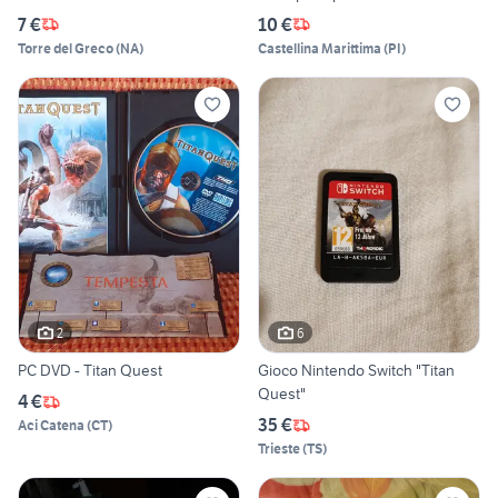
7 €
10 €
Torre del Greco
(
NA
)
Castellina Marittima
(
PI
)
2
6
PC DVD - Titan Quest
Gioco Nintendo Switch "Titan
Quest"
4 €
35 €
Aci Catena
(
CT
)
Trieste
(
TS
)