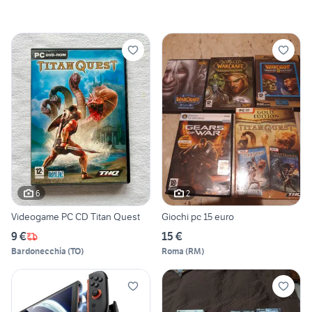
6
2
Videogame PC CD Titan Quest
Giochi pc 15 euro
9 €
15 €
Bardonecchia
(
TO
)
Roma
(
RM
)