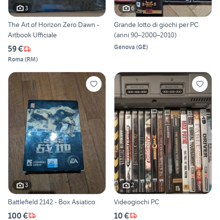
3
6
The Art of Horizon Zero Dawn -
Grande lotto di giochi per PC
Artbook Ufficiale
(anni 90–2000–2010)
Genova
(
GE
)
59 €
Roma
(
RM
)
3
2
Battlefield 2142 - Box Asiatico
Videogiochi PC
100 €
10 €