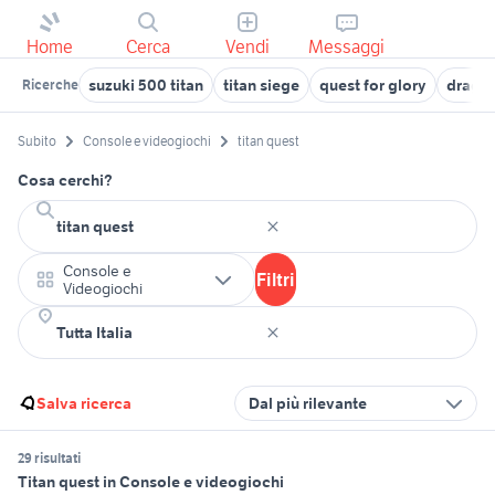
Home
Cerca
Vendi
Messaggi
suzuki 500 titan
titan siege
quest for glory
dragon
Ricerche
Subito
Console e videogiochi
titan quest
Cosa cerchi?
Console e
Filtri
Videogiochi
Salva ricerca
Dal più rilevante
29 risultati
Titan quest in Console e videogiochi