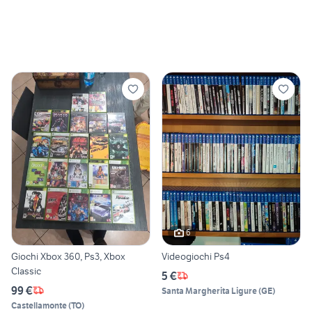
6
Giochi Xbox 360, Ps3, Xbox
Videogiochi Ps4
Classic
5 €
99 €
Santa Margherita Ligure
(
GE
)
Castellamonte
(
TO
)