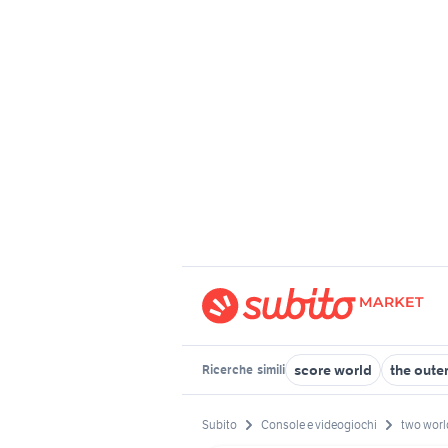
score world
the oute
Ricerche
simili
Subito
Console e videogiochi
two worl