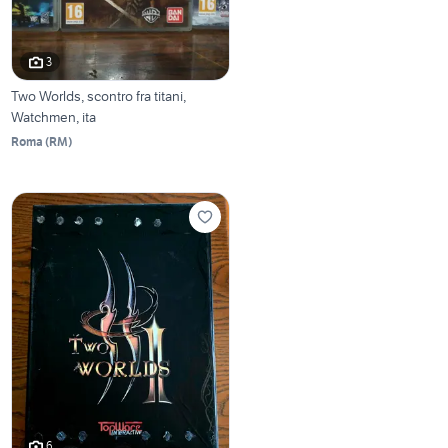
3
Two Worlds, scontro fra titani,
Watchmen, ita
Roma
(
RM
)
6