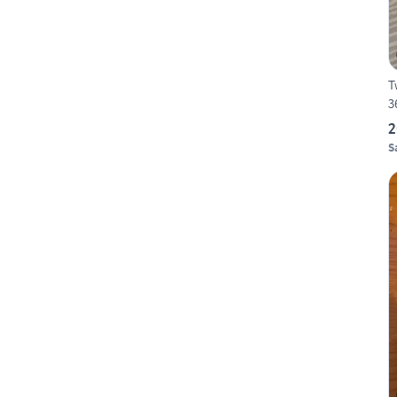
T
3
2
S