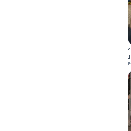
g
1
P