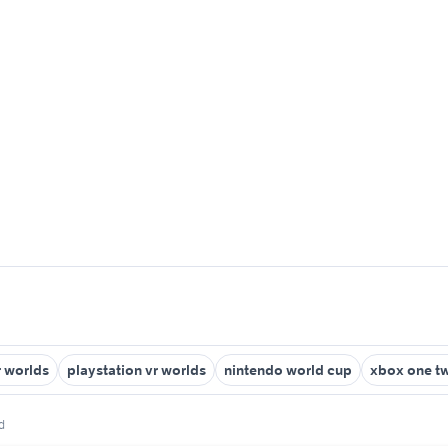
r worlds
playstation vr worlds
nintendo world cup
xbox one t
d