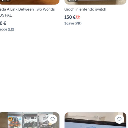
eda A Link Between Two Worlds
Giochi nientendo switch
DS PAL
150 €
0 €
Soave
(
VR
)
ecce
(
LE
)