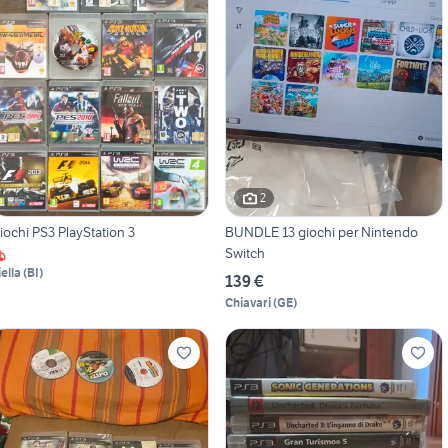
2
iochi PS3 PlayStation 3
BUNDLE 13 giochi per Nintendo
Switch
iella
(
BI
)
139 €
Chiavari
(
GE
)