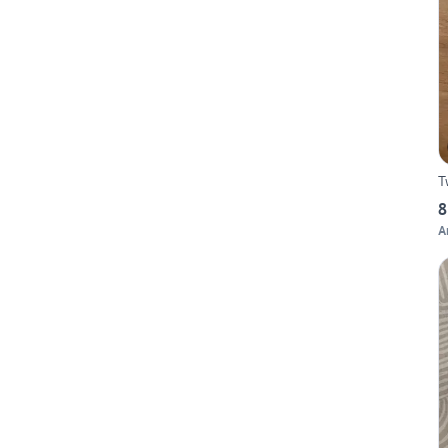
T
8
A