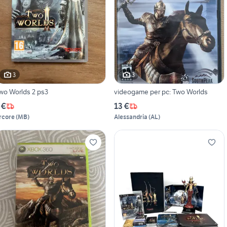
3
3
wo Worlds 2 ps3
videogame per pc: Two Worlds
 €
13 €
rcore
(
MB
)
Alessandria
(
AL
)