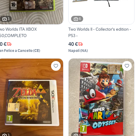
3
6
wo Worlds ITA XBOX
Two Worlds II - Collector's edition -
60,COMPLETO
PS3 -
0 €
40 €
an Felice a Cancello
(
CE
)
Napoli
(
NA
)
3
6