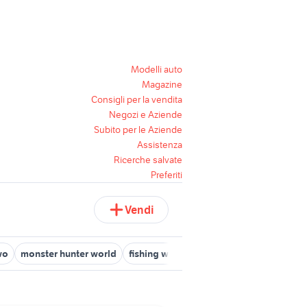
Modelli auto
Magazine
Consigli per la vendita
Negozi e Aziende
Subito per le Aziende
Assistenza
Ricerche salvate
Preferiti
Vendi
wo
monster hunter world
fishing world
lego worlds xbox
ope