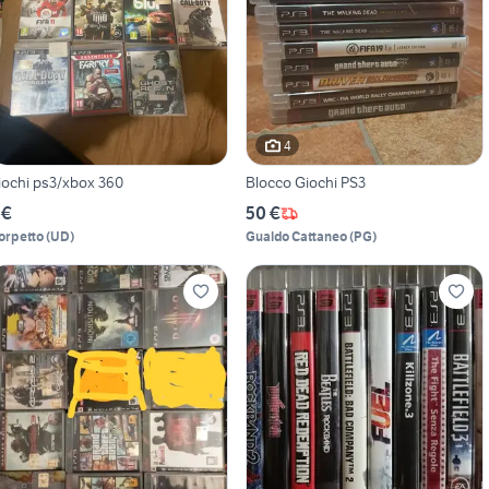
4
iochi ps3/xbox 360
Blocco Giochi PS3
 €
50 €
orpetto
(
UD
)
Gualdo Cattaneo
(
PG
)